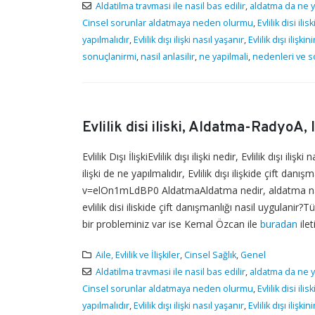
Aldatilma travmasi ile nasil bas edilir
,
aldatma da ne y
Cinsel sorunlar aldatmaya neden olurmu
,
Evlilik disi ilis
yapılmalıdır
,
Evlilik dışı ilişki nasıl yaşanır
,
Evlilik dışı ilişk
sonuçlanirmi
,
nasil anlasilir
,
ne yapilmali
,
nedenleri ve s
Evlilik disi iliski, Aldatma-RadyoA,
Evlilik Dışı İlişkiEvlilik dışı ilişki nedir, Evlilik dışı ilişk
ilişki de ne yapılmalıdır, Evlilik dışı ilişkide çift d
v=elOn1mLdBP0 AldatmaAldatma nedir, aldatma nasil 
evlilik disi iliskide çift danışmanlığı nasil uygulan
bir probleminiz var ise Kemal Özcan ile
buradan
ilet
Aile, Evlilik ve İlişkiler
,
Cinsel Sağlık
,
Genel
Aldatilma travmasi ile nasil bas edilir
,
aldatma da ne y
Cinsel sorunlar aldatmaya neden olurmu
,
Evlilik disi ilis
yapılmalıdır
,
Evlilik dışı ilişki nasıl yaşanır
,
Evlilik dışı ilişk