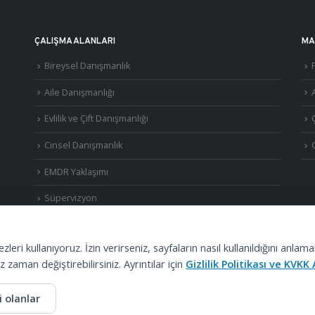
ÇALIŞMA ALANLARI
MA
Bireysel Danışmanlık
Aile Danışmanlığı
A
Evlilik ve Çift Danışmanlığı
Cinsel Danışmanlık
EMDR Yaklaşımı
Süpervizyon
ezleri kullanıyoruz. İzin verirseniz, sayfaların nasıl kullanıldığını an
z zaman değiştirebilirsiniz. Ayrıntılar için
Gizlilik Politikası ve KVK
©
2026
Uzm. Psk. Kemal Özcan. Tüm hakları saklıdır. ·
Gizlilik Politikası ve KVKK
·
S.S.
 olanlar
Görüşmeler
Özel Metafor Aile Danışma Merkezi
bünyesinde yapılmaktadır