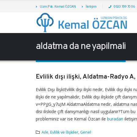
Uzm.Psk. Kemal ÖZCAN
İletişim
0533 709 70 06
aldatma da ne yapilmali
Evlilik dışı ilişki, Aldatma-Radyo A
Evlilik Dışı İlişkiEvlilik dışı ilişki nedir, Evlilik dışı ilişk
ilişki de ne yapılmalıdır, Evlilik dışı ilişkide çift d
v=PPjJG_y7uJM AldatmaAldatma nedir, aldatma nasil a
disi iliskide çift danışmanlığı nasil uygulanir?Tüm b
probleminiz var ise Kemal Özcan ile
buradan
iletişi
Aile, Evlilik ve İlişkiler
,
Genel