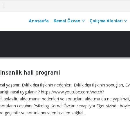
Anasayfa
Kemal Özcan
Çalışma Alanları
, Insanlik hali programi
i nasıl yaşanır, Evlilik dışı ilişkinin nedenleri, Evlilik dışı ilişkinin sonuçları, Evl
anışmanlığı nasıl uygulanır ? https://www.youtube.com/watch?
nlasilir, aldatmanın nedenleri ve sonuçlari, aldatma da ne yapilmali, 
u soruların cevabını Psikolog Kemal Özcan cevaplıyor.Eğer sizinde böyle
me geçebilir ve sorunlarınıza en hızlı en sağlıklı...