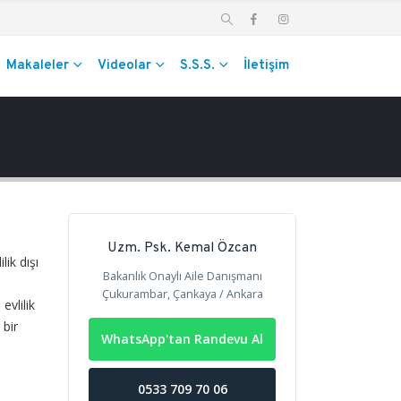
Makaleler
Videolar
S.S.S.
İletişim
Uzm. Psk. Kemal Özcan
ilik dışı
Bakanlık Onaylı Aile Danışmanı
Çukurambar, Çankaya / Ankara
evlilik
 bir
WhatsApp'tan Randevu Al
0533 709 70 06