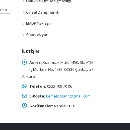
Evlilik ve Çift Danışmanlığı
I OKU
Cinsel Danışmanlık
EMDR Yaklaşımı
Süpervizyon
İLETIŞIM
Adres:
Kızılırmak Mah. 1450. Sk. ATM
İş Merkezi No: 1/82, 06530 Çankaya /
Ankara
Telefon:
0533 709 70 06
E-Posta:
kemalozcan1@gmail.com
Görüşmeler:
Randevu ile