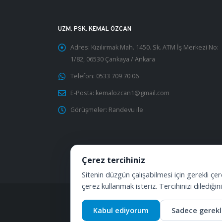
UZM. PSK. KEMAL ÖZCAN
Adres:
Kızılırmak Mah. 1450. Sk. ATM İş Merkezi No:
1/82, 06530 Çankaya / Ankara
Telefon:
0533 709 70 06
E-Posta:
kemalozcan1@gmail.com
Görüşmeler:
Randevu ile
Çerez tercihiniz
Sitenin düzgün çalışabilmesi için gerekli çer
çerez kullanmak isteriz. Tercihinizi dilediğini
Kabul ediyorum
Sadece gerekli