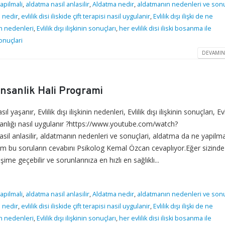
apilmali
,
aldatma nasil anlasilir
,
Aldatma nedir
,
aldatmanın nedenleri ve sonu
ki nedir
,
evlilik disi iliskide çift terapisi nasil uygulanir
,
Evlilik dışı ilişki de ne
inin nedenleri
,
Evlilik dışı ilişkinin sonuçları
,
her evlilik disi iliski bosanma ile
onuçlari
DEVAMIN
 Insanlik Hali Programi
i nasıl yaşanır, Evlilik dışı ilişkinin nedenleri, Evlilik dışı ilişkinin sonuçları, Evl
anışmanlığı nasıl uygulanır ?https://www.youtube.com/watch?
anlasilir, aldatmanın nedenleri ve sonuçlari, aldatma da ne yapilmal
ir?Tüm bu soruların cevabını Psikolog Kemal Özcan cevaplıyor.Eğer sizind
işime geçebilir ve sorunlarınıza en hızlı en sağlıklı...
apilmali
,
aldatma nasil anlasilir
,
Aldatma nedir
,
aldatmanın nedenleri ve sonu
ki nedir
,
evlilik disi iliskide çift terapisi nasil uygulanir
,
Evlilik dışı ilişki de ne
inin nedenleri
,
Evlilik dışı ilişkinin sonuçları
,
her evlilik disi iliski bosanma ile