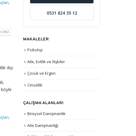
çlari
,
0531 824 35 12
I OKU
MAKALELER
Psikoloji
Aile, Evlilik ve İlişkiler
ilik dışı
Çocuk ve Ergen
i,
Cinsellik
e böyle
ÇALIŞMA ALANLARI
Bireysel Danışmanlık
çlari
,
Aile Danışmanlığı