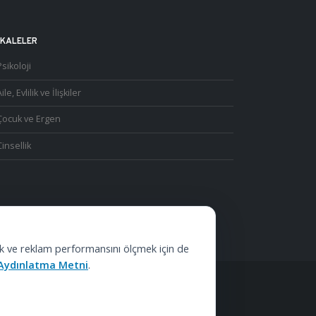
KALELER
Psikoloji
ile, Evlilik ve İlişkiler
Çocuk ve Ergen
Cinsellik
lamak ve reklam performansını ölçmek için de
K Aydınlatma Metni
.
S.
.