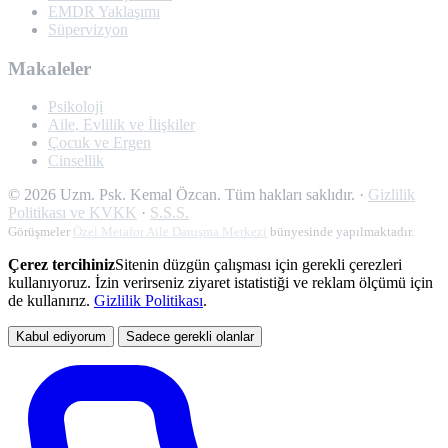
EMDR Yaklaşımı
Süpervizyon
Makaleler
Psikoloji
Aile, Evlilik ve İlişkiler
Çocuk ve Ergen
Cinsellik
©
2026
Uzm. Psk. Kemal Özcan. Tüm hakları saklıdır. ·
Gizlilik
Politikası ve KVKK
·
S.S.S.
Görüşmeler
Özel Metafor Aile Danışma Merkezi
bünyesinde yapılmaktadır.
Çerez tercihiniz
Sitenin düzgün çalışması için gerekli çerezleri
kullanıyoruz. İzin verirseniz ziyaret istatistiği ve reklam ölçümü için
de kullanırız.
Gizlilik Politikası
.
Kabul ediyorum
Sadece gerekli olanlar