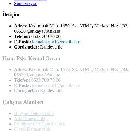
Süpervizyon
İletişim
Adres:
Kızılırmak Mah. 1450. Sk. ATM İş Merkezi No: 1/82,
06530 Çankaya / Ankara
Telefon:
0533 709 70 06
E-Posta:
kemalozcan1@gmail.com
Görüşmeler:
Randevu ile
Uzm. Psk. Kemal Özcan
Adres:
Kızılırmak Mah. 1450. Sk. ATM İş Merkezi No: 1/82,
06530 Çankaya / Ankara
Telefon:
0533 709 70 06
E-Posta:
kemalozcan1@gmail.com
Görüşmeler:
Randevu ile
Çalışma Alanları
Bireysel Danışmanlık
Aile Danışmanlığı
Evlilik ve Çift Danışmanlığı
Cinsel Danışmanlık