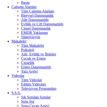
Basın
Çalışma Alanları
Tüm Çalışma Alanları
Bireysel Danışmanlık
Aile Danışmanlığı
Evlilik ve Çift Danışmanlığı
Cinsel Danışmanlık
EMDR Yaklaşımı
Süpervizyon
Makaleler
Tüm Makaleler
Psikoloji
Aile, Evlilik ve İlişkiler
Çocuk ve Ergen
Cinsellik
Ergen Danışmanlığı
Yazı Arşivi
Videolar
Tüm Videolar
Eğitim Videoları
Televizyon Programları
S.S.S.
Sık Sorulan Sorular
Soru Sor
Soru-Cevap Arşivi