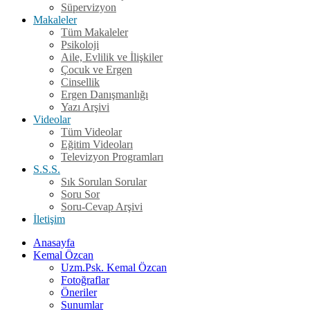
Süpervizyon
Makaleler
Tüm Makaleler
Psikoloji
Aile, Evlilik ve İlişkiler
Çocuk ve Ergen
Cinsellik
Ergen Danışmanlığı
Yazı Arşivi
Videolar
Tüm Videolar
Eğitim Videoları
Televizyon Programları
S.S.S.
Sık Sorulan Sorular
Soru Sor
Soru-Cevap Arşivi
İletişim
Anasayfa
Kemal Özcan
Uzm.Psk. Kemal Özcan
Fotoğraflar
Öneriler
Sunumlar