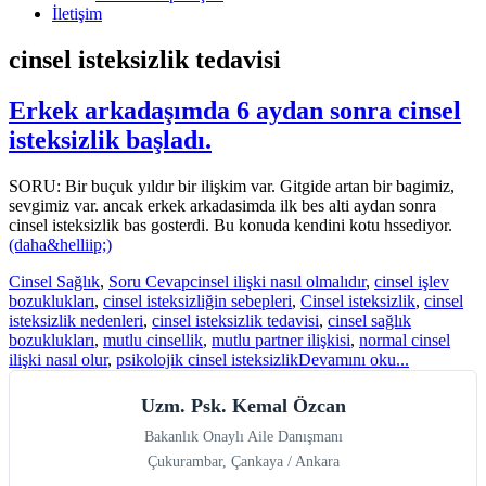
İletişim
cinsel isteksizlik tedavisi
Erkek arkadaşımda 6 aydan sonra cinsel
isteksizlik başladı.
SORU: Bir buçuk yıldır bir ilişkim var. Gitgide artan bir bagimiz,
sevgimiz var. ancak erkek arkadasimda ilk bes alti aydan sonra
cinsel isteksizlik bas gosterdi. Bu konuda kendini kotu hssediyor.
(daha&helliip;)
Cinsel Sağlık
,
Soru Cevap
cinsel ilişki nasıl olmalıdır
,
cinsel işlev
bozuklukları
,
cinsel isteksizliğin sebepleri
,
Cinsel isteksizlik
,
cinsel
isteksizlik nedenleri
,
cinsel isteksizlik tedavisi
,
cinsel sağlık
bozuklukları
,
mutlu cinsellik
,
mutlu partner ilişkisi
,
normal cinsel
ilişki nasıl olur
,
psikolojik cinsel isteksizlik
Devamını oku...
Uzm. Psk. Kemal Özcan
Bakanlık Onaylı Aile Danışmanı
Çukurambar, Çankaya / Ankara