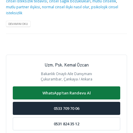
cinsel isteksizlik tedavisi
,
cinsel sağlık bozuklukları
,
mutlu cinsellik
,
mutlu partner ilişkisi
,
normal cinsel ilişki nasıl olur
,
psikolojik cinsel
isteksizlik
DEVAMINI OKU
Uzm. Psk. Kemal Özcan
Bakanlık Onaylı Aile Danışmanı
Çukurambar, Çankaya / Ankara
WhatsApp'tan Randevu Al
0533 709 70 06
0531 824 35 12