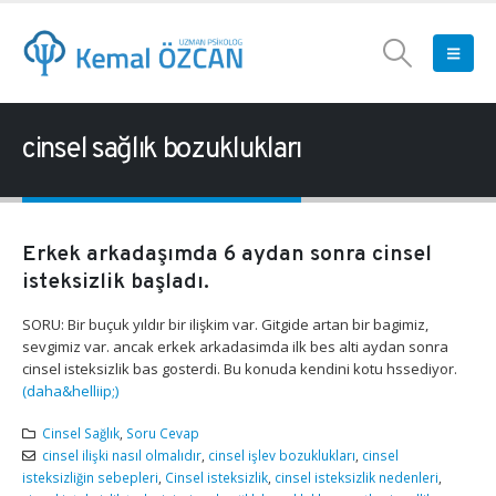
cinsel sağlık bozuklukları
Erkek arkadaşımda 6 aydan sonra cinsel
isteksizlik başladı.
SORU: Bir buçuk yıldır bir ilişkim var. Gitgide artan bir bagimiz,
sevgimiz var. ancak erkek arkadasimda ilk bes alti aydan sonra
cinsel isteksizlik bas gosterdi. Bu konuda kendini kotu hssediyor.
(daha&helliip;)
Cinsel Sağlık
,
Soru Cevap
cinsel ilişki nasıl olmalıdır
,
cinsel işlev bozuklukları
,
cinsel
isteksizliğin sebepleri
,
Cinsel isteksizlik
,
cinsel isteksizlik nedenleri
,