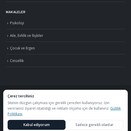
MAKALELER
Psikoloji
Aile, Evlilik ve İlişkiler
Çocuk ve Ergen
Cinsellik
Çerez tercihiniz
©
2026
Uzm. Psk. Kemal Özcan. Tüm hakları saklıdır. ·
Gizlilik Politikası ve KVKK
Sitenin düzgün çalışması için gerekli çerezleri kullanıyoruz. İzin
verirseniz ziyaret istatistiği ve reklam ölçümü için de kullanırız.
Gizlilik
·
S.S.S.
Politikası
.
Görüşmeler
Özel Metafor Aile Danışma Merkezi
bünyesinde
Kabul ediyorum
Sadece gerekli olanlar
yapılmaktadır.