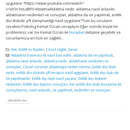
uygulanır ?https://www.youtube.com/watch?
v=elOn1mLdBP0 AldatmaAldatma nedir, aldatma nasil anlasilir,
aldatmanın nedenleri ve sonuçlari, aldatma da ne yapilmali, evlilik
disi iliskide çift danışmanlığı nasil uygulanir?Tüm bu soruların
cevabını Psikolog Kemal Özcan cevaplıyor.Eğer sizinde böyle bir
probleminiz var ise Kemal Özcan ile
buradan
iletişime geçebilir ve
sorunlarınıza en hızlı en sağlıklı...
Aile, Evlilik ve İlişkiler
,
Cinsel Sağlık
,
Genel
Aldatilma travmasi ile nasil bas edilir
,
aldatma da ne yapilmali
,
aldatma nasil anlasilir
,
Aldatma nedir
,
aldatmanın nedenleri ve
sonuçlari
,
Cinsel sorunlar aldatmaya neden olurmu
,
Evlilik disi iliski
nedir
,
evlilik disi iliskide çift terapisi nasil uygulanir
,
Evlilik dışı ilişki de
ne yapılmalıdır
,
Evlilik dışı ilişki nasıl yaşanır
,
Evlilik dışı ilişkinin
nedenleri
,
Evlilik dışı ilişkinin sonuçları
,
her evlilik disi iliski bosanma ile
sonuçlanirmi
,
nasil anlasilir
,
ne yapilmali
,
nedenleri ve sonuçlari
DEVAMINI OKU