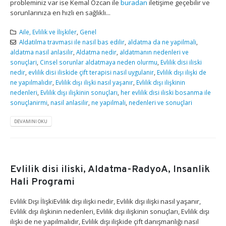
probleminiz var ise Kemal Özcan ile
buradan
iletişime geçebilir ve
sorunlarınıza en hızlı en sağlıklı...
Aile, Evlilik ve İlişkiler
,
Genel
Aldatilma travmasi ile nasil bas edilir
,
aldatma da ne yapilmali
,
aldatma nasil anlasilir
,
Aldatma nedir
,
aldatmanın nedenleri ve
sonuçlari
,
Cinsel sorunlar aldatmaya neden olurmu
,
Evlilik disi iliski
nedir
,
evlilik disi iliskide çift terapisi nasil uygulanir
,
Evlilik dışı ilişki de
ne yapılmalıdır
,
Evlilik dışı ilişki nasıl yaşanır
,
Evlilik dışı ilişkinin
nedenleri
,
Evlilik dışı ilişkinin sonuçları
,
her evlilik disi iliski bosanma ile
sonuçlanirmi
,
nasil anlasilir
,
ne yapilmali
,
nedenleri ve sonuçlari
DEVAMINI OKU
Evlilik disi iliski, Aldatma-RadyoA, Insanlik
Hali Programi
Evlilik Dışı İlişkiEvlilik dışı ilişki nedir, Evlilik dışı ilişki nasıl yaşanır,
Evlilik dışı ilişkinin nedenleri, Evlilik dışı ilişkinin sonuçları, Evlilik dışı
ilişki de ne yapılmalıdır, Evlilik dışı ilişkide çift danışmanlığı nasıl