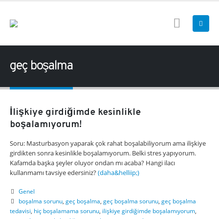
geç boşalma
İlişkiye girdiğimde kesinlikle
boşalamıyorum!
Soru: Masturbasyon yaparak çok rahat boşalabiliyorum ama ilişkiye
girdikten sonra kesinlikle boşalamıyorum. Belki stres yapıyorum.
Kafamda başka şeyler oluyor ondan mı acaba? Hangi ilacı
kullanmamı tavsiye edersiniz?
(daha&helliip;)
Genel
boşalma sorunu
,
geç boşalma
,
geç boşalma sorunu
,
geç boşalma
tedavisi
,
hiç boşalamama sorunu
,
ilişkiye girdiğimde boşalamıyorum
,