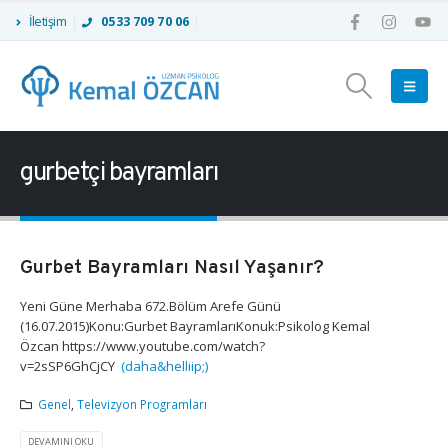
İletişim
0533 709 70 06
gurbetçi bayramları
Gurbet Bayramları Nasıl Yaşanır?
Yeni Güne Merhaba 672.Bölüm Arefe Günü
(16.07.2015)Konu:Gurbet BayramlarıKonuk:Psikolog Kemal
Özcan https://www.youtube.com/watch?
v=2sSP6GhCjCY
(daha&helliip;)
Genel
,
Televizyon Programları
DEVAMINI OKU