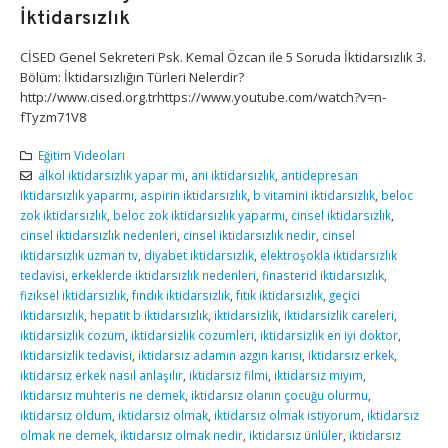
İktidarsızlık
CİSED Genel Sekreteri Psk. Kemal Özcan ile 5 Soruda İktidarsızlık 3.
Bölüm: İktidarsızlığın Türleri Nelerdir?
http://www.cised.org.trhttps://www.youtube.com/watch?v=n-
fTyzm71V8
Eğitim Videoları
alkol iktidarsızlık yapar mı
,
ani iktidarsızlık
,
antidepresan
iktidarsızlık yaparmı
,
aspirin iktidarsızlık
,
b vitamini iktidarsızlık
,
beloc
zok iktidarsızlık
,
beloc zok iktidarsızlık yaparmı
,
cinsel iktidarsızlık
,
cinsel iktidarsızlık nedenleri
,
cinsel iktidarsızlık nedir
,
cinsel
iktidarsızlık uzman tv
,
diyabet iktidarsızlık
,
elektroşokla iktidarsızlık
tedavisi
,
erkeklerde iktidarsızlık nedenleri
,
finasterid iktidarsızlık
,
fiziksel iktidarsızlık
,
fındık iktidarsızlık
,
fıtık iktidarsızlık
,
geçici
iktidarsızlık
,
hepatit b iktidarsızlık
,
iktidarsizlik
,
iktidarsizlik careleri
,
iktidarsizlik cozum
,
iktidarsizlik cozumleri
,
iktidarsizlik en iyi doktor
,
iktidarsizlik tedavisi
,
iktidarsız adamın azgın karısı
,
iktidarsız erkek
,
iktidarsız erkek nasıl anlaşılır
,
iktidarsız filmi
,
iktidarsız mıyım
,
iktidarsız muhteris ne demek
,
iktidarsız olanın çocuğu olurmu
,
iktidarsız oldum
,
iktidarsız olmak
,
iktidarsız olmak istiyorum
,
iktidarsız
olmak ne demek
,
iktidarsız olmak nedir
,
iktidarsız ünlüler
,
iktidarsız