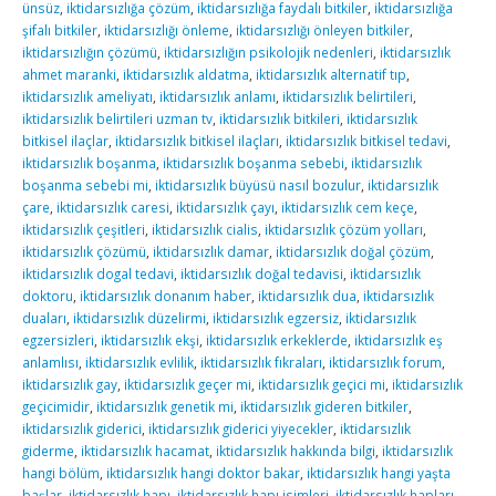
ünsüz
,
iktidarsızlığa çözüm
,
iktidarsızlığa faydalı bitkiler
,
iktidarsızlığa
şifalı bitkiler
,
iktidarsızlığı önleme
,
iktidarsızlığı önleyen bitkiler
,
iktidarsızlığın çözümü
,
iktidarsızlığın psikolojik nedenleri
,
iktidarsızlık
ahmet maranki
,
iktidarsızlık aldatma
,
iktidarsızlık alternatif tıp
,
iktidarsızlık ameliyatı
,
iktidarsızlık anlamı
,
iktidarsızlık belirtileri
,
iktidarsızlık belirtileri uzman tv
,
iktidarsızlık bitkileri
,
iktidarsızlık
bitkisel ilaçlar
,
iktidarsızlık bitkisel ilaçları
,
iktidarsızlık bitkisel tedavi
,
iktidarsızlık boşanma
,
iktidarsızlık boşanma sebebi
,
iktidarsızlık
boşanma sebebi mi
,
iktidarsızlık büyüsü nasıl bozulur
,
iktidarsızlık
çare
,
iktidarsızlık caresi
,
iktidarsızlık çayı
,
iktidarsızlık cem keçe
,
iktidarsızlık çeşitleri
,
iktidarsızlık cialis
,
iktidarsızlık çözüm yolları
,
iktidarsızlık çözümü
,
iktidarsızlık damar
,
iktidarsızlık doğal çözüm
,
iktidarsızlık dogal tedavi
,
iktidarsızlık doğal tedavisi
,
iktidarsızlık
doktoru
,
iktidarsızlık donanım haber
,
iktidarsızlık dua
,
iktidarsızlık
duaları
,
iktidarsızlık düzelirmi
,
iktidarsızlık egzersiz
,
iktidarsızlık
egzersizleri
,
iktidarsızlık ekşi
,
iktidarsızlık erkeklerde
,
iktidarsızlık eş
anlamlısı
,
iktidarsızlık evlilik
,
iktidarsızlık fıkraları
,
iktidarsızlık forum
,
iktidarsızlık gay
,
iktidarsızlık geçer mi
,
iktidarsızlık geçici mi
,
iktidarsızlık
geçicimidir
,
iktidarsızlık genetik mi
,
iktidarsızlık gideren bitkiler
,
iktidarsızlık giderici
,
iktidarsızlık giderici yiyecekler
,
iktidarsızlık
giderme
,
iktidarsızlık hacamat
,
iktidarsızlık hakkında bilgi
,
iktidarsızlık
hangi bölüm
,
iktidarsızlık hangi doktor bakar
,
iktidarsızlık hangi yaşta
başlar
,
iktidarsızlık hapı
,
iktidarsızlık hapı isimleri
,
iktidarsızlık hapları
,