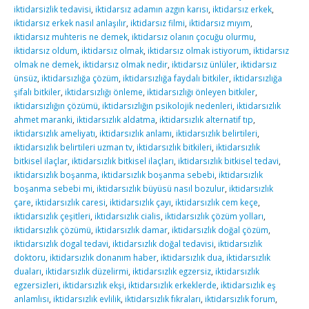
iktidarsizlik tedavisi
,
iktidarsız adamın azgın karısı
,
iktidarsız erkek
,
iktidarsız erkek nasıl anlaşılır
,
iktidarsız filmi
,
iktidarsız mıyım
,
iktidarsız muhteris ne demek
,
iktidarsız olanın çocuğu olurmu
,
iktidarsız oldum
,
iktidarsız olmak
,
iktidarsız olmak istiyorum
,
iktidarsız
olmak ne demek
,
iktidarsız olmak nedir
,
iktidarsız ünlüler
,
iktidarsız
ünsüz
,
iktidarsızlığa çözüm
,
iktidarsızlığa faydalı bitkiler
,
iktidarsızlığa
şifalı bitkiler
,
iktidarsızlığı önleme
,
iktidarsızlığı önleyen bitkiler
,
iktidarsızlığın çözümü
,
iktidarsızlığın psikolojik nedenleri
,
iktidarsızlık
ahmet maranki
,
iktidarsızlık aldatma
,
iktidarsızlık alternatif tıp
,
iktidarsızlık ameliyatı
,
iktidarsızlık anlamı
,
iktidarsızlık belirtileri
,
iktidarsızlık belirtileri uzman tv
,
iktidarsızlık bitkileri
,
iktidarsızlık
bitkisel ilaçlar
,
iktidarsızlık bitkisel ilaçları
,
iktidarsızlık bitkisel tedavi
,
iktidarsızlık boşanma
,
iktidarsızlık boşanma sebebi
,
iktidarsızlık
boşanma sebebi mi
,
iktidarsızlık büyüsü nasıl bozulur
,
iktidarsızlık
çare
,
iktidarsızlık caresi
,
iktidarsızlık çayı
,
iktidarsızlık cem keçe
,
iktidarsızlık çeşitleri
,
iktidarsızlık cialis
,
iktidarsızlık çözüm yolları
,
iktidarsızlık çözümü
,
iktidarsızlık damar
,
iktidarsızlık doğal çözüm
,
iktidarsızlık dogal tedavi
,
iktidarsızlık doğal tedavisi
,
iktidarsızlık
doktoru
,
iktidarsızlık donanım haber
,
iktidarsızlık dua
,
iktidarsızlık
duaları
,
iktidarsızlık düzelirmi
,
iktidarsızlık egzersiz
,
iktidarsızlık
egzersizleri
,
iktidarsızlık ekşi
,
iktidarsızlık erkeklerde
,
iktidarsızlık eş
anlamlısı
,
iktidarsızlık evlilik
,
iktidarsızlık fıkraları
,
iktidarsızlık forum
,