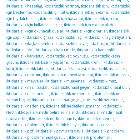
iktidarsızlık hastalığı
,
iktidarsızlık hormon
,
iktidarsızlık için
,
iktidarsızlık
için beslenme
,
iktidarsızlık için bitki
,
iktidarsızlık için esma
,
iktidarsızlık
için faydalı bitkiler
,
iktidarsızlık için hacamat
,
iktidarsızlık için ilaç
,
iktidarsızlık için kullanılan ilaçlar
,
iktidarsızlık için okunacak dua
,
iktidarsızlık için okunacak dualar
,
iktidarsızlık için öneriler
,
iktidarsızlık
için şap
,
iktidarsızlık iğnesi
,
iktidarsızlık ilaç
,
iktidarsızlık ilaçları fiyatları
,
iktidarsızlık ilaçları isimleri
,
iktidarsızlık kaç yaşında başlar
,
iktidarsızlık
kadınlar kulübü
,
iktidarsızlık kalıcı mıdır
,
iktidarsızlık kan tahlili
,
iktidarsızlık karikatür
,
iktidarsızlık keçiboynuzu
,
iktidarsızlık kesin
çözüm
,
iktidarsızlık kısırlık yaparmı
,
iktidarsızlık kremi
,
iktidarsızlık
kürü
,
iktidarsızlık latince
,
iktidarsızlık latincesi
,
iktidarsızlık macunları
,
iktidarsızlık macunu
,
iktidarsızlık manevi tazminat
,
iktidarsızlık maranki
,
iktidarsızlık meyveler
,
iktidarsızlık muayenesi
,
iktidarsızlık muz
,
iktidarsızlık nasıl başlar
,
iktidarsızlık nasıl geçer
,
iktidarsızlık nasıl olur
,
iktidarsızlık nasıl önlenir
,
iktidarsızlık ne demektir
,
iktidarsızlık ne
zaman başlar
,
iktidarsızlık ne zaman geçer
,
iktidarsızlık neden olur
,
iktidarsızlık nedenleri
,
iktidarsızlık nedenleri uzmantv
,
İktidarsızlık
Nedir
,
iktidarsızlık nedir belirtileri nelerdir
,
iktidarsızlık nedir nasıl
tedavi edilir
,
iktidarsızlık nedir uzman tv
,
iktidarsızlık önlemek
,
iktidarsızlık önlemleri
,
iktidarsızlık önleyici
,
iktidarsızlık oranı
,
iktidarsızlık pdf
,
iktidarsızlık pompa tedavisi
,
iktidarsızlık problemi
,
iktidarsızlık problemi nasıl çözülür
,
iktidarsızlık problemleri
,