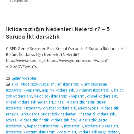
DEVAMINI OKU
İktidarsızlığın Nedenleri Nelerdir? – 5
Soruda İktidarsızlık
CİSED Genel Sekreteri Psk. Kemal Özcan ile 5 Soruda İktidarsızlık 4.
Bölüm: İktidarsızlığın Nedenleri Nelerdir?
http://www.cised.org.trhttps://www.youtube.com/watch?
v=XbAOVTwHhTs
Eğitim Videoları
alkol iktidarsızlık yapar mı
,
ani iktidarsızlık
,
antidepresan
iktidarsızlık yaparmı
,
aspirin iktidarsızlık
,
b vitamini iktidarsızlık
,
beloc
zok iktidarsızlık
,
beloc zok iktidarsızlık yaparmı
,
cinsel iktidarsızlık
,
cinsel iktidarsızlık nedenleri
,
cinsel iktidarsızlık nedir
,
cinsel
iktidarsızlık uzman tv
,
diyabet iktidarsızlık
,
elektroşokla iktidarsızlık
tedavisi
,
erkeklerde iktidarsızlık nedenleri
,
finasterid iktidarsızlık
,
fiziksel iktidarsızlık
,
fındık iktidarsızlık
,
fıtık iktidarsızlık
,
geçici
iktidarsızlık
,
hepatit b iktidarsızlık
,
iktidarsizlik
,
iktidarsizlik careleri
,
iktidarsizlik cozum
,
iktidarsizlik cozumleri
,
iktidarsizlik en iyi doktor
,