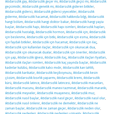
iktidarsızlık gay
,
iktidarsızlık geçer mi
,
iktidarsızlık geçici mi
,
iktidarsızlık
geçicimidir
,
iktidarsızlık genetik mi
,
iktidarsızlık gideren bitkiler
,
iktidarsızlık giderici
,
iktidarsızlık giderici yiyecekler
,
iktidarsızlık
giderme
,
iktidarsızlık hacamat
,
iktidarsızlık hakkında bilgi
,
iktidarsızlık
hangi bölüm
,
iktidarsızlık hangi doktor bakar
,
iktidarsızlık hangi yaşta
başlar
,
iktidarsızlık hapı
,
iktidarsızlık hapı isimleri
,
iktidarsızlık hapları
,
iktidarsızlık hastalığı
,
iktidarsızlık hormon
,
iktidarsızlık için
,
iktidarsızlık
için beslenme
,
iktidarsızlık için bitki
,
iktidarsızlık için esma
,
iktidarsızlık
için faydalı bitkiler
,
iktidarsızlık için hacamat
,
iktidarsızlık için ilaç
,
iktidarsızlık için kullanılan ilaçlar
,
iktidarsızlık için okunacak dua
,
iktidarsızlık için okunacak dualar
,
iktidarsızlık için öneriler
,
iktidarsızlık
için şap
,
iktidarsızlık iğnesi
,
iktidarsızlık ilaç
,
iktidarsızlık ilaçları fiyatları
,
iktidarsızlık ilaçları isimleri
,
iktidarsızlık kaç yaşında başlar
,
iktidarsızlık
kadınlar kulübü
,
iktidarsızlık kalıcı mıdır
,
iktidarsızlık kan tahlili
,
iktidarsızlık karikatür
,
iktidarsızlık keçiboynuzu
,
iktidarsızlık kesin
çözüm
,
iktidarsızlık kısırlık yaparmı
,
iktidarsızlık kremi
,
iktidarsızlık
kürü
,
iktidarsızlık latince
,
iktidarsızlık latincesi
,
iktidarsızlık macunları
,
iktidarsızlık macunu
,
iktidarsızlık manevi tazminat
,
iktidarsızlık maranki
,
iktidarsızlık meyveler
,
iktidarsızlık muayenesi
,
iktidarsızlık muz
,
iktidarsızlık nasıl başlar
,
iktidarsızlık nasıl geçer
,
iktidarsızlık nasıl olur
,
iktidarsızlık nasıl önlenir
,
iktidarsızlık ne demektir
,
iktidarsızlık ne
zaman başlar
,
iktidarsızlık ne zaman geçer
,
iktidarsızlık neden olur
,
iktidarsızlık nedenleri
,
iktidarsızlık nedenleri uzmantv
,
İktidarsızlık