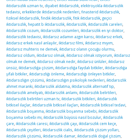
iktidarsızlık uzman tv
,
diyabet iktidarsızlık
,
elektroşokla iktidarsızlık
tedavisi
,
erkeklerde iktidarsızlık nedenleri
,
finasterid iktidarsızlık
,
fiziksel iktidarsızlık
,
fındık iktidarsızlık
,
fıtık iktidarsızlık
,
geçici
iktidarsızlık
,
hepatit b iktidarsızlık
,
iktidarsizlik
,
iktidarsizlik careleri
,
iktidarsizlik cozum
,
iktidarsizlik cozumleri
,
iktidarsizlik en iyi doktor
,
iktidarsizlik tedavisi
,
iktidarsız adamın azgın karısı
,
iktidarsız erkek
,
iktidarsız erkek nasıl anlaşılır
,
iktidarsız filmi
,
iktidarsız mıyım
,
iktidarsız muhteris ne demek
,
iktidarsız olanın çocuğu olurmu
,
iktidarsız oldum
,
iktidarsız olmak
,
iktidarsız olmak istiyorum
,
iktidarsız
olmak ne demek
,
iktidarsız olmak nedir
,
iktidarsız ünlüler
,
iktidarsız
ünsüz
,
iktidarsızlığa çözüm
,
iktidarsızlığa faydalı bitkiler
,
iktidarsızlığa
şifalı bitkiler
,
iktidarsızlığı önleme
,
iktidarsızlığı önleyen bitkiler
,
iktidarsızlığın çözümü
,
iktidarsızlığın psikolojik nedenleri
,
iktidarsızlık
ahmet maranki
,
iktidarsızlık aldatma
,
iktidarsızlık alternatif tıp
,
iktidarsızlık ameliyatı
,
iktidarsızlık anlamı
,
iktidarsızlık belirtileri
,
iktidarsızlık belirtileri uzman tv
,
iktidarsızlık bitkileri
,
iktidarsızlık
bitkisel ilaçlar
,
iktidarsızlık bitkisel ilaçları
,
iktidarsızlık bitkisel tedavi
,
iktidarsızlık boşanma
,
iktidarsızlık boşanma sebebi
,
iktidarsızlık
boşanma sebebi mi
,
iktidarsızlık büyüsü nasıl bozulur
,
iktidarsızlık
çare
,
iktidarsızlık caresi
,
iktidarsızlık çayı
,
iktidarsızlık cem keçe
,
iktidarsızlık çeşitleri
,
iktidarsızlık cialis
,
iktidarsızlık çözüm yolları
,
iktidarsızlık çözümü
,
iktidarsızlık damar
,
iktidarsızlık doğal çözüm
,