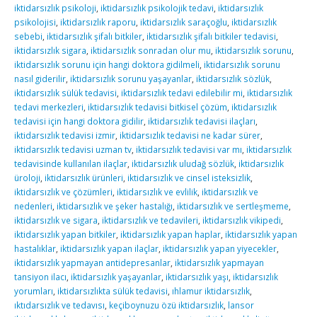
iktidarsızlık psikoloji
,
iktidarsızlık psikolojik tedavi
,
iktidarsızlık
psikolojisi
,
iktidarsızlık raporu
,
iktidarsızlık saraçoğlu
,
iktidarsızlık
sebebi
,
iktidarsızlık şifalı bitkiler
,
iktidarsızlık şifalı bitkiler tedavisi
,
iktidarsızlık sigara
,
iktidarsızlık sonradan olur mu
,
iktidarsızlık sorunu
,
iktidarsızlık sorunu için hangi doktora gidilmeli
,
iktidarsızlık sorunu
nasıl giderilir
,
iktidarsızlık sorunu yaşayanlar
,
iktidarsızlık sözlük
,
iktidarsızlık sülük tedavisi
,
iktidarsızlık tedavi edilebilir mi
,
iktidarsızlık
tedavi merkezleri
,
iktidarsızlık tedavisi bitkisel çözüm
,
iktidarsızlık
tedavisi için hangi doktora gidilir
,
iktidarsızlık tedavisi ilaçları
,
iktidarsızlık tedavisi izmir
,
iktidarsızlık tedavisi ne kadar sürer
,
iktidarsızlık tedavisi uzman tv
,
iktidarsızlık tedavisi var mı
,
iktidarsızlık
tedavisinde kullanılan ilaçlar
,
iktidarsızlık uludağ sözlük
,
iktidarsızlık
üroloji
,
iktidarsızlık ürünleri
,
iktidarsızlık ve cinsel isteksizlik
,
iktidarsızlık ve çözümleri
,
iktidarsızlık ve evlilik
,
iktidarsızlık ve
nedenleri
,
iktidarsızlık ve şeker hastalığı
,
iktidarsızlık ve sertleşmeme
,
iktidarsızlık ve sigara
,
iktidarsızlık ve tedavileri
,
iktidarsızlık vikipedi
,
iktidarsızlık yapan bitkiler
,
iktidarsızlık yapan haplar
,
iktidarsızlık yapan
hastalıklar
,
iktidarsızlık yapan ilaçlar
,
iktidarsızlık yapan yiyecekler
,
iktidarsızlık yapmayan antidepresanlar
,
iktidarsızlık yapmayan
tansiyon ilacı
,
iktidarsızlık yaşayanlar
,
iktidarsızlık yaşı
,
iktidarsızlık
yorumları
,
iktidarsızlıkta sülük tedavisi
,
ıhlamur iktidarsızlık
,
ıktıdarsızlık ve tedavısı
,
keçiboynuzu özü iktidarsızlık
,
lansor