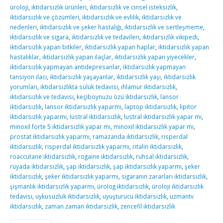
üroloji
,
iktidarsızlık ürünleri
,
iktidarsızlık ve cinsel isteksizlik
,
iktidarsızlık ve çözümleri
,
iktidarsızlık ve evlilik
,
iktidarsızlık ve
nedenleri
,
iktidarsızlık ve şeker hastalığı
,
iktidarsızlık ve sertleşmeme
,
iktidarsızlık ve sigara
,
iktidarsızlık ve tedavileri
,
iktidarsızlık vikipedi
,
iktidarsızlık yapan bitkiler
,
iktidarsızlık yapan haplar
,
iktidarsızlık yapan
hastalıklar
,
iktidarsızlık yapan ilaçlar
,
iktidarsızlık yapan yiyecekler
,
iktidarsızlık yapmayan antidepresanlar
,
iktidarsızlık yapmayan
tansiyon ilacı
,
iktidarsızlık yaşayanlar
,
iktidarsızlık yaşı
,
iktidarsızlık
yorumları
,
iktidarsızlıkta sülük tedavisi
,
ıhlamur iktidarsızlık
,
ıktıdarsızlık ve tedavısı
,
keçiboynuzu özü iktidarsızlık
,
lansor
iktidarsızlık
,
lansor iktidarsızlık yaparmı
,
laptop iktidarsızlık
,
lipitor
iktidarsızlık yaparmı
,
lustral iktidarsızlık
,
lustral iktidarsızlık yapar mı
,
minoxil forte 5 iktidarsızlık yapar mı
,
minoxil iktidarsızlık yapar mı
,
prostat iktidarsızlık yaparmı
,
ramazanda iktidarsızlık
,
risperdal
iktidarsızlık
,
risperdal iktidarsızlık yaparmı
,
ritalin iktidarsızlık
,
roaccutane iktidarsızlık
,
rogaine iktidarsızlık
,
ruhsal iktidarsızlık
,
rüyada iktidarsızlık
,
şap iktidarsızlık
,
şap iktidarsızlık yaparmı
,
şeker
iktidarsızlık
,
şeker iktidarsızlık yaparmı
,
sigaranın zararları iktidarsızlık
,
şişmanlık iktidarsızlık yaparmı
,
ürolog iktidarsızlık
,
üroloji iktidarsızlık
tedavisi
,
uykusuzluk iktidarsızlık
,
uyuşturucu iktidarsızlık
,
uzmantv
iktidarsızlık
,
zaman zaman iktidarsizlik
,
zencefil iktidarsızlık