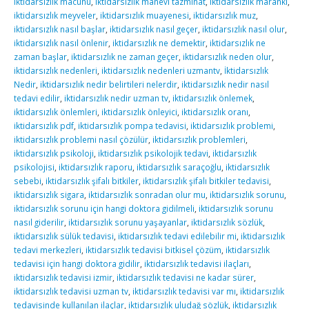
iktidarsızlık macunu
,
iktidarsızlık manevi tazminat
,
iktidarsızlık maranki
,
iktidarsızlık meyveler
,
iktidarsızlık muayenesi
,
iktidarsızlık muz
,
iktidarsızlık nasıl başlar
,
iktidarsızlık nasıl geçer
,
iktidarsızlık nasıl olur
,
iktidarsızlık nasıl önlenir
,
iktidarsızlık ne demektir
,
iktidarsızlık ne
zaman başlar
,
iktidarsızlık ne zaman geçer
,
iktidarsızlık neden olur
,
iktidarsızlık nedenleri
,
iktidarsızlık nedenleri uzmantv
,
İktidarsızlık
Nedir
,
iktidarsızlık nedir belirtileri nelerdir
,
iktidarsızlık nedir nasıl
tedavi edilir
,
iktidarsızlık nedir uzman tv
,
iktidarsızlık önlemek
,
iktidarsızlık önlemleri
,
iktidarsızlık önleyici
,
iktidarsızlık oranı
,
iktidarsızlık pdf
,
iktidarsızlık pompa tedavisi
,
iktidarsızlık problemi
,
iktidarsızlık problemi nasıl çözülür
,
iktidarsızlık problemleri
,
iktidarsızlık psikoloji
,
iktidarsızlık psikolojik tedavi
,
iktidarsızlık
psikolojisi
,
iktidarsızlık raporu
,
iktidarsızlık saraçoğlu
,
iktidarsızlık
sebebi
,
iktidarsızlık şifalı bitkiler
,
iktidarsızlık şifalı bitkiler tedavisi
,
iktidarsızlık sigara
,
iktidarsızlık sonradan olur mu
,
iktidarsızlık sorunu
,
iktidarsızlık sorunu için hangi doktora gidilmeli
,
iktidarsızlık sorunu
nasıl giderilir
,
iktidarsızlık sorunu yaşayanlar
,
iktidarsızlık sözlük
,
iktidarsızlık sülük tedavisi
,
iktidarsızlık tedavi edilebilir mi
,
iktidarsızlık
tedavi merkezleri
,
iktidarsızlık tedavisi bitkisel çözüm
,
iktidarsızlık
tedavisi için hangi doktora gidilir
,
iktidarsızlık tedavisi ilaçları
,
iktidarsızlık tedavisi izmir
,
iktidarsızlık tedavisi ne kadar sürer
,
iktidarsızlık tedavisi uzman tv
,
iktidarsızlık tedavisi var mı
,
iktidarsızlık
tedavisinde kullanılan ilaçlar
,
iktidarsızlık uludağ sözlük
,
iktidarsızlık