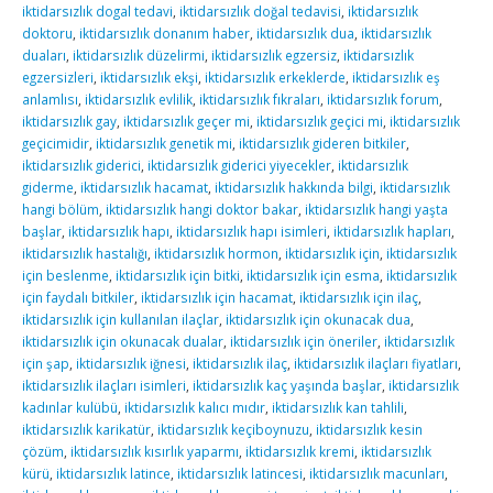
iktidarsızlık dogal tedavi
,
iktidarsızlık doğal tedavisi
,
iktidarsızlık
doktoru
,
iktidarsızlık donanım haber
,
iktidarsızlık dua
,
iktidarsızlık
duaları
,
iktidarsızlık düzelirmi
,
iktidarsızlık egzersiz
,
iktidarsızlık
egzersizleri
,
iktidarsızlık ekşi
,
iktidarsızlık erkeklerde
,
iktidarsızlık eş
anlamlısı
,
iktidarsızlık evlilik
,
iktidarsızlık fıkraları
,
iktidarsızlık forum
,
iktidarsızlık gay
,
iktidarsızlık geçer mi
,
iktidarsızlık geçici mi
,
iktidarsızlık
geçicimidir
,
iktidarsızlık genetik mi
,
iktidarsızlık gideren bitkiler
,
iktidarsızlık giderici
,
iktidarsızlık giderici yiyecekler
,
iktidarsızlık
giderme
,
iktidarsızlık hacamat
,
iktidarsızlık hakkında bilgi
,
iktidarsızlık
hangi bölüm
,
iktidarsızlık hangi doktor bakar
,
iktidarsızlık hangi yaşta
başlar
,
iktidarsızlık hapı
,
iktidarsızlık hapı isimleri
,
iktidarsızlık hapları
,
iktidarsızlık hastalığı
,
iktidarsızlık hormon
,
iktidarsızlık için
,
iktidarsızlık
için beslenme
,
iktidarsızlık için bitki
,
iktidarsızlık için esma
,
iktidarsızlık
için faydalı bitkiler
,
iktidarsızlık için hacamat
,
iktidarsızlık için ilaç
,
iktidarsızlık için kullanılan ilaçlar
,
iktidarsızlık için okunacak dua
,
iktidarsızlık için okunacak dualar
,
iktidarsızlık için öneriler
,
iktidarsızlık
için şap
,
iktidarsızlık iğnesi
,
iktidarsızlık ilaç
,
iktidarsızlık ilaçları fiyatları
,
iktidarsızlık ilaçları isimleri
,
iktidarsızlık kaç yaşında başlar
,
iktidarsızlık
kadınlar kulübü
,
iktidarsızlık kalıcı mıdır
,
iktidarsızlık kan tahlili
,
iktidarsızlık karikatür
,
iktidarsızlık keçiboynuzu
,
iktidarsızlık kesin
çözüm
,
iktidarsızlık kısırlık yaparmı
,
iktidarsızlık kremi
,
iktidarsızlık
kürü
,
iktidarsızlık latince
,
iktidarsızlık latincesi
,
iktidarsızlık macunları
,