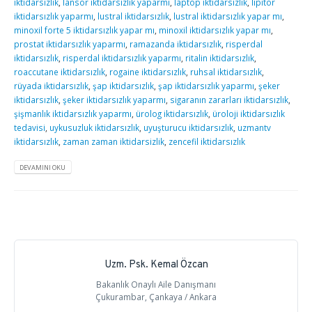
iktidarsızlık
,
lansor iktidarsızlık yaparmı
,
laptop iktidarsızlık
,
lipitor
iktidarsızlık yaparmı
,
lustral iktidarsızlık
,
lustral iktidarsızlık yapar mı
,
minoxil forte 5 iktidarsızlık yapar mı
,
minoxil iktidarsızlık yapar mı
,
prostat iktidarsızlık yaparmı
,
ramazanda iktidarsızlık
,
risperdal
iktidarsızlık
,
risperdal iktidarsızlık yaparmı
,
ritalin iktidarsızlık
,
roaccutane iktidarsızlık
,
rogaine iktidarsızlık
,
ruhsal iktidarsızlık
,
rüyada iktidarsızlık
,
şap iktidarsızlık
,
şap iktidarsızlık yaparmı
,
şeker
iktidarsızlık
,
şeker iktidarsızlık yaparmı
,
sigaranın zararları iktidarsızlık
,
şişmanlık iktidarsızlık yaparmı
,
ürolog iktidarsızlık
,
üroloji iktidarsızlık
tedavisi
,
uykusuzluk iktidarsızlık
,
uyuşturucu iktidarsızlık
,
uzmantv
iktidarsızlık
,
zaman zaman iktidarsizlik
,
zencefil iktidarsızlık
DEVAMINI OKU
Uzm. Psk. Kemal Özcan
Bakanlık Onaylı Aile Danışmanı
Çukurambar, Çankaya / Ankara