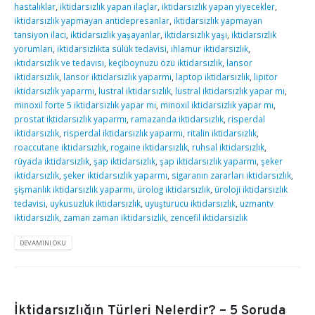
hastalıklar
,
iktidarsızlık yapan ilaçlar
,
iktidarsızlık yapan yiyecekler
,
iktidarsızlık yapmayan antidepresanlar
,
iktidarsızlık yapmayan
tansiyon ilacı
,
iktidarsızlık yaşayanlar
,
iktidarsızlık yaşı
,
iktidarsızlık
yorumları
,
iktidarsızlıkta sülük tedavisi
,
ıhlamur iktidarsızlık
,
ıktıdarsızlık ve tedavısı
,
keçiboynuzu özü iktidarsızlık
,
lansor
iktidarsızlık
,
lansor iktidarsızlık yaparmı
,
laptop iktidarsızlık
,
lipitor
iktidarsızlık yaparmı
,
lustral iktidarsızlık
,
lustral iktidarsızlık yapar mı
,
minoxil forte 5 iktidarsızlık yapar mı
,
minoxil iktidarsızlık yapar mı
,
prostat iktidarsızlık yaparmı
,
ramazanda iktidarsızlık
,
risperdal
iktidarsızlık
,
risperdal iktidarsızlık yaparmı
,
ritalin iktidarsızlık
,
roaccutane iktidarsızlık
,
rogaine iktidarsızlık
,
ruhsal iktidarsızlık
,
rüyada iktidarsızlık
,
şap iktidarsızlık
,
şap iktidarsızlık yaparmı
,
şeker
iktidarsızlık
,
şeker iktidarsızlık yaparmı
,
sigaranın zararları iktidarsızlık
,
şişmanlık iktidarsızlık yaparmı
,
ürolog iktidarsızlık
,
üroloji iktidarsızlık
tedavisi
,
uykusuzluk iktidarsızlık
,
uyuşturucu iktidarsızlık
,
uzmantv
iktidarsızlık
,
zaman zaman iktidarsizlik
,
zencefil iktidarsızlık
DEVAMINI OKU
İktidarsızlığın Türleri Nelerdir? – 5 Soruda