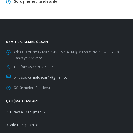
Görüşmeler:
Randevu ile
UZM. PSK. KEMAL ÖZCAN
Adres:
Kızılırmak Mah. 1450. Sk. ATM İş Merkezi No: 1/82, 06530
Çankaya / Ankara
Telefon:
0533 709 70 06
E-Posta:
kemalozcan1@gmail.com
Görüşmeler:
Randevu ile
ÇALIŞMA ALANLARI
Bireysel Danışmanlık
Aile Danışmanlığı