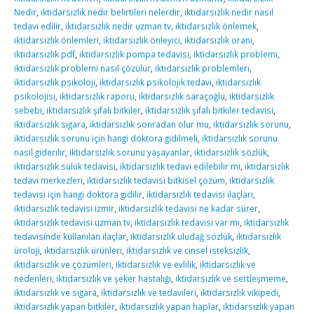
Nedir
,
iktidarsızlık nedir belirtileri nelerdir
,
iktidarsızlık nedir nasıl
tedavi edilir
,
iktidarsızlık nedir uzman tv
,
iktidarsızlık önlemek
,
iktidarsızlık önlemleri
,
iktidarsızlık önleyici
,
iktidarsızlık oranı
,
iktidarsızlık pdf
,
iktidarsızlık pompa tedavisi
,
iktidarsızlık problemi
,
iktidarsızlık problemi nasıl çözülür
,
iktidarsızlık problemleri
,
iktidarsızlık psikoloji
,
iktidarsızlık psikolojik tedavi
,
iktidarsızlık
psikolojisi
,
iktidarsızlık raporu
,
iktidarsızlık saraçoğlu
,
iktidarsızlık
sebebi
,
iktidarsızlık şifalı bitkiler
,
iktidarsızlık şifalı bitkiler tedavisi
,
iktidarsızlık sigara
,
iktidarsızlık sonradan olur mu
,
iktidarsızlık sorunu
,
iktidarsızlık sorunu için hangi doktora gidilmeli
,
iktidarsızlık sorunu
nasıl giderilir
,
iktidarsızlık sorunu yaşayanlar
,
iktidarsızlık sözlük
,
iktidarsızlık sülük tedavisi
,
iktidarsızlık tedavi edilebilir mi
,
iktidarsızlık
tedavi merkezleri
,
iktidarsızlık tedavisi bitkisel çözüm
,
iktidarsızlık
tedavisi için hangi doktora gidilir
,
iktidarsızlık tedavisi ilaçları
,
iktidarsızlık tedavisi izmir
,
iktidarsızlık tedavisi ne kadar sürer
,
iktidarsızlık tedavisi uzman tv
,
iktidarsızlık tedavisi var mı
,
iktidarsızlık
tedavisinde kullanılan ilaçlar
,
iktidarsızlık uludağ sözlük
,
iktidarsızlık
üroloji
,
iktidarsızlık ürünleri
,
iktidarsızlık ve cinsel isteksizlik
,
iktidarsızlık ve çözümleri
,
iktidarsızlık ve evlilik
,
iktidarsızlık ve
nedenleri
,
iktidarsızlık ve şeker hastalığı
,
iktidarsızlık ve sertleşmeme
,
iktidarsızlık ve sigara
,
iktidarsızlık ve tedavileri
,
iktidarsızlık vikipedi
,
iktidarsızlık yapan bitkiler
,
iktidarsızlık yapan haplar
,
iktidarsızlık yapan