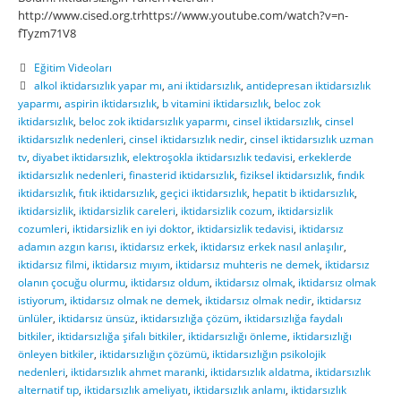
http://www.cised.org.trhttps://www.youtube.com/watch?v=n-
fTyzm71V8
Eğitim Videoları
alkol iktidarsızlık yapar mı
,
ani iktidarsızlık
,
antidepresan iktidarsızlık
yaparmı
,
aspirin iktidarsızlık
,
b vitamini iktidarsızlık
,
beloc zok
iktidarsızlık
,
beloc zok iktidarsızlık yaparmı
,
cinsel iktidarsızlık
,
cinsel
iktidarsızlık nedenleri
,
cinsel iktidarsızlık nedir
,
cinsel iktidarsızlık uzman
tv
,
diyabet iktidarsızlık
,
elektroşokla iktidarsızlık tedavisi
,
erkeklerde
iktidarsızlık nedenleri
,
finasterid iktidarsızlık
,
fiziksel iktidarsızlık
,
fındık
iktidarsızlık
,
fıtık iktidarsızlık
,
geçici iktidarsızlık
,
hepatit b iktidarsızlık
,
iktidarsizlik
,
iktidarsizlik careleri
,
iktidarsizlik cozum
,
iktidarsizlik
cozumleri
,
iktidarsizlik en iyi doktor
,
iktidarsizlik tedavisi
,
iktidarsız
adamın azgın karısı
,
iktidarsız erkek
,
iktidarsız erkek nasıl anlaşılır
,
iktidarsız filmi
,
iktidarsız mıyım
,
iktidarsız muhteris ne demek
,
iktidarsız
olanın çocuğu olurmu
,
iktidarsız oldum
,
iktidarsız olmak
,
iktidarsız olmak
istiyorum
,
iktidarsız olmak ne demek
,
iktidarsız olmak nedir
,
iktidarsız
ünlüler
,
iktidarsız ünsüz
,
iktidarsızlığa çözüm
,
iktidarsızlığa faydalı
bitkiler
,
iktidarsızlığa şifalı bitkiler
,
iktidarsızlığı önleme
,
iktidarsızlığı
önleyen bitkiler
,
iktidarsızlığın çözümü
,
iktidarsızlığın psikolojik
nedenleri
,
iktidarsızlık ahmet maranki
,
iktidarsızlık aldatma
,
iktidarsızlık
alternatif tıp
,
iktidarsızlık ameliyatı
,
iktidarsızlık anlamı
,
iktidarsızlık