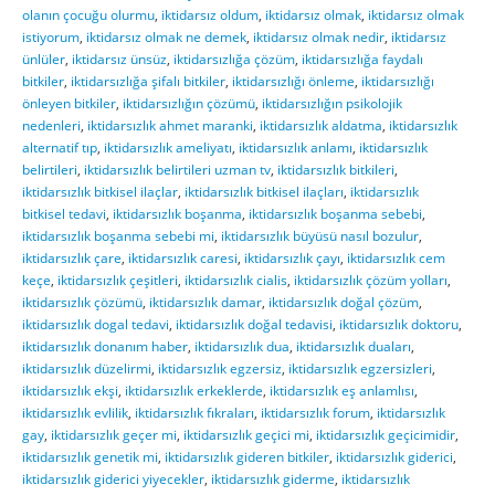
olanın çocuğu olurmu
,
iktidarsız oldum
,
iktidarsız olmak
,
iktidarsız olmak
istiyorum
,
iktidarsız olmak ne demek
,
iktidarsız olmak nedir
,
iktidarsız
ünlüler
,
iktidarsız ünsüz
,
iktidarsızlığa çözüm
,
iktidarsızlığa faydalı
bitkiler
,
iktidarsızlığa şifalı bitkiler
,
iktidarsızlığı önleme
,
iktidarsızlığı
önleyen bitkiler
,
iktidarsızlığın çözümü
,
iktidarsızlığın psikolojik
nedenleri
,
iktidarsızlık ahmet maranki
,
iktidarsızlık aldatma
,
iktidarsızlık
alternatif tıp
,
iktidarsızlık ameliyatı
,
iktidarsızlık anlamı
,
iktidarsızlık
belirtileri
,
iktidarsızlık belirtileri uzman tv
,
iktidarsızlık bitkileri
,
iktidarsızlık bitkisel ilaçlar
,
iktidarsızlık bitkisel ilaçları
,
iktidarsızlık
bitkisel tedavi
,
iktidarsızlık boşanma
,
iktidarsızlık boşanma sebebi
,
iktidarsızlık boşanma sebebi mi
,
iktidarsızlık büyüsü nasıl bozulur
,
iktidarsızlık çare
,
iktidarsızlık caresi
,
iktidarsızlık çayı
,
iktidarsızlık cem
keçe
,
iktidarsızlık çeşitleri
,
iktidarsızlık cialis
,
iktidarsızlık çözüm yolları
,
iktidarsızlık çözümü
,
iktidarsızlık damar
,
iktidarsızlık doğal çözüm
,
iktidarsızlık dogal tedavi
,
iktidarsızlık doğal tedavisi
,
iktidarsızlık doktoru
,
iktidarsızlık donanım haber
,
iktidarsızlık dua
,
iktidarsızlık duaları
,
iktidarsızlık düzelirmi
,
iktidarsızlık egzersiz
,
iktidarsızlık egzersizleri
,
iktidarsızlık ekşi
,
iktidarsızlık erkeklerde
,
iktidarsızlık eş anlamlısı
,
iktidarsızlık evlilik
,
iktidarsızlık fıkraları
,
iktidarsızlık forum
,
iktidarsızlık
gay
,
iktidarsızlık geçer mi
,
iktidarsızlık geçici mi
,
iktidarsızlık geçicimidir
,
iktidarsızlık genetik mi
,
iktidarsızlık gideren bitkiler
,
iktidarsızlık giderici
,
iktidarsızlık giderici yiyecekler
,
iktidarsızlık giderme
,
iktidarsızlık