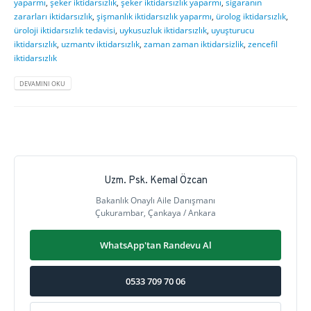
yaparmı
,
şeker iktidarsızlık
,
şeker iktidarsızlık yaparmı
,
sigaranın
zararları iktidarsızlık
,
şişmanlık iktidarsızlık yaparmı
,
ürolog iktidarsızlık
,
üroloji iktidarsızlık tedavisi
,
uykusuzluk iktidarsızlık
,
uyuşturucu
iktidarsızlık
,
uzmantv iktidarsızlık
,
zaman zaman iktidarsizlik
,
zencefil
iktidarsızlık
DEVAMINI OKU
Uzm. Psk. Kemal Özcan
Bakanlık Onaylı Aile Danışmanı
Çukurambar, Çankaya / Ankara
WhatsApp'tan Randevu Al
0533 709 70 06