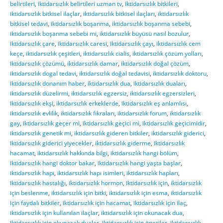
belirtileri
,
iktidarsızlık belirtileri uzman tv
,
iktidarsızlık bitkileri
,
iktidarsızlık bitkisel ilaçlar
,
iktidarsızlık bitkisel ilaçları
,
iktidarsızlık
bitkisel tedavi
,
iktidarsızlık boşanma
,
iktidarsızlık boşanma sebebi
,
iktidarsızlık boşanma sebebi mi
,
iktidarsızlık büyüsü nasıl bozulur
,
iktidarsızlık çare
,
iktidarsızlık caresi
,
iktidarsızlık çayı
,
iktidarsızlık cem
keçe
,
iktidarsızlık çeşitleri
,
iktidarsızlık cialis
,
iktidarsızlık çözüm yolları
,
iktidarsızlık çözümü
,
iktidarsızlık damar
,
iktidarsızlık doğal çözüm
,
iktidarsızlık dogal tedavi
,
iktidarsızlık doğal tedavisi
,
iktidarsızlık doktoru
,
iktidarsızlık donanım haber
,
iktidarsızlık dua
,
iktidarsızlık duaları
,
iktidarsızlık düzelirmi
,
iktidarsızlık egzersiz
,
iktidarsızlık egzersizleri
,
iktidarsızlık ekşi
,
iktidarsızlık erkeklerde
,
iktidarsızlık eş anlamlısı
,
iktidarsızlık evlilik
,
iktidarsızlık fıkraları
,
iktidarsızlık forum
,
iktidarsızlık
gay
,
iktidarsızlık geçer mi
,
iktidarsızlık geçici mi
,
iktidarsızlık geçicimidir
,
iktidarsızlık genetik mi
,
iktidarsızlık gideren bitkiler
,
iktidarsızlık giderici
,
iktidarsızlık giderici yiyecekler
,
iktidarsızlık giderme
,
iktidarsızlık
hacamat
,
iktidarsızlık hakkında bilgi
,
iktidarsızlık hangi bölüm
,
iktidarsızlık hangi doktor bakar
,
iktidarsızlık hangi yaşta başlar
,
iktidarsızlık hapı
,
iktidarsızlık hapı isimleri
,
iktidarsızlık hapları
,
iktidarsızlık hastalığı
,
iktidarsızlık hormon
,
iktidarsızlık için
,
iktidarsızlık
için beslenme
,
iktidarsızlık için bitki
,
iktidarsızlık için esma
,
iktidarsızlık
için faydalı bitkiler
,
iktidarsızlık için hacamat
,
iktidarsızlık için ilaç
,
iktidarsızlık için kullanılan ilaçlar
,
iktidarsızlık için okunacak dua
,
iktidarsızlık için okunacak dualar
,
iktidarsızlık için öneriler
,
iktidarsızlık