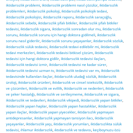
iktidarsızlık problemi
,
iktidarsızlık problemi nasıl çözülür
,
iktidarsızlık
problemleri
,
iktidarsızlık psikoloji
,
iktidarsızlık psikolojik tedavi
,
iktidarsızlık psikolojisi
,
iktidarsızlık raporu
,
iktidarsızlık saraçoğlu
,
iktidarsızlık sebebi
,
iktidarsızlık şifalı bitkiler
,
iktidarsızlık şifalı bitkiler
tedavisi
,
iktidarsızlık sigara
,
iktidarsızlık sonradan olur mu
,
iktidarsızlık
sorunu
,
iktidarsızlık sorunu için hangi doktora gidilmeli
,
iktidarsızlık
sorunu nasıl giderilir
,
iktidarsızlık sorunu yaşayanlar
,
iktidarsızlık sözlük
,
iktidarsızlık sülük tedavisi
,
iktidarsızlık tedavi edilebilir mi
,
iktidarsızlık
tedavi merkezleri
,
iktidarsızlık tedavisi bitkisel çözüm
,
iktidarsızlık
tedavisi için hangi doktora gidilir
,
iktidarsızlık tedavisi ilaçları
,
iktidarsızlık tedavisi izmir
,
iktidarsızlık tedavisi ne kadar sürer
,
iktidarsızlık tedavisi uzman tv
,
iktidarsızlık tedavisi var mı
,
iktidarsızlık
tedavisinde kullanılan ilaçlar
,
iktidarsızlık uludağ sözlük
,
iktidarsızlık
üroloji
,
iktidarsızlık ürünleri
,
iktidarsızlık ve cinsel isteksizlik
,
iktidarsızlık
ve çözümleri
,
iktidarsızlık ve evlilik
,
iktidarsızlık ve nedenleri
,
iktidarsızlık
ve şeker hastalığı
,
iktidarsızlık ve sertleşmeme
,
iktidarsızlık ve sigara
,
iktidarsızlık ve tedavileri
,
iktidarsızlık vikipedi
,
iktidarsızlık yapan bitkiler
,
iktidarsızlık yapan haplar
,
iktidarsızlık yapan hastalıklar
,
iktidarsızlık
yapan ilaçlar
,
iktidarsızlık yapan yiyecekler
,
iktidarsızlık yapmayan
antidepresanlar
,
iktidarsızlık yapmayan tansiyon ilacı
,
iktidarsızlık
yaşayanlar
,
iktidarsızlık yaşı
,
iktidarsızlık yorumları
,
iktidarsızlıkta sülük
tedavisi
,
ıhlamur iktidarsızlık
,
ıktıdarsızlık ve tedavısı
,
keçiboynuzu özü