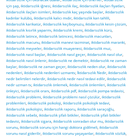
için şap
,
iktidarsızlık iğnesi
,
iktidarsızlık ilaç
,
iktidarsızlık ilaçları fiyatları
,
iktidarsızlık ilaçları isimleri
,
iktidarsızlık kaç yaşında başlar
,
iktidarsızlık
kadınlar kulübü
,
iktidarsızlık kalıcı mıdır
,
iktidarsızlık kan tahlili
,
iktidarsızlık karikatür
,
iktidarsızlık keçiboynuzu
,
iktidarsızlık kesin çözüm
,
iktidarsızlık kısırlık yaparmı
,
iktidarsızlık kremi
,
iktidarsızlık kürü
,
iktidarsızlık latince
,
iktidarsızlık latincesi
,
iktidarsızlık macunları
,
iktidarsızlık macunu
,
iktidarsızlık manevi tazminat
,
iktidarsızlık maranki
,
iktidarsızlık meyveler
,
iktidarsızlık muayenesi
,
iktidarsızlık muz
,
iktidarsızlık nasıl başlar
,
iktidarsızlık nasıl geçer
,
iktidarsızlık nasıl olur
,
iktidarsızlık nasıl önlenir
,
iktidarsızlık ne demektir
,
iktidarsızlık ne zaman
başlar
,
iktidarsızlık ne zaman geçer
,
iktidarsızlık neden olur
,
iktidarsızlık
nedenleri
,
iktidarsızlık nedenleri uzmantv
,
İktidarsızlık Nedir
,
iktidarsızlık
nedir belirtileri nelerdir
,
iktidarsızlık nedir nasıl tedavi edilir
,
iktidarsızlık
nedir uzman tv
,
iktidarsızlık önlemek
,
iktidarsızlık önlemleri
,
iktidarsızlık
önleyici
,
iktidarsızlık oranı
,
iktidarsızlık pdf
,
iktidarsızlık pompa tedavisi
,
iktidarsızlık problemi
,
iktidarsızlık problemi nasıl çözülür
,
iktidarsızlık
problemleri
,
iktidarsızlık psikoloji
,
iktidarsızlık psikolojik tedavi
,
iktidarsızlık psikolojisi
,
iktidarsızlık raporu
,
iktidarsızlık saraçoğlu
,
iktidarsızlık sebebi
,
iktidarsızlık şifalı bitkiler
,
iktidarsızlık şifalı bitkiler
tedavisi
,
iktidarsızlık sigara
,
iktidarsızlık sonradan olur mu
,
iktidarsızlık
sorunu
,
iktidarsızlık sorunu için hangi doktora gidilmeli
,
iktidarsızlık
sorunu nasıl giderilir
,
iktidarsızlık sorunu yaşayanlar
,
iktidarsızlık sözlük
,