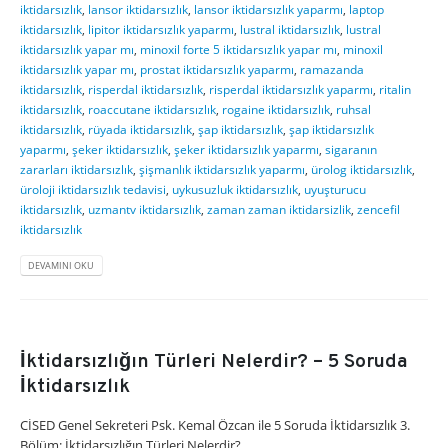
iktidarsızlık
,
lansor iktidarsızlık
,
lansor iktidarsızlık yaparmı
,
laptop
iktidarsızlık
,
lipitor iktidarsızlık yaparmı
,
lustral iktidarsızlık
,
lustral
iktidarsızlık yapar mı
,
minoxil forte 5 iktidarsızlık yapar mı
,
minoxil
iktidarsızlık yapar mı
,
prostat iktidarsızlık yaparmı
,
ramazanda
iktidarsızlık
,
risperdal iktidarsızlık
,
risperdal iktidarsızlık yaparmı
,
ritalin
iktidarsızlık
,
roaccutane iktidarsızlık
,
rogaine iktidarsızlık
,
ruhsal
iktidarsızlık
,
rüyada iktidarsızlık
,
şap iktidarsızlık
,
şap iktidarsızlık
yaparmı
,
şeker iktidarsızlık
,
şeker iktidarsızlık yaparmı
,
sigaranın
zararları iktidarsızlık
,
şişmanlık iktidarsızlık yaparmı
,
ürolog iktidarsızlık
,
üroloji iktidarsızlık tedavisi
,
uykusuzluk iktidarsızlık
,
uyuşturucu
iktidarsızlık
,
uzmantv iktidarsızlık
,
zaman zaman iktidarsizlik
,
zencefil
iktidarsızlık
DEVAMINI OKU
İktidarsızlığın Türleri Nelerdir? – 5 Soruda
İktidarsızlık
CİSED Genel Sekreteri Psk. Kemal Özcan ile 5 Soruda İktidarsızlık 3.
Bölüm: İktidarsızlığın Türleri Nelerdir?