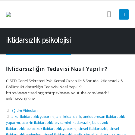
iktidarsızlık psikolojisi
İktidarsızlığın Tedavisi Nasıl Yapılır?
CİSED Genel Sekreteri Psk. Kemal Özcan ile 5 Soruda İktidarsızlık 5.
Bölüm: İktidarsızlığın Tedavisi Nasıl Yapılır?
http://www.cised.org.trhttps://www.youtube.com/watch?
v=kEAcWHjE9Uo
Eğitim Videoları
alkol iktidarsızlık yapar mı
,
ani iktidarsızlık
,
antidepresan iktidarsızlık
yaparmı
,
aspirin iktidarsızlık
,
b vitamini iktidarsızlık
,
beloc zok
iktidarsızlık
,
beloc zok iktidarsızlık yaparmı
,
cinsel iktidarsızlık
,
cinsel
iktidarsızlık nedenleri
,
cinsel iktidarsızlık nedir
,
cinsel iktidarsızlık uzman