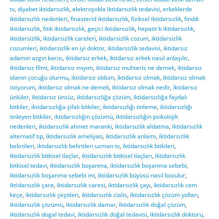
tv
,
diyabet iktidarsızlık
,
elektroşokla iktidarsızlık tedavisi
,
erkeklerde
iktidarsızlık nedenleri
,
finasterid iktidarsızlık
,
fiziksel iktidarsızlık
,
fındık
iktidarsızlık
,
fıtık iktidarsızlık
,
geçici iktidarsızlık
,
hepatit b iktidarsızlık
,
iktidarsizlik
,
iktidarsizlik careleri
,
iktidarsizlik cozum
,
iktidarsizlik
cozumleri
,
iktidarsizlik en iyi doktor
,
iktidarsizlik tedavisi
,
iktidarsız
adamın azgın karısı
,
iktidarsız erkek
,
iktidarsız erkek nasıl anlaşılır
,
iktidarsız filmi
,
iktidarsız mıyım
,
iktidarsız muhteris ne demek
,
iktidarsız
olanın çocuğu olurmu
,
iktidarsız oldum
,
iktidarsız olmak
,
iktidarsız olmak
istiyorum
,
iktidarsız olmak ne demek
,
iktidarsız olmak nedir
,
iktidarsız
ünlüler
,
iktidarsız ünsüz
,
iktidarsızlığa çözüm
,
iktidarsızlığa faydalı
bitkiler
,
iktidarsızlığa şifalı bitkiler
,
iktidarsızlığı önleme
,
iktidarsızlığı
önleyen bitkiler
,
iktidarsızlığın çözümü
,
iktidarsızlığın psikolojik
nedenleri
,
iktidarsızlık ahmet maranki
,
iktidarsızlık aldatma
,
iktidarsızlık
alternatif tıp
,
iktidarsızlık ameliyatı
,
iktidarsızlık anlamı
,
iktidarsızlık
belirtileri
,
iktidarsızlık belirtileri uzman tv
,
iktidarsızlık bitkileri
,
iktidarsızlık bitkisel ilaçlar
,
iktidarsızlık bitkisel ilaçları
,
iktidarsızlık
bitkisel tedavi
,
iktidarsızlık boşanma
,
iktidarsızlık boşanma sebebi
,
iktidarsızlık boşanma sebebi mi
,
iktidarsızlık büyüsü nasıl bozulur
,
iktidarsızlık çare
,
iktidarsızlık caresi
,
iktidarsızlık çayı
,
iktidarsızlık cem
keçe
,
iktidarsızlık çeşitleri
,
iktidarsızlık cialis
,
iktidarsızlık çözüm yolları
,
iktidarsızlık çözümü
,
iktidarsızlık damar
,
iktidarsızlık doğal çözüm
,
iktidarsızlık dogal tedavi
,
iktidarsızlık doğal tedavisi
,
iktidarsızlık doktoru
,