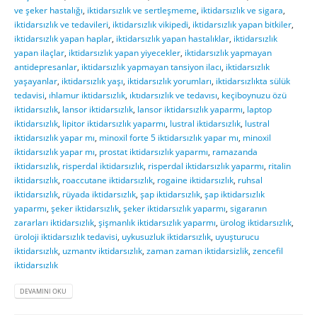
ve şeker hastalığı
,
iktidarsızlık ve sertleşmeme
,
iktidarsızlık ve sigara
,
iktidarsızlık ve tedavileri
,
iktidarsızlık vikipedi
,
iktidarsızlık yapan bitkiler
,
iktidarsızlık yapan haplar
,
iktidarsızlık yapan hastalıklar
,
iktidarsızlık
yapan ilaçlar
,
iktidarsızlık yapan yiyecekler
,
iktidarsızlık yapmayan
antidepresanlar
,
iktidarsızlık yapmayan tansiyon ilacı
,
iktidarsızlık
yaşayanlar
,
iktidarsızlık yaşı
,
iktidarsızlık yorumları
,
iktidarsızlıkta sülük
tedavisi
,
ıhlamur iktidarsızlık
,
ıktıdarsızlık ve tedavısı
,
keçiboynuzu özü
iktidarsızlık
,
lansor iktidarsızlık
,
lansor iktidarsızlık yaparmı
,
laptop
iktidarsızlık
,
lipitor iktidarsızlık yaparmı
,
lustral iktidarsızlık
,
lustral
iktidarsızlık yapar mı
,
minoxil forte 5 iktidarsızlık yapar mı
,
minoxil
iktidarsızlık yapar mı
,
prostat iktidarsızlık yaparmı
,
ramazanda
iktidarsızlık
,
risperdal iktidarsızlık
,
risperdal iktidarsızlık yaparmı
,
ritalin
iktidarsızlık
,
roaccutane iktidarsızlık
,
rogaine iktidarsızlık
,
ruhsal
iktidarsızlık
,
rüyada iktidarsızlık
,
şap iktidarsızlık
,
şap iktidarsızlık
yaparmı
,
şeker iktidarsızlık
,
şeker iktidarsızlık yaparmı
,
sigaranın
zararları iktidarsızlık
,
şişmanlık iktidarsızlık yaparmı
,
ürolog iktidarsızlık
,
üroloji iktidarsızlık tedavisi
,
uykusuzluk iktidarsızlık
,
uyuşturucu
iktidarsızlık
,
uzmantv iktidarsızlık
,
zaman zaman iktidarsizlik
,
zencefil
iktidarsızlık
DEVAMINI OKU