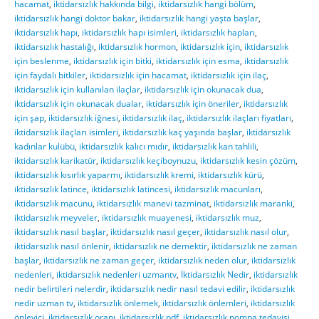
hacamat
,
iktidarsızlık hakkında bilgi
,
iktidarsızlık hangi bölüm
,
iktidarsızlık hangi doktor bakar
,
iktidarsızlık hangi yaşta başlar
,
iktidarsızlık hapı
,
iktidarsızlık hapı isimleri
,
iktidarsızlık hapları
,
iktidarsızlık hastalığı
,
iktidarsızlık hormon
,
iktidarsızlık için
,
iktidarsızlık
için beslenme
,
iktidarsızlık için bitki
,
iktidarsızlık için esma
,
iktidarsızlık
için faydalı bitkiler
,
iktidarsızlık için hacamat
,
iktidarsızlık için ilaç
,
iktidarsızlık için kullanılan ilaçlar
,
iktidarsızlık için okunacak dua
,
iktidarsızlık için okunacak dualar
,
iktidarsızlık için öneriler
,
iktidarsızlık
için şap
,
iktidarsızlık iğnesi
,
iktidarsızlık ilaç
,
iktidarsızlık ilaçları fiyatları
,
iktidarsızlık ilaçları isimleri
,
iktidarsızlık kaç yaşında başlar
,
iktidarsızlık
kadınlar kulübü
,
iktidarsızlık kalıcı mıdır
,
iktidarsızlık kan tahlili
,
iktidarsızlık karikatür
,
iktidarsızlık keçiboynuzu
,
iktidarsızlık kesin çözüm
,
iktidarsızlık kısırlık yaparmı
,
iktidarsızlık kremi
,
iktidarsızlık kürü
,
iktidarsızlık latince
,
iktidarsızlık latincesi
,
iktidarsızlık macunları
,
iktidarsızlık macunu
,
iktidarsızlık manevi tazminat
,
iktidarsızlık maranki
,
iktidarsızlık meyveler
,
iktidarsızlık muayenesi
,
iktidarsızlık muz
,
iktidarsızlık nasıl başlar
,
iktidarsızlık nasıl geçer
,
iktidarsızlık nasıl olur
,
iktidarsızlık nasıl önlenir
,
iktidarsızlık ne demektir
,
iktidarsızlık ne zaman
başlar
,
iktidarsızlık ne zaman geçer
,
iktidarsızlık neden olur
,
iktidarsızlık
nedenleri
,
iktidarsızlık nedenleri uzmantv
,
İktidarsızlık Nedir
,
iktidarsızlık
nedir belirtileri nelerdir
,
iktidarsızlık nedir nasıl tedavi edilir
,
iktidarsızlık
nedir uzman tv
,
iktidarsızlık önlemek
,
iktidarsızlık önlemleri
,
iktidarsızlık
önleyici
,
iktidarsızlık oranı
,
iktidarsızlık pdf
,
iktidarsızlık pompa tedavisi
,