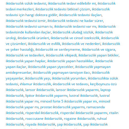
iktidarsızlık sülük tedavisi
,
iktidarsızlık tedavi edilebilir mi
,
iktidarsızlık
tedavi merkezleri
,
iktidarsızlık tedavisi bitkisel çözüm
,
iktidarsızlık
tedavisi için hangi doktora gidilir
,
iktidarsızlık tedavisi ilaçları
,
iktidarsızlık tedavisi izmir
,
iktidarsızlık tedavisi ne kadar sürer
,
iktidarsızlık tedavisi uzman tv
,
iktidarsızlık tedavisi var mı
,
iktidarsızlık
tedavisinde kullanılan ilaçlar
,
iktidarsızlık uludağ sözlük
,
iktidarsızlık
üroloji
,
iktidarsızlık ürünleri
,
iktidarsızlık ve cinsel isteksizlik
,
iktidarsızlık
ve çözümleri
,
iktidarsızlık ve evlilik
,
iktidarsızlık ve nedenleri
,
iktidarsızlık
ve şeker hastalığı
,
iktidarsızlık ve sertleşmeme
,
iktidarsızlık ve sigara
,
iktidarsızlık ve tedavileri
,
iktidarsızlık vikipedi
,
iktidarsızlık yapan bitkiler
,
iktidarsızlık yapan haplar
,
iktidarsızlık yapan hastalıklar
,
iktidarsızlık
yapan ilaçlar
,
iktidarsızlık yapan yiyecekler
,
iktidarsızlık yapmayan
antidepresanlar
,
iktidarsızlık yapmayan tansiyon ilacı
,
iktidarsızlık
yaşayanlar
,
iktidarsızlık yaşı
,
iktidarsızlık yorumları
,
iktidarsızlıkta sülük
tedavisi
,
ıhlamur iktidarsızlık
,
ıktıdarsızlık ve tedavısı
,
keçiboynuzu özü
iktidarsızlık
,
lansor iktidarsızlık
,
lansor iktidarsızlık yaparmı
,
laptop
iktidarsızlık
,
lipitor iktidarsızlık yaparmı
,
lustral iktidarsızlık
,
lustral
iktidarsızlık yapar mı
,
minoxil forte 5 iktidarsızlık yapar mı
,
minoxil
iktidarsızlık yapar mı
,
prostat iktidarsızlık yaparmı
,
ramazanda
iktidarsızlık
,
risperdal iktidarsızlık
,
risperdal iktidarsızlık yaparmı
,
ritalin
iktidarsızlık
,
roaccutane iktidarsızlık
,
rogaine iktidarsızlık
,
ruhsal
iktidarsızlık
,
rüyada iktidarsızlık
,
şap iktidarsızlık
,
şap iktidarsızlık