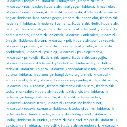
iktidarsızlık meyveler
,
iktidarsızlık muayenesi
,
iktidarsızlık muz
,
iktidarsızlık nasıl başlar
,
iktidarsızlık nasıl geçer
,
iktidarsızlık nasıl olur
,
iktidarsızlık nasıl önlenir
,
iktidarsızlık ne demektir
,
iktidarsızlık ne zaman
başlar
,
iktidarsızlık ne zaman geçer
,
iktidarsızlık neden olur
,
iktidarsızlık
nedenleri
,
iktidarsızlık nedenleri uzmantv
,
İktidarsızlık Nedir
,
iktidarsızlık
nedir belirtileri nelerdir
,
iktidarsızlık nedir nasıl tedavi edilir
,
iktidarsızlık
nedir uzman tv
,
iktidarsızlık önlemek
,
iktidarsızlık önlemleri
,
iktidarsızlık
önleyici
,
iktidarsızlık oranı
,
iktidarsızlık pdf
,
iktidarsızlık pompa tedavisi
,
iktidarsızlık problemi
,
iktidarsızlık problemi nasıl çözülür
,
iktidarsızlık
problemleri
,
iktidarsızlık psikoloji
,
iktidarsızlık psikolojik tedavi
,
iktidarsızlık psikolojisi
,
iktidarsızlık raporu
,
iktidarsızlık saraçoğlu
,
iktidarsızlık sebebi
,
iktidarsızlık şifalı bitkiler
,
iktidarsızlık şifalı bitkiler
tedavisi
,
iktidarsızlık sigara
,
iktidarsızlık sonradan olur mu
,
iktidarsızlık
sorunu
,
iktidarsızlık sorunu için hangi doktora gidilmeli
,
iktidarsızlık
sorunu nasıl giderilir
,
iktidarsızlık sorunu yaşayanlar
,
iktidarsızlık sözlük
,
iktidarsızlık sülük tedavisi
,
iktidarsızlık tedavi edilebilir mi
,
iktidarsızlık
tedavi merkezleri
,
iktidarsızlık tedavisi bitkisel çözüm
,
iktidarsızlık
tedavisi için hangi doktora gidilir
,
iktidarsızlık tedavisi ilaçları
,
iktidarsızlık tedavisi izmir
,
iktidarsızlık tedavisi ne kadar sürer
,
iktidarsızlık tedavisi uzman tv
,
iktidarsızlık tedavisi var mı
,
iktidarsızlık
tedavisinde kullanılan ilaçlar
,
iktidarsızlık uludağ sözlük
,
iktidarsızlık
üroloji
,
iktidarsızlık ürünleri
,
iktidarsızlık ve cinsel isteksizlik
,
iktidarsızlık
ve çözümleri
,
iktidarsızlık ve evlilik
,
iktidarsızlık ve nedenleri
,
iktidarsızlık