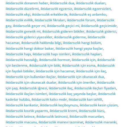
iktidarsızlık donanım haber
,
iktidarsızlık dua
,
iktidarsızlık duaları
,
iktidarsızlık düzelirmi
,
iktidarsızlık egzersiz
,
iktidarsızlık egzersizleri
,
iktidarsızlık ekşi
,
iktidarsızlık erkeklerde
,
iktidarsızlık eş anlamlısı
,
iktidarsızlık evlilik
,
iktidarsızlık fıkraları
,
iktidarsızlık forum
,
iktidarsızlık
gay
,
iktidarsızlık geçer mi
,
iktidarsızlık geçici mi
,
iktidarsızlık geçicimidir
,
iktidarsızlık genetik mi
,
iktidarsızlık gideren bitkiler
,
iktidarsızlık giderici
,
iktidarsızlık giderici yiyecekler
,
iktidarsızlık giderme
,
iktidarsızlık
hacamat
,
iktidarsızlık hakkında bilgi
,
iktidarsızlık hangi bölüm
,
iktidarsızlık hangi doktor bakar
,
iktidarsızlık hangi yaşta başlar
,
iktidarsızlık hapı
,
iktidarsızlık hapı isimleri
,
iktidarsızlık hapları
,
iktidarsızlık hastalığı
,
iktidarsızlık hormon
,
iktidarsızlık için
,
iktidarsızlık
için beslenme
,
iktidarsızlık için bitki
,
iktidarsızlık için esma
,
iktidarsızlık
için faydalı bitkiler
,
iktidarsızlık için hacamat
,
iktidarsızlık için ilaç
,
iktidarsızlık için kullanılan ilaçlar
,
iktidarsızlık için okunacak dua
,
iktidarsızlık için okunacak dualar
,
iktidarsızlık için öneriler
,
iktidarsızlık
için şap
,
iktidarsızlık iğnesi
,
iktidarsızlık ilaç
,
iktidarsızlık ilaçları fiyatları
,
iktidarsızlık ilaçları isimleri
,
iktidarsızlık kaç yaşında başlar
,
iktidarsızlık
kadınlar kulübü
,
iktidarsızlık kalıcı mıdır
,
iktidarsızlık kan tahlili
,
iktidarsızlık karikatür
,
iktidarsızlık keçiboynuzu
,
iktidarsızlık kesin çözüm
,
iktidarsızlık kısırlık yaparmı
,
iktidarsızlık kremi
,
iktidarsızlık kürü
,
iktidarsızlık latince
,
iktidarsızlık latincesi
,
iktidarsızlık macunları
,
iktidarsızlık macunu
,
iktidarsızlık manevi tazminat
,
iktidarsızlık maranki
,