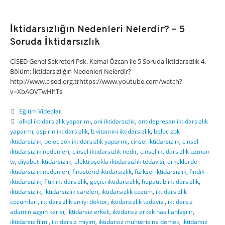
İktidarsızlığın Nedenleri Nelerdir? – 5
Soruda İktidarsızlık
CİSED Genel Sekreteri Psk. Kemal Özcan ile 5 Soruda İktidarsızlık 4.
Bölüm: İktidarsızlığın Nedenleri Nelerdir?
http://www.cised.org.trhttps://www.youtube.com/watch?
v=XbAOVTwHhTs
Eğitim Videoları
alkol iktidarsızlık yapar mı
,
ani iktidarsızlık
,
antidepresan iktidarsızlık
yaparmı
,
aspirin iktidarsızlık
,
b vitamini iktidarsızlık
,
beloc zok
iktidarsızlık
,
beloc zok iktidarsızlık yaparmı
,
cinsel iktidarsızlık
,
cinsel
iktidarsızlık nedenleri
,
cinsel iktidarsızlık nedir
,
cinsel iktidarsızlık uzman
tv
,
diyabet iktidarsızlık
,
elektroşokla iktidarsızlık tedavisi
,
erkeklerde
iktidarsızlık nedenleri
,
finasterid iktidarsızlık
,
fiziksel iktidarsızlık
,
fındık
iktidarsızlık
,
fıtık iktidarsızlık
,
geçici iktidarsızlık
,
hepatit b iktidarsızlık
,
iktidarsizlik
,
iktidarsizlik careleri
,
iktidarsizlik cozum
,
iktidarsizlik
cozumleri
,
iktidarsizlik en iyi doktor
,
iktidarsizlik tedavisi
,
iktidarsız
adamın azgın karısı
,
iktidarsız erkek
,
iktidarsız erkek nasıl anlaşılır
,
iktidarsız filmi
,
iktidarsız mıyım
,
iktidarsız muhteris ne demek
,
iktidarsız