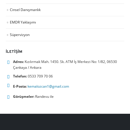
Cinsel Danışmanlık
EMDR Yaklaşımı
Süpervizyon
İLETIŞIM
Adres:
Kızılırmak Mah. 1450. Sk. ATM İş Merkezi No: 1/82, 06530
Çankaya / Ankara
Telefon:
0533 709 70 06
E-Posta:
kemalozcan1@gmail.com
Görüşmeler:
Randevu ile