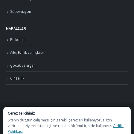
Süpervizyon
MAKALELER
Psikoloji
Aile, Evlilik ve İlişkiler
Çocuk ve Ergen
Cinsellik
Çerez tercihiniz
©
2026
Uzm. Psk. Kemal Özcan. Tüm hakları saklıdır. ·
Gizlilik Politikası ve KVKK
Sitenin düzgün çalışması için gerekli çerezleri kullanıyoruz. İzin
verirseniz ziyaret istatistiği ve reklam ölçümü için de kullanırız.
Gizlilik
·
S.S.S.
Politikası
.