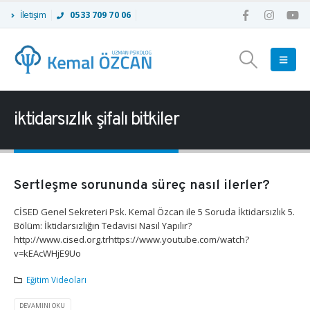
İletişim
0533 709 70 06
iktidarsızlık şifalı bitkiler
Sertleşme sorununda süreç nasıl ilerler?
CİSED Genel Sekreteri Psk. Kemal Özcan ile 5 Soruda İktidarsızlık 5.
Bölüm: İktidarsızlığın Tedavisi Nasıl Yapılır?
http://www.cised.org.trhttps://www.youtube.com/watch?
v=kEAcWHjE9Uo
Eğitim Videoları
DEVAMINI OKU