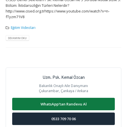
Bölüm: İktidarsızlığın Türleri Nelerdir?
http://www.cised.org.trhttps://www.youtube.com/watch?v=n-
fTyzm71V8
Eğitim Videoları
DEVAMINI OKU
Uzm. Psk. Kemal Özcan
Bakanlık Onaylı Aile Danışmanı
Çukurambar, Çankaya / Ankara
WhatsApp'tan Randevu Al
0533 709 70 06