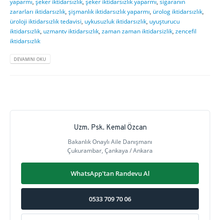
yaparmı
,
şeker iktidarsızlık
,
şeker iktidarsızlık yaparmı
,
sigaranın
zararları iktidarsızlık
,
şişmanlık iktidarsızlık yaparmı
,
ürolog iktidarsızlık
,
üroloji iktidarsızlık tedavisi
,
uykusuzluk iktidarsızlık
,
uyuşturucu
iktidarsızlık
,
uzmantv iktidarsızlık
,
zaman zaman iktidarsizlik
,
zencefil
iktidarsızlık
DEVAMINI OKU
Uzm. Psk. Kemal Özcan
Bakanlık Onaylı Aile Danışmanı
Çukurambar, Çankaya / Ankara
WhatsApp'tan Randevu Al
0533 709 70 06