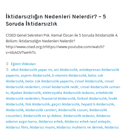
İktidarsızlığın Nedenleri Nelerdir? – 5
Soruda İktidarsızlık
CİSED Genel Sekreteri Psk. Kemal Özcan ile 5 Soruda İktidarsızlık 4.
Bölüm: İktidarsızlığın Nedenleri Nelerdir?
http://www.cised.org.trhttps://www.youtube.com/watch?
v=XbAOVTwHhTs
Eğitim Videoları
alkol iktidarsızlık yapar mı
,
ani iktidarsızlık
,
antidepresan iktidarsızlık
yaparmı
,
aspirin iktidarsızlık
,
b vitamini iktidarsızlık
,
beloc zok
iktidarsızlık
,
beloc zok iktidarsızlık yaparmı
,
cinsel iktidarsızlık
,
cinsel
iktidarsızlık nedenleri
,
cinsel iktidarsızlık nedir
,
cinsel iktidarsızlık uzman
tv
,
diyabet iktidarsızlık
,
elektroşokla iktidarsızlık tedavisi
,
erkeklerde
iktidarsızlık nedenleri
,
finasterid iktidarsızlık
,
fiziksel iktidarsızlık
,
fındık
iktidarsızlık
,
fıtık iktidarsızlık
,
geçici iktidarsızlık
,
hepatit b iktidarsızlık
,
iktidarsizlik
,
iktidarsizlik careleri
,
iktidarsizlik cozum
,
iktidarsizlik
cozumleri
,
iktidarsizlik en iyi doktor
,
iktidarsizlik tedavisi
,
iktidarsız
adamın azgın karısı
,
iktidarsız erkek
,
iktidarsız erkek nasıl anlaşılır
,
iktidarsız filmi
,
iktidarsız mıyım
,
iktidarsız muhteris ne demek
,
iktidarsız