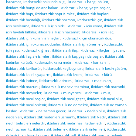
hacamat
,
iktidarsızlık hakkında bilgi
,
iktidarsızlık hangi bölüm
,
iktidarsızlık hangi doktor bakar
,
iktidarsızlık hangi yaşta başlar
,
iktidarsızlık hapı
,
iktidarsızlık hapı isimleri
,
iktidarsızlık hapları
,
iktidarsızlık hastalığı
,
iktidarsızlık hormon
,
iktidarsızlık için
,
iktidarsızlık
için beslenme
,
iktidarsızlık için bitki
,
iktidarsızlık için esma
,
iktidarsızlık
için faydalı bitkiler
,
iktidarsızlık için hacamat
,
iktidarsızlık için ilaç
,
iktidarsızlık için kullanılan ilaçlar
,
iktidarsızlık için okunacak dua
,
iktidarsızlık için okunacak dualar
,
iktidarsızlık için öneriler
,
iktidarsızlık
için şap
,
iktidarsızlık iğnesi
,
iktidarsızlık ilaç
,
iktidarsızlık ilaçları fiyatları
,
iktidarsızlık ilaçları isimleri
,
iktidarsızlık kaç yaşında başlar
,
iktidarsızlık
kadınlar kulübü
,
iktidarsızlık kalıcı mıdır
,
iktidarsızlık kan tahlili
,
iktidarsızlık karikatür
,
iktidarsızlık keçiboynuzu
,
iktidarsızlık kesin çözüm
,
iktidarsızlık kısırlık yaparmı
,
iktidarsızlık kremi
,
iktidarsızlık kürü
,
iktidarsızlık latince
,
iktidarsızlık latincesi
,
iktidarsızlık macunları
,
iktidarsızlık macunu
,
iktidarsızlık manevi tazminat
,
iktidarsızlık maranki
,
iktidarsızlık meyveler
,
iktidarsızlık muayenesi
,
iktidarsızlık muz
,
iktidarsızlık nasıl başlar
,
iktidarsızlık nasıl geçer
,
iktidarsızlık nasıl olur
,
iktidarsızlık nasıl önlenir
,
iktidarsızlık ne demektir
,
iktidarsızlık ne zaman
başlar
,
iktidarsızlık ne zaman geçer
,
iktidarsızlık neden olur
,
iktidarsızlık
nedenleri
,
iktidarsızlık nedenleri uzmantv
,
İktidarsızlık Nedir
,
iktidarsızlık
nedir belirtileri nelerdir
,
iktidarsızlık nedir nasıl tedavi edilir
,
iktidarsızlık
nedir uzman tv
,
iktidarsızlık önlemek
,
iktidarsızlık önlemleri
,
iktidarsızlık
önleyici
,
iktidarsızlık oranı
,
iktidarsızlık pdf
,
iktidarsızlık pompa tedavisi
,