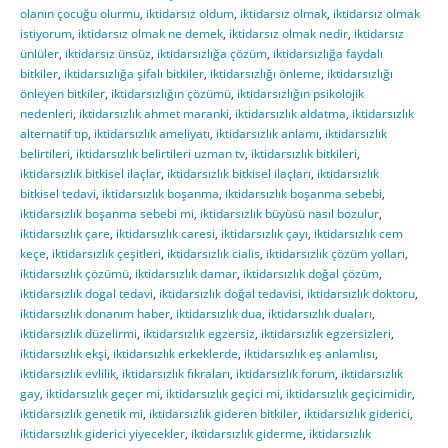
olanın çocuğu olurmu
,
iktidarsız oldum
,
iktidarsız olmak
,
iktidarsız olmak
istiyorum
,
iktidarsız olmak ne demek
,
iktidarsız olmak nedir
,
iktidarsız
ünlüler
,
iktidarsız ünsüz
,
iktidarsızlığa çözüm
,
iktidarsızlığa faydalı
bitkiler
,
iktidarsızlığa şifalı bitkiler
,
iktidarsızlığı önleme
,
iktidarsızlığı
önleyen bitkiler
,
iktidarsızlığın çözümü
,
iktidarsızlığın psikolojik
nedenleri
,
iktidarsızlık ahmet maranki
,
iktidarsızlık aldatma
,
iktidarsızlık
alternatif tıp
,
iktidarsızlık ameliyatı
,
iktidarsızlık anlamı
,
iktidarsızlık
belirtileri
,
iktidarsızlık belirtileri uzman tv
,
iktidarsızlık bitkileri
,
iktidarsızlık bitkisel ilaçlar
,
iktidarsızlık bitkisel ilaçları
,
iktidarsızlık
bitkisel tedavi
,
iktidarsızlık boşanma
,
iktidarsızlık boşanma sebebi
,
iktidarsızlık boşanma sebebi mi
,
iktidarsızlık büyüsü nasıl bozulur
,
iktidarsızlık çare
,
iktidarsızlık caresi
,
iktidarsızlık çayı
,
iktidarsızlık cem
keçe
,
iktidarsızlık çeşitleri
,
iktidarsızlık cialis
,
iktidarsızlık çözüm yolları
,
iktidarsızlık çözümü
,
iktidarsızlık damar
,
iktidarsızlık doğal çözüm
,
iktidarsızlık dogal tedavi
,
iktidarsızlık doğal tedavisi
,
iktidarsızlık doktoru
,
iktidarsızlık donanım haber
,
iktidarsızlık dua
,
iktidarsızlık duaları
,
iktidarsızlık düzelirmi
,
iktidarsızlık egzersiz
,
iktidarsızlık egzersizleri
,
iktidarsızlık ekşi
,
iktidarsızlık erkeklerde
,
iktidarsızlık eş anlamlısı
,
iktidarsızlık evlilik
,
iktidarsızlık fıkraları
,
iktidarsızlık forum
,
iktidarsızlık
gay
,
iktidarsızlık geçer mi
,
iktidarsızlık geçici mi
,
iktidarsızlık geçicimidir
,
iktidarsızlık genetik mi
,
iktidarsızlık gideren bitkiler
,
iktidarsızlık giderici
,
iktidarsızlık giderici yiyecekler
,
iktidarsızlık giderme
,
iktidarsızlık