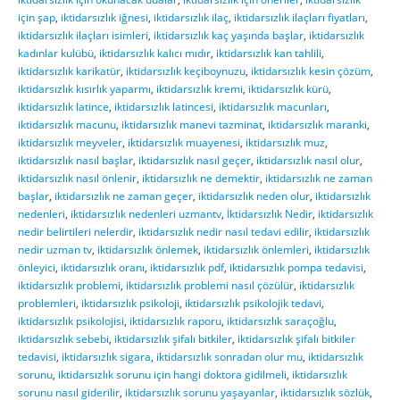
için şap
,
iktidarsızlık iğnesi
,
iktidarsızlık ilaç
,
iktidarsızlık ilaçları fiyatları
,
iktidarsızlık ilaçları isimleri
,
iktidarsızlık kaç yaşında başlar
,
iktidarsızlık
kadınlar kulübü
,
iktidarsızlık kalıcı mıdır
,
iktidarsızlık kan tahlili
,
iktidarsızlık karikatür
,
iktidarsızlık keçiboynuzu
,
iktidarsızlık kesin çözüm
,
iktidarsızlık kısırlık yaparmı
,
iktidarsızlık kremi
,
iktidarsızlık kürü
,
iktidarsızlık latince
,
iktidarsızlık latincesi
,
iktidarsızlık macunları
,
iktidarsızlık macunu
,
iktidarsızlık manevi tazminat
,
iktidarsızlık maranki
,
iktidarsızlık meyveler
,
iktidarsızlık muayenesi
,
iktidarsızlık muz
,
iktidarsızlık nasıl başlar
,
iktidarsızlık nasıl geçer
,
iktidarsızlık nasıl olur
,
iktidarsızlık nasıl önlenir
,
iktidarsızlık ne demektir
,
iktidarsızlık ne zaman
başlar
,
iktidarsızlık ne zaman geçer
,
iktidarsızlık neden olur
,
iktidarsızlık
nedenleri
,
iktidarsızlık nedenleri uzmantv
,
İktidarsızlık Nedir
,
iktidarsızlık
nedir belirtileri nelerdir
,
iktidarsızlık nedir nasıl tedavi edilir
,
iktidarsızlık
nedir uzman tv
,
iktidarsızlık önlemek
,
iktidarsızlık önlemleri
,
iktidarsızlık
önleyici
,
iktidarsızlık oranı
,
iktidarsızlık pdf
,
iktidarsızlık pompa tedavisi
,
iktidarsızlık problemi
,
iktidarsızlık problemi nasıl çözülür
,
iktidarsızlık
problemleri
,
iktidarsızlık psikoloji
,
iktidarsızlık psikolojik tedavi
,
iktidarsızlık psikolojisi
,
iktidarsızlık raporu
,
iktidarsızlık saraçoğlu
,
iktidarsızlık sebebi
,
iktidarsızlık şifalı bitkiler
,
iktidarsızlık şifalı bitkiler
tedavisi
,
iktidarsızlık sigara
,
iktidarsızlık sonradan olur mu
,
iktidarsızlık
sorunu
,
iktidarsızlık sorunu için hangi doktora gidilmeli
,
iktidarsızlık
sorunu nasıl giderilir
,
iktidarsızlık sorunu yaşayanlar
,
iktidarsızlık sözlük
,