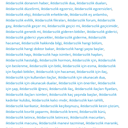
iktidarsızlık donanım haber
,
iktidarsızlık dua
,
iktidarsızlık duaları
,
iktidarsızlık düzelirmi
,
iktidarsızlık egzersiz
,
iktidarsızlık egzersizleri
,
iktidarsızlık ekşi
,
iktidarsızlık erkeklerde
,
iktidarsızlık eş anlamlısı
,
iktidarsızlık evlilik
,
iktidarsızlık fıkraları
,
iktidarsızlık forum
,
iktidarsızlık
gay
,
iktidarsızlık geçer mi
,
iktidarsızlık geçici mi
,
iktidarsızlık geçicimidir
,
iktidarsızlık genetik mi
,
iktidarsızlık gideren bitkiler
,
iktidarsızlık giderici
,
iktidarsızlık giderici yiyecekler
,
iktidarsızlık giderme
,
iktidarsızlık
hacamat
,
iktidarsızlık hakkında bilgi
,
iktidarsızlık hangi bölüm
,
iktidarsızlık hangi doktor bakar
,
iktidarsızlık hangi yaşta başlar
,
iktidarsızlık hapı
,
iktidarsızlık hapı isimleri
,
iktidarsızlık hapları
,
iktidarsızlık hastalığı
,
iktidarsızlık hormon
,
iktidarsızlık için
,
iktidarsızlık
için beslenme
,
iktidarsızlık için bitki
,
iktidarsızlık için esma
,
iktidarsızlık
için faydalı bitkiler
,
iktidarsızlık için hacamat
,
iktidarsızlık için ilaç
,
iktidarsızlık için kullanılan ilaçlar
,
iktidarsızlık için okunacak dua
,
iktidarsızlık için okunacak dualar
,
iktidarsızlık için öneriler
,
iktidarsızlık
için şap
,
iktidarsızlık iğnesi
,
iktidarsızlık ilaç
,
iktidarsızlık ilaçları fiyatları
,
iktidarsızlık ilaçları isimleri
,
iktidarsızlık kaç yaşında başlar
,
iktidarsızlık
kadınlar kulübü
,
iktidarsızlık kalıcı mıdır
,
iktidarsızlık kan tahlili
,
iktidarsızlık karikatür
,
iktidarsızlık keçiboynuzu
,
iktidarsızlık kesin çözüm
,
iktidarsızlık kısırlık yaparmı
,
iktidarsızlık kremi
,
iktidarsızlık kürü
,
iktidarsızlık latince
,
iktidarsızlık latincesi
,
iktidarsızlık macunları
,
iktidarsızlık macunu
,
iktidarsızlık manevi tazminat
,
iktidarsızlık maranki
,