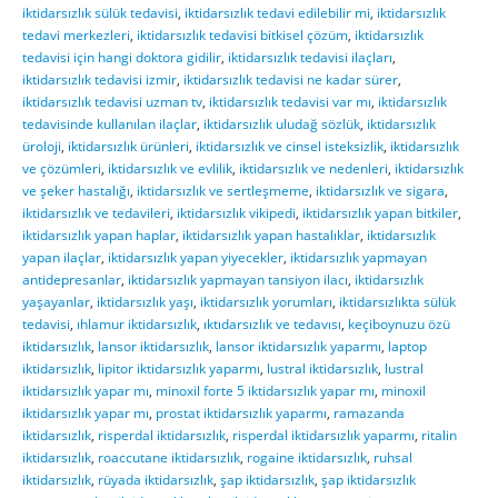
iktidarsızlık sülük tedavisi
,
iktidarsızlık tedavi edilebilir mi
,
iktidarsızlık
tedavi merkezleri
,
iktidarsızlık tedavisi bitkisel çözüm
,
iktidarsızlık
tedavisi için hangi doktora gidilir
,
iktidarsızlık tedavisi ilaçları
,
iktidarsızlık tedavisi izmir
,
iktidarsızlık tedavisi ne kadar sürer
,
iktidarsızlık tedavisi uzman tv
,
iktidarsızlık tedavisi var mı
,
iktidarsızlık
tedavisinde kullanılan ilaçlar
,
iktidarsızlık uludağ sözlük
,
iktidarsızlık
üroloji
,
iktidarsızlık ürünleri
,
iktidarsızlık ve cinsel isteksizlik
,
iktidarsızlık
ve çözümleri
,
iktidarsızlık ve evlilik
,
iktidarsızlık ve nedenleri
,
iktidarsızlık
ve şeker hastalığı
,
iktidarsızlık ve sertleşmeme
,
iktidarsızlık ve sigara
,
iktidarsızlık ve tedavileri
,
iktidarsızlık vikipedi
,
iktidarsızlık yapan bitkiler
,
iktidarsızlık yapan haplar
,
iktidarsızlık yapan hastalıklar
,
iktidarsızlık
yapan ilaçlar
,
iktidarsızlık yapan yiyecekler
,
iktidarsızlık yapmayan
antidepresanlar
,
iktidarsızlık yapmayan tansiyon ilacı
,
iktidarsızlık
yaşayanlar
,
iktidarsızlık yaşı
,
iktidarsızlık yorumları
,
iktidarsızlıkta sülük
tedavisi
,
ıhlamur iktidarsızlık
,
ıktıdarsızlık ve tedavısı
,
keçiboynuzu özü
iktidarsızlık
,
lansor iktidarsızlık
,
lansor iktidarsızlık yaparmı
,
laptop
iktidarsızlık
,
lipitor iktidarsızlık yaparmı
,
lustral iktidarsızlık
,
lustral
iktidarsızlık yapar mı
,
minoxil forte 5 iktidarsızlık yapar mı
,
minoxil
iktidarsızlık yapar mı
,
prostat iktidarsızlık yaparmı
,
ramazanda
iktidarsızlık
,
risperdal iktidarsızlık
,
risperdal iktidarsızlık yaparmı
,
ritalin
iktidarsızlık
,
roaccutane iktidarsızlık
,
rogaine iktidarsızlık
,
ruhsal
iktidarsızlık
,
rüyada iktidarsızlık
,
şap iktidarsızlık
,
şap iktidarsızlık