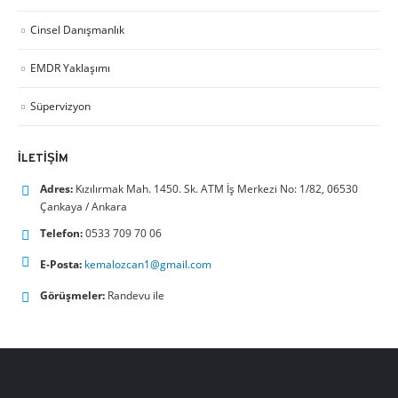
Cinsel Danışmanlık
EMDR Yaklaşımı
Süpervizyon
İLETIŞIM
Adres:
Kızılırmak Mah. 1450. Sk. ATM İş Merkezi No: 1/82, 06530
Çankaya / Ankara
Telefon:
0533 709 70 06
E-Posta:
kemalozcan1@gmail.com
Görüşmeler:
Randevu ile