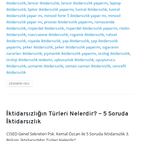
iktidarsızlık
,
lansor iktidarsızlık
,
lansor iktidarsızlık yaparmı
,
laptop
iktidarsızlık
,
lipitor iktidarsızlık yaparmı
,
lustral iktidarsızlık
,
lustral
iktidarsızlık yapar mı
,
minoxil forte 5 iktidarsızlık yapar mı
,
minoxil
iktidarsızlık yapar mı
,
prostat iktidarsızlık yaparmı
,
ramazanda
iktidarsızlık
,
risperdal iktidarsızlık
,
risperdal iktidarsızlık yaparmı
,
ritalin
iktidarsızlık
,
roaccutane iktidarsızlık
,
rogaine iktidarsızlık
,
ruhsal
iktidarsızlık
,
rüyada iktidarsızlık
,
şap iktidarsızlık
,
şap iktidarsızlık
yaparmı
,
şeker iktidarsızlık
,
şeker iktidarsızlık yaparmı
,
sigaranın
zararları iktidarsızlık
,
şişmanlık iktidarsızlık yaparmı
,
ürolog iktidarsızlık
,
üroloji iktidarsızlık tedavisi
,
uykusuzluk iktidarsızlık
,
uyuşturucu
iktidarsızlık
,
uzmantv iktidarsızlık
,
zaman zaman iktidarsizlik
,
zencefil
iktidarsızlık
DEVAMINI OKU
İktidarsızlığın Türleri Nelerdir? – 5 Soruda
İktidarsızlık
CİSED Genel Sekreteri Psk. Kemal Özcan ile 5 Soruda İktidarsızlık 3.
Bölüm: İktidarsızlığın Türleri Nelerdir?