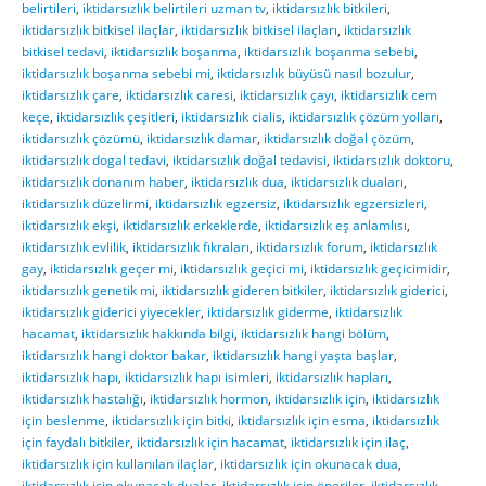
belirtileri
,
iktidarsızlık belirtileri uzman tv
,
iktidarsızlık bitkileri
,
iktidarsızlık bitkisel ilaçlar
,
iktidarsızlık bitkisel ilaçları
,
iktidarsızlık
bitkisel tedavi
,
iktidarsızlık boşanma
,
iktidarsızlık boşanma sebebi
,
iktidarsızlık boşanma sebebi mi
,
iktidarsızlık büyüsü nasıl bozulur
,
iktidarsızlık çare
,
iktidarsızlık caresi
,
iktidarsızlık çayı
,
iktidarsızlık cem
keçe
,
iktidarsızlık çeşitleri
,
iktidarsızlık cialis
,
iktidarsızlık çözüm yolları
,
iktidarsızlık çözümü
,
iktidarsızlık damar
,
iktidarsızlık doğal çözüm
,
iktidarsızlık dogal tedavi
,
iktidarsızlık doğal tedavisi
,
iktidarsızlık doktoru
,
iktidarsızlık donanım haber
,
iktidarsızlık dua
,
iktidarsızlık duaları
,
iktidarsızlık düzelirmi
,
iktidarsızlık egzersiz
,
iktidarsızlık egzersizleri
,
iktidarsızlık ekşi
,
iktidarsızlık erkeklerde
,
iktidarsızlık eş anlamlısı
,
iktidarsızlık evlilik
,
iktidarsızlık fıkraları
,
iktidarsızlık forum
,
iktidarsızlık
gay
,
iktidarsızlık geçer mi
,
iktidarsızlık geçici mi
,
iktidarsızlık geçicimidir
,
iktidarsızlık genetik mi
,
iktidarsızlık gideren bitkiler
,
iktidarsızlık giderici
,
iktidarsızlık giderici yiyecekler
,
iktidarsızlık giderme
,
iktidarsızlık
hacamat
,
iktidarsızlık hakkında bilgi
,
iktidarsızlık hangi bölüm
,
iktidarsızlık hangi doktor bakar
,
iktidarsızlık hangi yaşta başlar
,
iktidarsızlık hapı
,
iktidarsızlık hapı isimleri
,
iktidarsızlık hapları
,
iktidarsızlık hastalığı
,
iktidarsızlık hormon
,
iktidarsızlık için
,
iktidarsızlık
için beslenme
,
iktidarsızlık için bitki
,
iktidarsızlık için esma
,
iktidarsızlık
için faydalı bitkiler
,
iktidarsızlık için hacamat
,
iktidarsızlık için ilaç
,
iktidarsızlık için kullanılan ilaçlar
,
iktidarsızlık için okunacak dua
,
iktidarsızlık için okunacak dualar
,
iktidarsızlık için öneriler
,
iktidarsızlık