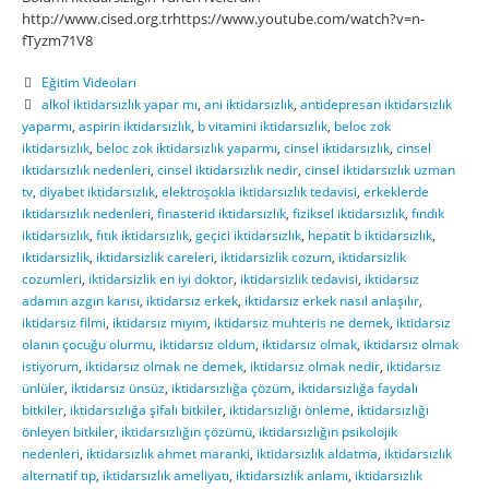
http://www.cised.org.trhttps://www.youtube.com/watch?v=n-
fTyzm71V8
Eğitim Videoları
alkol iktidarsızlık yapar mı
,
ani iktidarsızlık
,
antidepresan iktidarsızlık
yaparmı
,
aspirin iktidarsızlık
,
b vitamini iktidarsızlık
,
beloc zok
iktidarsızlık
,
beloc zok iktidarsızlık yaparmı
,
cinsel iktidarsızlık
,
cinsel
iktidarsızlık nedenleri
,
cinsel iktidarsızlık nedir
,
cinsel iktidarsızlık uzman
tv
,
diyabet iktidarsızlık
,
elektroşokla iktidarsızlık tedavisi
,
erkeklerde
iktidarsızlık nedenleri
,
finasterid iktidarsızlık
,
fiziksel iktidarsızlık
,
fındık
iktidarsızlık
,
fıtık iktidarsızlık
,
geçici iktidarsızlık
,
hepatit b iktidarsızlık
,
iktidarsizlik
,
iktidarsizlik careleri
,
iktidarsizlik cozum
,
iktidarsizlik
cozumleri
,
iktidarsizlik en iyi doktor
,
iktidarsizlik tedavisi
,
iktidarsız
adamın azgın karısı
,
iktidarsız erkek
,
iktidarsız erkek nasıl anlaşılır
,
iktidarsız filmi
,
iktidarsız mıyım
,
iktidarsız muhteris ne demek
,
iktidarsız
olanın çocuğu olurmu
,
iktidarsız oldum
,
iktidarsız olmak
,
iktidarsız olmak
istiyorum
,
iktidarsız olmak ne demek
,
iktidarsız olmak nedir
,
iktidarsız
ünlüler
,
iktidarsız ünsüz
,
iktidarsızlığa çözüm
,
iktidarsızlığa faydalı
bitkiler
,
iktidarsızlığa şifalı bitkiler
,
iktidarsızlığı önleme
,
iktidarsızlığı
önleyen bitkiler
,
iktidarsızlığın çözümü
,
iktidarsızlığın psikolojik
nedenleri
,
iktidarsızlık ahmet maranki
,
iktidarsızlık aldatma
,
iktidarsızlık
alternatif tıp
,
iktidarsızlık ameliyatı
,
iktidarsızlık anlamı
,
iktidarsızlık