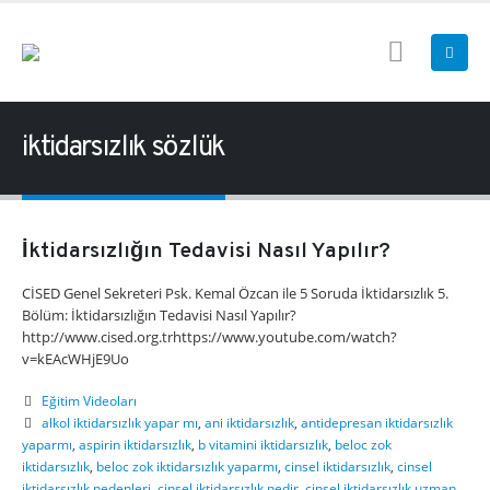
iktidarsızlık sözlük
İktidarsızlığın Tedavisi Nasıl Yapılır?
CİSED Genel Sekreteri Psk. Kemal Özcan ile 5 Soruda İktidarsızlık 5.
Bölüm: İktidarsızlığın Tedavisi Nasıl Yapılır?
http://www.cised.org.trhttps://www.youtube.com/watch?
v=kEAcWHjE9Uo
Eğitim Videoları
alkol iktidarsızlık yapar mı
,
ani iktidarsızlık
,
antidepresan iktidarsızlık
yaparmı
,
aspirin iktidarsızlık
,
b vitamini iktidarsızlık
,
beloc zok
iktidarsızlık
,
beloc zok iktidarsızlık yaparmı
,
cinsel iktidarsızlık
,
cinsel
iktidarsızlık nedenleri
,
cinsel iktidarsızlık nedir
,
cinsel iktidarsızlık uzman