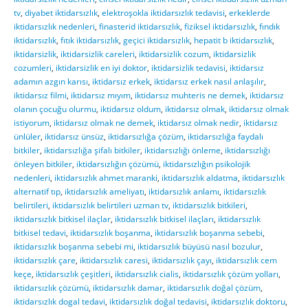
tv
,
diyabet iktidarsızlık
,
elektroşokla iktidarsızlık tedavisi
,
erkeklerde
iktidarsızlık nedenleri
,
finasterid iktidarsızlık
,
fiziksel iktidarsızlık
,
fındık
iktidarsızlık
,
fıtık iktidarsızlık
,
geçici iktidarsızlık
,
hepatit b iktidarsızlık
,
iktidarsizlik
,
iktidarsizlik careleri
,
iktidarsizlik cozum
,
iktidarsizlik
cozumleri
,
iktidarsizlik en iyi doktor
,
iktidarsizlik tedavisi
,
iktidarsız
adamın azgın karısı
,
iktidarsız erkek
,
iktidarsız erkek nasıl anlaşılır
,
iktidarsız filmi
,
iktidarsız mıyım
,
iktidarsız muhteris ne demek
,
iktidarsız
olanın çocuğu olurmu
,
iktidarsız oldum
,
iktidarsız olmak
,
iktidarsız olmak
istiyorum
,
iktidarsız olmak ne demek
,
iktidarsız olmak nedir
,
iktidarsız
ünlüler
,
iktidarsız ünsüz
,
iktidarsızlığa çözüm
,
iktidarsızlığa faydalı
bitkiler
,
iktidarsızlığa şifalı bitkiler
,
iktidarsızlığı önleme
,
iktidarsızlığı
önleyen bitkiler
,
iktidarsızlığın çözümü
,
iktidarsızlığın psikolojik
nedenleri
,
iktidarsızlık ahmet maranki
,
iktidarsızlık aldatma
,
iktidarsızlık
alternatif tıp
,
iktidarsızlık ameliyatı
,
iktidarsızlık anlamı
,
iktidarsızlık
belirtileri
,
iktidarsızlık belirtileri uzman tv
,
iktidarsızlık bitkileri
,
iktidarsızlık bitkisel ilaçlar
,
iktidarsızlık bitkisel ilaçları
,
iktidarsızlık
bitkisel tedavi
,
iktidarsızlık boşanma
,
iktidarsızlık boşanma sebebi
,
iktidarsızlık boşanma sebebi mi
,
iktidarsızlık büyüsü nasıl bozulur
,
iktidarsızlık çare
,
iktidarsızlık caresi
,
iktidarsızlık çayı
,
iktidarsızlık cem
keçe
,
iktidarsızlık çeşitleri
,
iktidarsızlık cialis
,
iktidarsızlık çözüm yolları
,
iktidarsızlık çözümü
,
iktidarsızlık damar
,
iktidarsızlık doğal çözüm
,
iktidarsızlık dogal tedavi
,
iktidarsızlık doğal tedavisi
,
iktidarsızlık doktoru
,