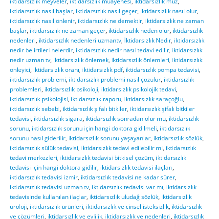
iktidarsızlık meyveler
,
iktidarsızlık muayenesi
,
iktidarsızlık muz
,
iktidarsızlık nasıl başlar
,
iktidarsızlık nasıl geçer
,
iktidarsızlık nasıl olur
,
iktidarsızlık nasıl önlenir
,
iktidarsızlık ne demektir
,
iktidarsızlık ne zaman
başlar
,
iktidarsızlık ne zaman geçer
,
iktidarsızlık neden olur
,
iktidarsızlık
nedenleri
,
iktidarsızlık nedenleri uzmantv
,
İktidarsızlık Nedir
,
iktidarsızlık
nedir belirtileri nelerdir
,
iktidarsızlık nedir nasıl tedavi edilir
,
iktidarsızlık
nedir uzman tv
,
iktidarsızlık önlemek
,
iktidarsızlık önlemleri
,
iktidarsızlık
önleyici
,
iktidarsızlık oranı
,
iktidarsızlık pdf
,
iktidarsızlık pompa tedavisi
,
iktidarsızlık problemi
,
iktidarsızlık problemi nasıl çözülür
,
iktidarsızlık
problemleri
,
iktidarsızlık psikoloji
,
iktidarsızlık psikolojik tedavi
,
iktidarsızlık psikolojisi
,
iktidarsızlık raporu
,
iktidarsızlık saraçoğlu
,
iktidarsızlık sebebi
,
iktidarsızlık şifalı bitkiler
,
iktidarsızlık şifalı bitkiler
tedavisi
,
iktidarsızlık sigara
,
iktidarsızlık sonradan olur mu
,
iktidarsızlık
sorunu
,
iktidarsızlık sorunu için hangi doktora gidilmeli
,
iktidarsızlık
sorunu nasıl giderilir
,
iktidarsızlık sorunu yaşayanlar
,
iktidarsızlık sözlük
,
iktidarsızlık sülük tedavisi
,
iktidarsızlık tedavi edilebilir mi
,
iktidarsızlık
tedavi merkezleri
,
iktidarsızlık tedavisi bitkisel çözüm
,
iktidarsızlık
tedavisi için hangi doktora gidilir
,
iktidarsızlık tedavisi ilaçları
,
iktidarsızlık tedavisi izmir
,
iktidarsızlık tedavisi ne kadar sürer
,
iktidarsızlık tedavisi uzman tv
,
iktidarsızlık tedavisi var mı
,
iktidarsızlık
tedavisinde kullanılan ilaçlar
,
iktidarsızlık uludağ sözlük
,
iktidarsızlık
üroloji
,
iktidarsızlık ürünleri
,
iktidarsızlık ve cinsel isteksizlik
,
iktidarsızlık
ve çözümleri
,
iktidarsızlık ve evlilik
,
iktidarsızlık ve nedenleri
,
iktidarsızlık