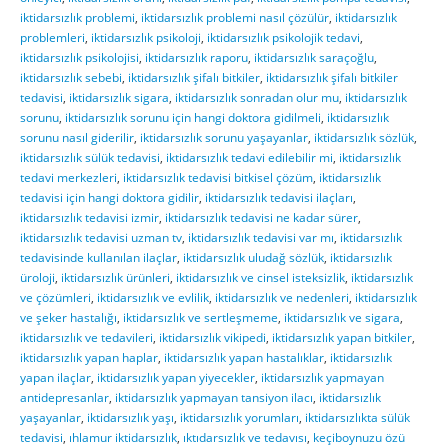
iktidarsızlık problemi
,
iktidarsızlık problemi nasıl çözülür
,
iktidarsızlık
problemleri
,
iktidarsızlık psikoloji
,
iktidarsızlık psikolojik tedavi
,
iktidarsızlık psikolojisi
,
iktidarsızlık raporu
,
iktidarsızlık saraçoğlu
,
iktidarsızlık sebebi
,
iktidarsızlık şifalı bitkiler
,
iktidarsızlık şifalı bitkiler
tedavisi
,
iktidarsızlık sigara
,
iktidarsızlık sonradan olur mu
,
iktidarsızlık
sorunu
,
iktidarsızlık sorunu için hangi doktora gidilmeli
,
iktidarsızlık
sorunu nasıl giderilir
,
iktidarsızlık sorunu yaşayanlar
,
iktidarsızlık sözlük
,
iktidarsızlık sülük tedavisi
,
iktidarsızlık tedavi edilebilir mi
,
iktidarsızlık
tedavi merkezleri
,
iktidarsızlık tedavisi bitkisel çözüm
,
iktidarsızlık
tedavisi için hangi doktora gidilir
,
iktidarsızlık tedavisi ilaçları
,
iktidarsızlık tedavisi izmir
,
iktidarsızlık tedavisi ne kadar sürer
,
iktidarsızlık tedavisi uzman tv
,
iktidarsızlık tedavisi var mı
,
iktidarsızlık
tedavisinde kullanılan ilaçlar
,
iktidarsızlık uludağ sözlük
,
iktidarsızlık
üroloji
,
iktidarsızlık ürünleri
,
iktidarsızlık ve cinsel isteksizlik
,
iktidarsızlık
ve çözümleri
,
iktidarsızlık ve evlilik
,
iktidarsızlık ve nedenleri
,
iktidarsızlık
ve şeker hastalığı
,
iktidarsızlık ve sertleşmeme
,
iktidarsızlık ve sigara
,
iktidarsızlık ve tedavileri
,
iktidarsızlık vikipedi
,
iktidarsızlık yapan bitkiler
,
iktidarsızlık yapan haplar
,
iktidarsızlık yapan hastalıklar
,
iktidarsızlık
yapan ilaçlar
,
iktidarsızlık yapan yiyecekler
,
iktidarsızlık yapmayan
antidepresanlar
,
iktidarsızlık yapmayan tansiyon ilacı
,
iktidarsızlık
yaşayanlar
,
iktidarsızlık yaşı
,
iktidarsızlık yorumları
,
iktidarsızlıkta sülük
tedavisi
,
ıhlamur iktidarsızlık
,
ıktıdarsızlık ve tedavısı
,
keçiboynuzu özü