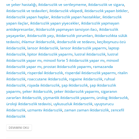
ve şeker hastalığı
,
iktidarsızlık ve sertleşmeme
,
iktidarsızlık ve sigara
,
iktidarsızlık ve tedavileri
,
iktidarsızlık vikipedi
,
iktidarsızlık yapan bitkiler
,
iktidarsızlık yapan haplar
,
iktidarsızlık yapan hastalıklar
,
iktidarsızlık
yapan ilaçlar
,
iktidarsızlık yapan yiyecekler
,
iktidarsızlık yapmayan
antidepresanlar
,
iktidarsızlık yapmayan tansiyon ilacı
,
iktidarsızlık
yaşayanlar
,
iktidarsızlık yaşı
,
iktidarsızlık yorumları
,
iktidarsızlıkta sülük
tedavisi
,
ıhlamur iktidarsızlık
,
ıktıdarsızlık ve tedavısı
,
keçiboynuzu özü
iktidarsızlık
,
lansor iktidarsızlık
,
lansor iktidarsızlık yaparmı
,
laptop
iktidarsızlık
,
lipitor iktidarsızlık yaparmı
,
lustral iktidarsızlık
,
lustral
iktidarsızlık yapar mı
,
minoxil forte 5 iktidarsızlık yapar mı
,
minoxil
iktidarsızlık yapar mı
,
prostat iktidarsızlık yaparmı
,
ramazanda
iktidarsızlık
,
risperdal iktidarsızlık
,
risperdal iktidarsızlık yaparmı
,
ritalin
iktidarsızlık
,
roaccutane iktidarsızlık
,
rogaine iktidarsızlık
,
ruhsal
iktidarsızlık
,
rüyada iktidarsızlık
,
şap iktidarsızlık
,
şap iktidarsızlık
yaparmı
,
şeker iktidarsızlık
,
şeker iktidarsızlık yaparmı
,
sigaranın
zararları iktidarsızlık
,
şişmanlık iktidarsızlık yaparmı
,
ürolog iktidarsızlık
,
üroloji iktidarsızlık tedavisi
,
uykusuzluk iktidarsızlık
,
uyuşturucu
iktidarsızlık
,
uzmantv iktidarsızlık
,
zaman zaman iktidarsizlik
,
zencefil
iktidarsızlık
DEVAMINI OKU