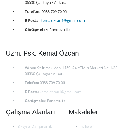
06530 Çankaya / Ankara
Telefon:
0533 709 70 06
E-Posta:
kemalozcan1@gmail.com
Görüşmeler:
Randevu ile
Uzm. Psk. Kemal Özcan
Adres:
Kızılırmak Mah. 1450. Sk. ATM İş Merkezi No: 1/82,
06530 Çankaya / Ankara
Telefon:
0533 709 70 06
E-Posta:
kemalozcan1@gmail.com
Görüşmeler:
Randevu ile
Çalışma Alanları
Makaleler
Bireysel Danışmanlık
Psikoloji