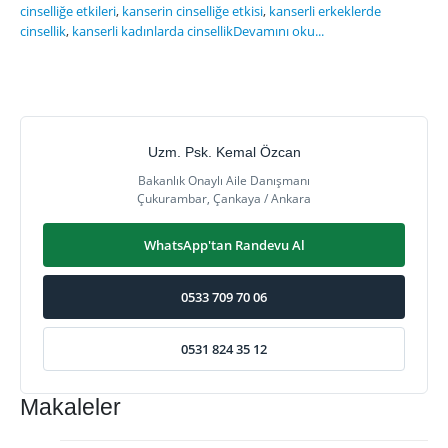
cinselliğe etkileri
,
kanserin cinselliğe etkisi
,
kanserli erkeklerde
cinsellik
,
kanserli kadınlarda cinsellik
Devamını oku...
Uzm. Psk. Kemal Özcan
Bakanlık Onaylı Aile Danışmanı
Çukurambar, Çankaya / Ankara
WhatsApp'tan Randevu Al
0533 709 70 06
0531 824 35 12
Makaleler