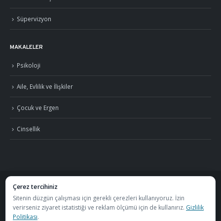
Süpervizyon
MAKALELER
Psikoloji
Aile, Evlilik ve İlişkiler
Çocuk ve Ergen
Cinsellik
Çerez tercihiniz
©
2026
Uzm. Psk. Kemal Özcan. Tüm hakları saklıdır. ·
Gizlilik Politikası ve KVKK
Sitenin düzgün çalışması için gerekli çerezleri kullanıyoruz. İzin
verirseniz ziyaret istatistiği ve reklam ölçümü için de kullanırız.
Gizlilik
·
S.S.S.
Politikası
.