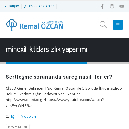
İletişim
0533 709 70 06
minoxil iktidarsızlık yapar mı
Sertleşme sorununda süreç nasıl ilerler?
CİSED Genel Sekreteri Psk. Kemal Özcan ile 5 Soruda İktidarsızlık 5.
Bölüm: İktidarsızlığın Tedavisi Nasıl Yapılır?
http://www.cised.org.trhttps://www.youtube.com/watch?
v=kEAcWHjE9Uo
Eğitim Videoları
DEVAMINI OKU