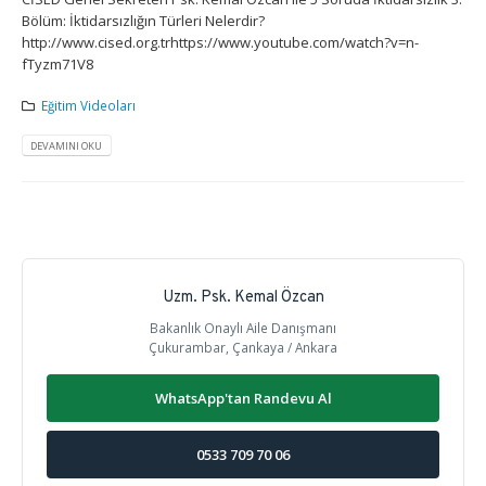
Bölüm: İktidarsızlığın Türleri Nelerdir?
http://www.cised.org.trhttps://www.youtube.com/watch?v=n-
fTyzm71V8
Eğitim Videoları
DEVAMINI OKU
Uzm. Psk. Kemal Özcan
Bakanlık Onaylı Aile Danışmanı
Çukurambar, Çankaya / Ankara
WhatsApp'tan Randevu Al
0533 709 70 06