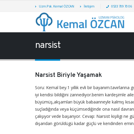
Uzm.Psk. Kemal ÖZCAN
İletişim
0533 709 70 06
narsist
Narsist Biriyle Yaşamak
Soru: Kemal bey.1 yıllık evli bir bayanım.tavırlarına
iyi kendisi bildiğini zannediyor.benim kardeşimle ai
büyümüş,akşamları büyük babaanneyle kalmış kısaca
suçladığında veya küçümsediğinde ona nasıl davr
çalışıyor vede başarıyor. Cevap: Narsist kişiligi ne g
dışarıdan görüldügü kadar güçlü ve kendinden emin de