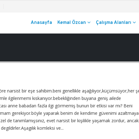
Anasayfa
Kemal Özcan
Çalışma Alanları
 göre narsist bir eşe sahibim.beni genellikle aşağılıyor,küçümsüyor,her ş
lemle ilgilenmemi kıskanıyor.bebekliğinden buyana geniş ailede
sı anne babadan fazla ilgi görmemiş bunun bir etkisi var mı? Beni
anmam gerekiyor.böyle yaparak benim de kendime güvenimi azaltmaya
üzel de tanımlamışsınız, evet narsist bir kişilikle yaşamak zordur, ancak
gildirler.Aşagılık komleksi ve...