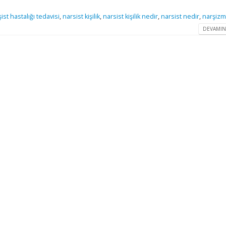
ist hastalığı tedavisi
,
narsist kişilik
,
narsist kişilik nedir
,
narsist nedir
,
narşizm
DEVAMIN