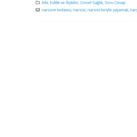
Aile, Evlilik ve İlişkiler
,
Cinsel Sağlık
,
Soru Cevap
narsism tedavisi
,
narsist
,
narsist biriyle yaşamak
,
narş