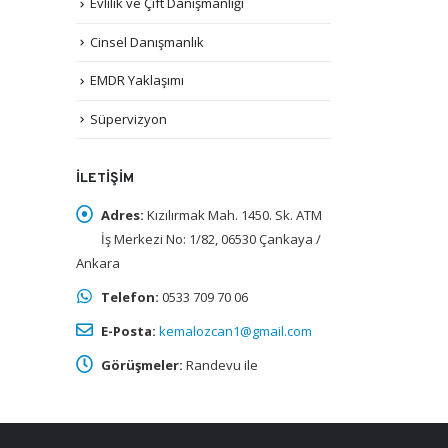
Evlilik ve Çift Danışmanlığı
Cinsel Danışmanlık
EMDR Yaklaşımı
Süpervizyon
İLETIŞIM
Adres:
Kızılırmak Mah. 1450. Sk. ATM
İş Merkezi No: 1/82, 06530 Çankaya /
Ankara
Telefon:
0533 709 70 06
E-Posta:
kemalozcan1@gmail.com
Görüşmeler:
Randevu ile