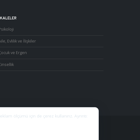
KALELER
Psikoloji
ile, Evlilik ve İlişkiler
Çocuk ve Ergen
Cinsellik
reklam ölçümü için de çerez kullanırız. Ayrıntı:
S.
.