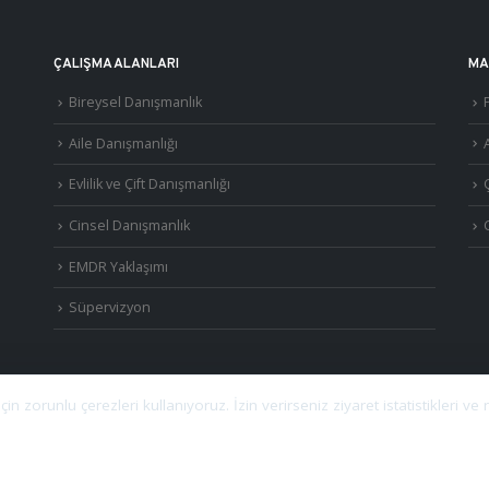
ÇALIŞMA ALANLARI
MA
Bireysel Danışmanlık
Aile Danışmanlığı
A
Evlilik ve Çift Danışmanlığı
Cinsel Danışmanlık
EMDR Yaklaşımı
Süpervizyon
in zorunlu çerezleri kullanıyoruz. İzin verirseniz ziyaret istatistikleri ve 
©
2026
Uzm. Psk. Kemal Özcan. Tüm hakları saklıdır. ·
Gizlilik Politikası ve KVKK
·
S.S.
Görüşmeler
Özel Metafor Aile Danışma Merkezi
bünyesinde yapılmaktadır