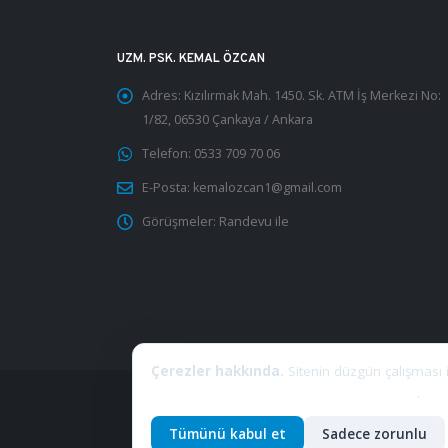
UZM. PSK. KEMAL ÖZCAN
Adres:
Kızılırmak Mah. 1450. Sk. ATM İş Merkezi No:
1/82, 06530 Çankaya / Ankara
Telefon:
0533 709 70 06
E-Posta:
kemalozcan1@gmail.com
Görüşmeler:
Randevu ile
Çerezler hakkında.
Sitenin düzgün çalışması iç
Gizlilik Politikası ve KVKK Aydınlatma Metni
.
Tümünü kabul et
Sadece zorunlu