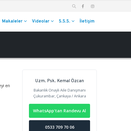
Makaleler
Videolar
S.S.S.
İletişim
Uzm. Psk. Kemal Özcan
eyi en
Bakanlık Onaylı Aile Danışmanı
Çukurambar, Çankaya / Ankara
WhatsApp'tan Randevu Al
0533 709 70 06