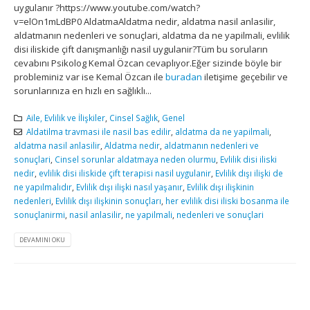
uygulanır ?https://www.youtube.com/watch?
v=elOn1mLdBP0 AldatmaAldatma nedir, aldatma nasil anlasilir,
aldatmanın nedenleri ve sonuçlari, aldatma da ne yapilmali, evlilik
disi iliskide çift danışmanlığı nasil uygulanir?Tüm bu soruların
cevabını Psikolog Kemal Özcan cevaplıyor.Eğer sizinde böyle bir
probleminiz var ise Kemal Özcan ile
buradan
iletişime geçebilir ve
sorunlarınıza en hızlı en sağlıklı...
Aile, Evlilik ve İlişkiler
,
Cinsel Sağlık
,
Genel
Aldatilma travmasi ile nasil bas edilir
,
aldatma da ne yapilmali
,
aldatma nasil anlasilir
,
Aldatma nedir
,
aldatmanın nedenleri ve
sonuçlari
,
Cinsel sorunlar aldatmaya neden olurmu
,
Evlilik disi iliski
nedir
,
evlilik disi iliskide çift terapisi nasil uygulanir
,
Evlilik dışı ilişki de
ne yapılmalıdır
,
Evlilik dışı ilişki nasıl yaşanır
,
Evlilik dışı ilişkinin
nedenleri
,
Evlilik dışı ilişkinin sonuçları
,
her evlilik disi iliski bosanma ile
sonuçlanirmi
,
nasil anlasilir
,
ne yapilmali
,
nedenleri ve sonuçlari
DEVAMINI OKU