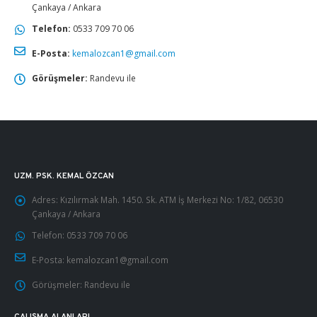
Çankaya / Ankara
Telefon:
0533 709 70 06
E-Posta:
kemalozcan1@gmail.com
Görüşmeler:
Randevu ile
UZM. PSK. KEMAL ÖZCAN
Adres:
Kızılırmak Mah. 1450. Sk. ATM İş Merkezi No: 1/82, 06530
Çankaya / Ankara
Telefon:
0533 709 70 06
E-Posta:
kemalozcan1@gmail.com
Görüşmeler:
Randevu ile
ÇALIŞMA ALANLARI