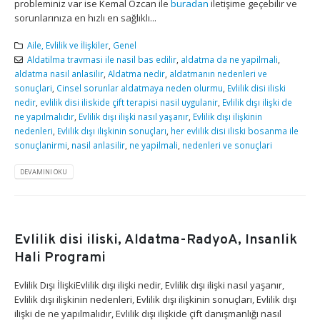
probleminiz var ise Kemal Özcan ile
buradan
iletişime geçebilir ve
sorunlarınıza en hızlı en sağlıklı...
Aile, Evlilik ve İlişkiler
,
Genel
Aldatilma travmasi ile nasil bas edilir
,
aldatma da ne yapilmali
,
aldatma nasil anlasilir
,
Aldatma nedir
,
aldatmanın nedenleri ve
sonuçlari
,
Cinsel sorunlar aldatmaya neden olurmu
,
Evlilik disi iliski
nedir
,
evlilik disi iliskide çift terapisi nasil uygulanir
,
Evlilik dışı ilişki de
ne yapılmalıdır
,
Evlilik dışı ilişki nasıl yaşanır
,
Evlilik dışı ilişkinin
nedenleri
,
Evlilik dışı ilişkinin sonuçları
,
her evlilik disi iliski bosanma ile
sonuçlanirmi
,
nasil anlasilir
,
ne yapilmali
,
nedenleri ve sonuçlari
DEVAMINI OKU
Evlilik disi iliski, Aldatma-RadyoA, Insanlik
Hali Programi
Evlilik Dışı İlişkiEvlilik dışı ilişki nedir, Evlilik dışı ilişki nasıl yaşanır,
Evlilik dışı ilişkinin nedenleri, Evlilik dışı ilişkinin sonuçları, Evlilik dışı
ilişki de ne yapılmalıdır, Evlilik dışı ilişkide çift danışmanlığı nasıl