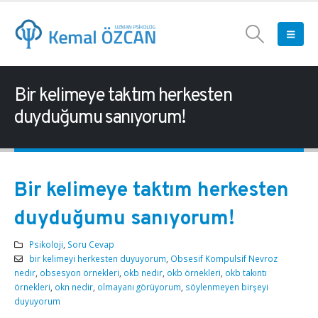
Bir kelimeye taktım herkesten
duyduğumu sanıyorum!
Bir kelimeye taktım herkesten
duyduğumu sanıyorum!
Psikoloji
,
Soru Cevap
bir kelimeyi herkesten duyuyorum
,
Obsesif Kompulsif Nevroz
nedir
,
obsesyon örnekleri
,
okb nedir
,
okb örnekleri
,
okb takıntı
örnekleri
,
okn nedir
,
olmayanı görüyorum
,
söylenmeyen birşeyi
duyuyorum