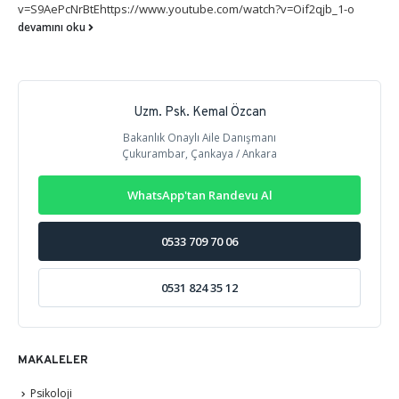
v=S9AePcNrBtEhttps://www.youtube.com/watch?v=Oif2qjb_1-o
devamını oku
Uzm. Psk. Kemal Özcan
Bakanlık Onaylı Aile Danışmanı
Çukurambar, Çankaya / Ankara
WhatsApp'tan Randevu Al
0533 709 70 06
0531 824 35 12
MAKALELER
Psikoloji