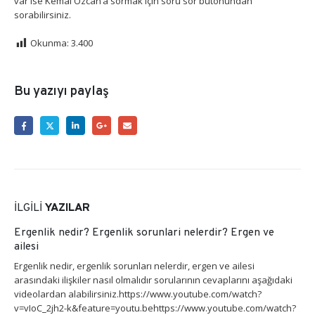
var ise Kemal Özcan’a sormak için soru sor butonundan
sorabilirsiniz.
Okunma:
3.400
Bu yazıyı paylaş
İLGILI
YAZILAR
Ergenlik nedir? Ergenlik sorunlari nelerdir? Ergen ve
ailesi
Ergenlik nedir, ergenlik sorunları nelerdir, ergen ve ailesi
arasındaki ilişkiler nasıl olmalıdır sorularının cevaplarını aşağıdaki
videolardan alabilirsiniz.https://www.youtube.com/watch?
v=vIoC_2jh2-k&feature=youtu.behttps://www.youtube.com/watch?