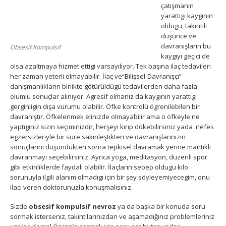
çatışmanın
yarattıgı kaygının
oldugu, takıntılı
düşünce ve
davranışların bu
Obsesif Kompulsif
kaygıyı geçici de
olsa azaltmaya hizmet ettigi varsayılıyor. Tek başına ilaç tedavileri
her zaman yeterli olmayabilir. İlaç ve“Bilişsel-Davranışçı”
danışmanlıkların birlikte götürüldügü tedavilerden daha fazla
olumlu sonuçlar alınıyor. Agresif olmanız da kaygının yarattıgı
gerginligin dışa vurumu olabilir. Öfke kontrolü ögrenilebilen bir
davranıştır. Öfkelenmek elinizde olmayabilir ama o öfkeyle ne
yaptıgınız sizin seçiminizdir, herşeyi kırıp dökebilirsiniz yada nefes
egzersizleriyle bir süre sakinleştikten ve davranışlarınızın
sonuçlarını düşündükten sonra tepkisel davramak yerine mantıklı
davranmayı seçebilirsiniz. Ayrıca yoga, meditasyon, düzenli spor
gibi etkinliklerde faydalı olabilir. İlaçların sebep oldugu kilo
sorunuyla ilgili alanım olmadıgı için bir şey söyleyemiyecegim, onu
ilacı veren doktorunuzla konuşmalısınız.
Sizde
obsesif kompulsif nevroz
ya da başka bir konuda soru
sormak isterseniz, takıntılarınızdan ve aşamadığınız problemleriniz