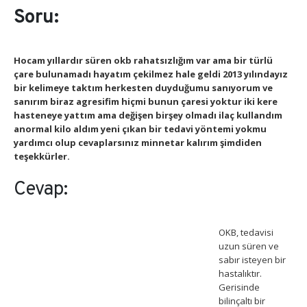
Soru:
Hocam yıllardır süren okb rahatsızlığım var ama bir türlü
çare bulunamadı hayatım çekilmez hale geldi 2013 yılındayız
bir kelimeye taktım herkesten duyduğumu sanıyorum ve
sanırım biraz agresifim hiçmi bunun çaresi yoktur iki kere
hasteneye yattım ama değişen birşey olmadı ilaç kullandım
anormal kilo aldım yeni çıkan bir tedavi yöntemi yokmu
yardımcı olup cevaplarsınız minnetar kalırım şimdiden
teşekkürler.
Cevap:
OKB, tedavisi
uzun süren ve
sabır isteyen bir
hastalıktır.
Gerisinde
bilinçaltı bir