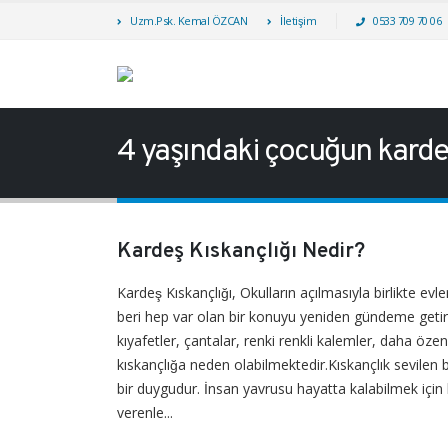
Uzm.Psk. Kemal ÖZCAN
İletişim
0533 709 70 06
4 yaşındaki çocuğun kardeş
Kardeş Kıskançlığı Nedir?
Kardeş Kıskançlığı, Okulların açılmasıyla birlikte ev
beri hep var olan bir konuyu yeniden gündeme getirdi
kıyafetler, çantalar, renki renkli kalemler, daha öze
kıskançlığa neden olabilmektedir.Kıskançlık sevilen 
bir duygudur. İnsan yavrusu hayatta kalabilmek için
verenle...