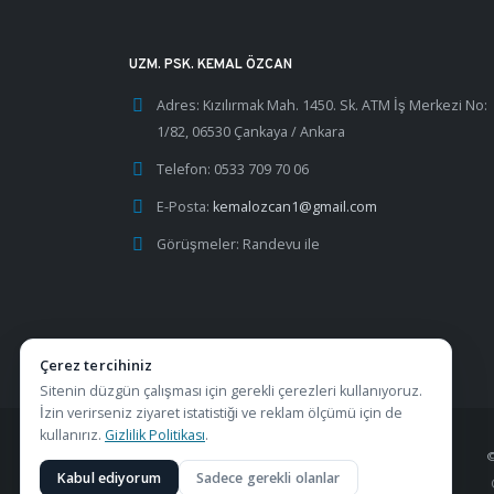
UZM. PSK. KEMAL ÖZCAN
Adres:
Kızılırmak Mah. 1450. Sk. ATM İş Merkezi No:
1/82, 06530 Çankaya / Ankara
Telefon:
0533 709 70 06
E-Posta:
kemalozcan1@gmail.com
Görüşmeler:
Randevu ile
Çerez tercihiniz
Sitenin düzgün çalışması için gerekli çerezleri kullanıyoruz.
İzin verirseniz ziyaret istatistiği ve reklam ölçümü için de
kullanırız.
Gizlilik Politikası
.
Kabul ediyorum
Sadece gerekli olanlar