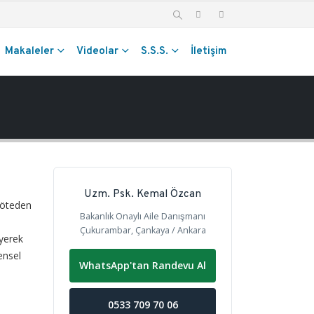
Makaleler
Videolar
S.S.S.
İletişim
Uzm. Psk. Kemal Özcan
i öteden
Bakanlık Onaylı Aile Danışmanı
i
Çukurambar, Çankaya / Ankara
eyerek
ensel
WhatsApp'tan Randevu Al
0533 709 70 06