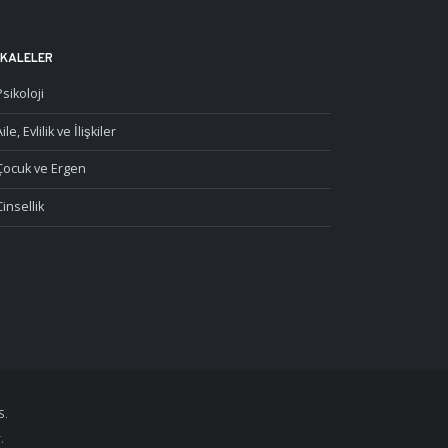
KALELER
Psikoloji
ile, Evlilik ve İlişkiler
Çocuk ve Ergen
Cinsellik
S.
.