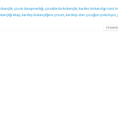
skançlık
,
çocuk danışmanlığı
,
çocuklarda kıskançlık
,
kardes kiskancligi nasıl ö
kançlığı kitap
,
kardeş kıskançlığına çözüm
,
kardeşi olan çocuğun psikolojisi
,
DEVAMIN