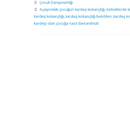
Çocuk Danışmanlığı
4 yaşındaki çocuğun kardeş kıskançlığı
,
bebeklerde kı
kardeş kıskançlığı
,
kardeş kıskançlığı belirtileri
,
kardeş kıs
kardeşi olan çocuğa nasıl davranılmalı