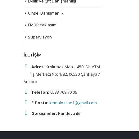
Evlilik ve Çift Danışmanlığı
Cinsel Danışmanlık
EMDR Yaklaşımı
Süpervizyon
İLETIŞIM
Adres:
Kızılırmak Mah. 1450. Sk. ATM
İş Merkezi No: 1/82, 06530 Çankaya /
Ankara
Telefon:
0533 709 70 06
E-Posta:
kemalozcan1@gmail.com
Görüşmeler:
Randevu ile