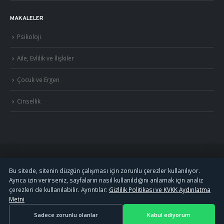
MAKALELER
Psikoloji
Aile, Evlilik ve İlişkiler
Çocuk ve Ergen
Cinsellik
©
2026
Uzm. Psk. Kemal Özcan. Tüm hakları saklıdır. ·
Gizlilik Politikası ve KVKK
Bu sitede, sitenin düzgün çalışması için zorunlu çerezler kullanılıyor.
Ayrıca izin verirseniz, sayfaların nasıl kullanıldığını anlamak için analiz
·
S.S.S.
çerezleri de kullanılabilir. Ayrıntılar:
Gizlilik Politikası ve KVKK Aydınlatma
Metni
Görüşmeler
Özel Metafor Aile Danışma Merkezi
bünyesinde
yapılmaktadır.
Sadece zorunlu olanlar
Kabul ediyorum