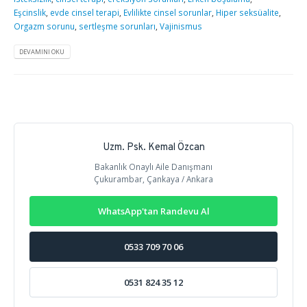
Eşcinslik
,
evde cinsel terapi
,
Evlilikte cinsel sorunlar
,
Hiper seksüalite
,
Orgazm sorunu
,
sertleşme sorunları
,
Vajinismus
DEVAMINI OKU
Uzm. Psk. Kemal Özcan
Bakanlık Onaylı Aile Danışmanı
Çukurambar, Çankaya / Ankara
WhatsApp'tan Randevu Al
0533 709 70 06
0531 824 35 12