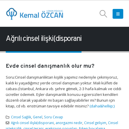
Ağrılı cinsel ilişki(disporani
Evde cinsel danışmanlık olur mu?
Soru:Cinsel danışmanlıktan kişilik yapımız nedeniyle çekiniyoruz,
kaldı ki yaşadığımız yerde cinsel danışman yoktur. Mali külfeti de
cabası.(İstanbul, Ankara vb. şehre gitmek, 2-3 hafa kalmak ve ciddi
ücretler ödemek. Eşler danışmanlık konusu egzersizleri kendileri
düzenli olarak yapabilir mi başarı sağlayabilirler mi? Bunun için
kitap, cd vb. enstrüman tavsiye edebilir misiniz?
(daha&helliip;)
Cinsel Sağlık
,
Genel
,
Soru Cevap
Ağrılı cinsel ilişki(disporani
,
anorgazmi nedir
,
Cinsel gelişim
,
Cinsel
isteksizlik
,
cinsel terapi
,
ereksiyon sorunları
,
Erken boşalama
,