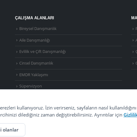
ÇALIŞMA ALANLARI
MA
Bireysel Danışmanlık
Aile Danışmanlığı
A
Evlilik ve Çift Danışmanlığı
Cinsel Danışmanlık
EMDR Yaklaşımı
Süpervizyon
çerezleri kullanıyoruz. İzin verirseniz, sayfaların nasıl kullanıldı
cihinizi dilediğiniz zaman değiştirebilirsiniz. Ayrıntılar için
Gizlil
©
2026
Uzm. Psk. Kemal Özcan. Tüm hakları saklıdır. ·
Gizlilik Politikası ve KVKK
·
S.S.S.
i olanlar
Görüşmeler
Özel Metafor Aile Danışma Merkezi
bünyesinde yapılmaktadır.