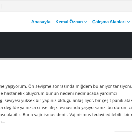
Anasayfa
Kemal Özcan
Çalışma Alanları
işme yaşıyorum. Ön sevişme sonrasında miğdem bulanıyor tansiyo
inde hastanelik oluyorum bunun nedeni nedir acaba yardımcı
seviyesi yüksek bir yapınız olduğu anlaşılıyor, bir çeşit panik ata
a değilde yalnızca cinsel ilişki esnasında yaşıyorsanız, bu durum c
olabilir. Buna vajinismus denir. Vajinismus tedavi edilebilir bir 
...