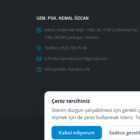
UZM. PSK. KEMAL ÖZCAN
Adres:
Kızılırmak Mah. 1450. Sk. ATM İş Merkezi No:
1/82, 06530 Çankaya / Ankara
Telefon:
0533 709 70 06
E-Posta:
kemalozcan1@gmail.com
Görüşmeler:
Randevu ile
Çerez tercihiniz
Sitenin düzgün çalışabilmesi için gerekli 
ölçmek için de çerez kullanmak isteriz. Ter
Kabul ediyorum
Sadece gerekl