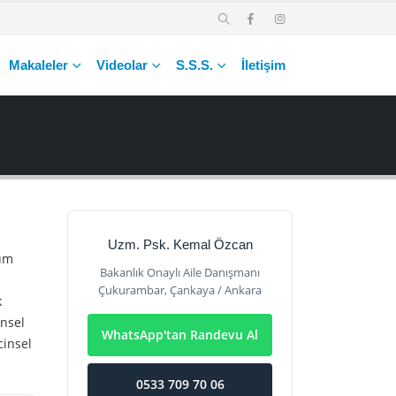
Makaleler
Videolar
S.S.S.
İletişim
Uzm. Psk. Kemal Özcan
num
Bakanlık Onaylı Aile Danışmanı
Çukurambar, Çankaya / Ankara
k
insel
WhatsApp'tan Randevu Al
cinsel
0533 709 70 06