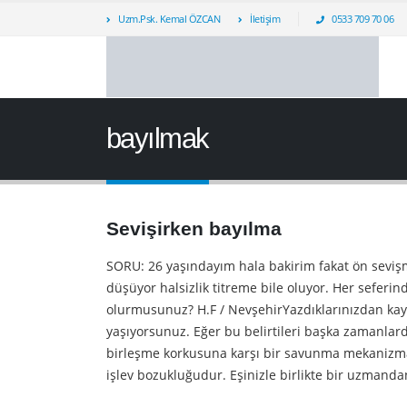
Uzm.Psk. Kemal ÖZCAN
İletişim
0533 709 70 06
bayılmak
Sevişirken bayılma
SORU: 26 yaşındayım hala bakirim fakat ön sev
düşüyor halsizlik titreme bile oluyor. Her sefer
olurmusunuz? H.F / NevşehirYazdıklarınızdan kaygı 
yaşıyorsunuz. Eğer bu belirtileri başka zamanlard
birleşme korkusuna karşı bir savunma mekanizması 
işlev bozukluğudur. Eşinizle birlikte bir uzmandan