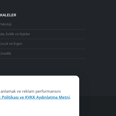
KALELER
Psikoloji
ile, Evlilik ve İlişkiler
Çocuk ve Ergen
Cinsellik
ğını anlamak ve reklam performansını
ik Politikası ve KVKK Aydınlatma Metni
.