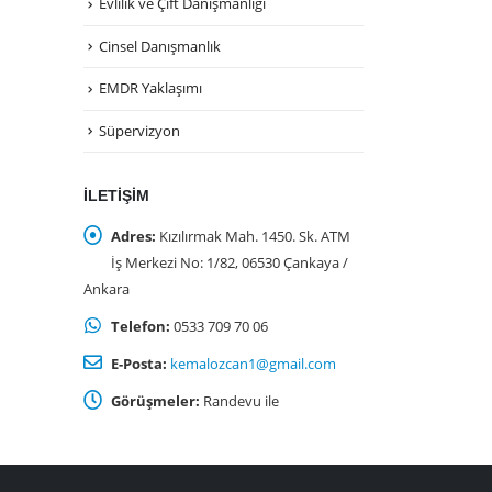
Evlilik ve Çift Danışmanlığı
Cinsel Danışmanlık
EMDR Yaklaşımı
Süpervizyon
İLETIŞIM
Adres:
Kızılırmak Mah. 1450. Sk. ATM
İş Merkezi No: 1/82, 06530 Çankaya /
Ankara
Telefon:
0533 709 70 06
E-Posta:
kemalozcan1@gmail.com
Görüşmeler:
Randevu ile