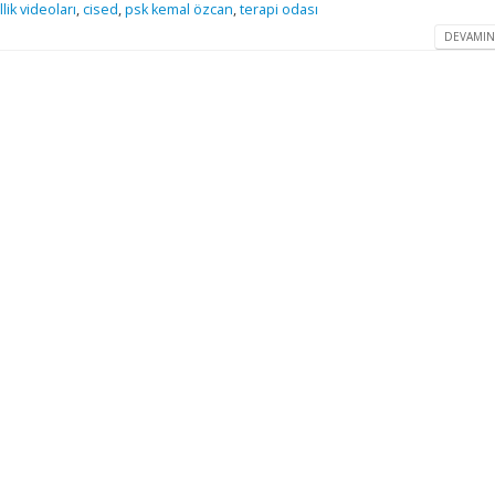
lik videoları
,
cised
,
psk kemal özcan
,
terapi odası
DEVAMIN