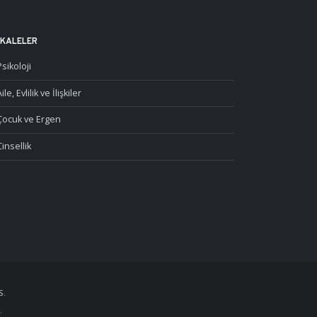
KALELER
Psikoloji
ile, Evlilik ve İlişkiler
Çocuk ve Ergen
Cinsellik
S.
.