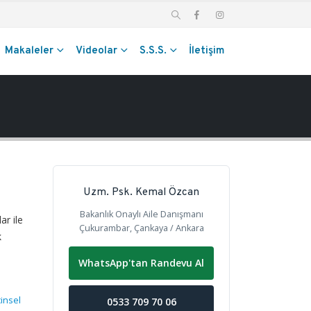
Makaleler
Videolar
S.S.S.
İletişim
Uzm. Psk. Kemal Özcan
Bakanlık Onaylı Aile Danışmanı
ar ile
Çukurambar, Çankaya / Ankara
k
WhatsApp'tan Randevu Al
cinsel
0533 709 70 06