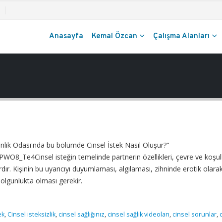
Anasayfa
Kemal Özcan
Çalışma Alanları
ık Odası'nda bu bölümde Cinsel İstek Nasıl Oluşur?"
8_Te4Cinsel isteğin temelinde partnerin özellikleri, çevre ve koşull
ardır. Kişinin bu uyarıcıyı duyumlaması, algılaması, zihninde erotik olara
olgunlukta olması gerekir.
ek
,
Cinsel isteksizlik
,
cinsel sağlığınız
,
cinsel sağlık videoları
,
cinsel sorunlar
,