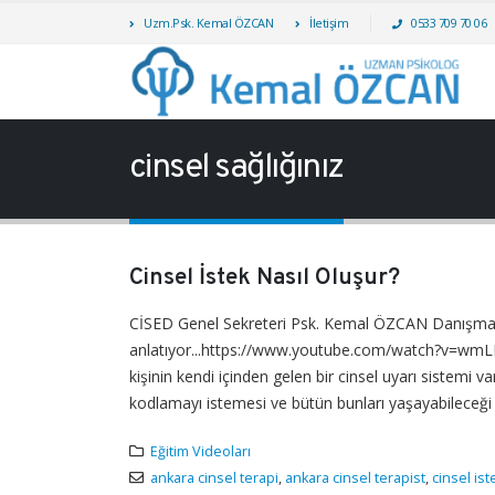
Uzm.Psk. Kemal ÖZCAN
İletişim
0533 709 70 06
cinsel sağlığınız
Cinsel İstek Nasıl Oluşur?
CİSED Genel Sekreteri Psk. Kemal ÖZCAN Danışmanl
anlatıyor...https://www.youtube.com/watch?v=wmLPWO
kişinin kendi içinden gelen bir cinsel uyarı sistemi v
kodlamayı istemesi ve bütün bunları yaşayabileceği 
Eğitim Videoları
ankara cinsel terapi
,
ankara cinsel terapist
,
cinsel ist