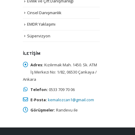
Evlilik ve Çift Danışmanlığı
Cinsel Danışmanlık
EMDR Yaklaşımı
Süpervizyon
İLETIŞIM
Adres:
Kızılırmak Mah. 1450. Sk. ATM
İş Merkezi No: 1/82, 06530 Çankaya /
Ankara
Telefon:
0533 709 70 06
E-Posta:
kemalozcan1@gmail.com
Görüşmeler:
Randevu ile