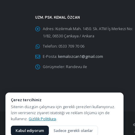
UZM. PSK. KEMAL ÖZCAN
Adres:
Kızılırmak Mah. 1450. Sk. ATM İş Merkezi No:
1/82, 06530 Çankaya / Ankara
Telefon:
0533 709 70 06
E-Posta:
kemalozcan1@gmail.com
Görüşmeler:
Randevu ile
Çerez tercihiniz
Sitenin düzgün çalışması için gerekli çerezleri kullanıyoruz.
İzin verirseniz ziyaret istatistiği ve reklam ölçümü için de
kullanırız.
Gizlilik Politikası
.
Kabul ediyorum
Sadece gerekli olanlar