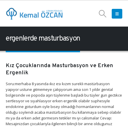
ergenlerde masturbasyon
Kız Çocuklarında Masturbasyon ve Erken
Ergenlik
Soru:merhaba 8 yasında ıkız esı kızım sureklı mastürbasyon
yapıyor ustune gıtmemeye çalışıyorum ama son 1 yıldır genıtal
bolgesınde ve popoda aşırı tüylenme başladı bu tüyler gun gectıkce
sertlesıyor ve sıyahlasıyor erken ergenlik olabılır suphesıyle
endokrine goturdum oyle bısey olmadığı hormanlarının normal
olduğu soylendi acaba mastürbasyon bu kıllanmaya sebep olabılır
mı ya da erken adet gormesını tetıkler mı ıyı calısmalar Cevap:
Mesajinizdan çocuklariyla ilgilenen bilinçli bir anne oldugunuz