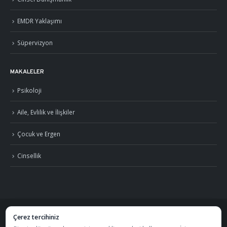
EMDR Yaklaşımı
Süpervizyon
MAKALELER
Psikoloji
Aile, Evlilik ve İlişkiler
Çocuk ve Ergen
Cinsellik
Çerez tercihiniz
©
2026
Uzm. Psk. Kemal Özcan. Tüm hakları saklıdır. ·
Gizlilik Politikası ve KVKK