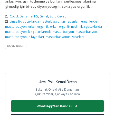
anlasiliyor, asiri tuglenme ve bunlarin sertlesmesi alanima
girmedigi için bir sey diyemiyecegim, sekiz yas ergenlik...
Çocuk Danışmanlığı
,
Genel
,
Soru Cevap
cinsellik
,
çocuklarda masturbasyonun nedenleri
,
ergenlerde
masturbasyon
,
erken ergenlik
,
erken ergenlik nedir
,
ikiz çocuklarda
masturbasyon
,
kız çocuklarında masturbasyon
,
masturbasyon
,
masturbasyonun faydaları
,
masturbasyonun zararları
DEVAMINI OKU
Uzm. Psk. Kemal Özcan
Bakanlık Onaylı Aile Danışmanı
Çukurambar, Çankaya / Ankara
WhatsApp'tan Randevu Al