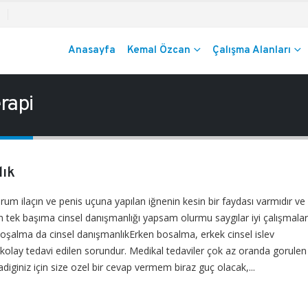
Anasayfa
Kemal Özcan
Çalışma Alanları
rapi
lık
um ilaçın ve penis uçuna yapılan iğnenin kesin bir faydası varmıdır ve 
ek başıma cinsel danışmanlığı yapsam olurmu saygılar iyi çalışmalar
oşalma da cinsel danışmanlıkErken bosalma, erkek cinsel islev
n kolay tedavi edilen sorundur. Medikal tedaviler çok az oranda gorulen
adiginiz için size ozel bir cevap vermem biraz guç olacak,...