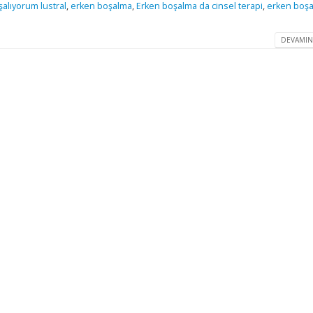
alıyorum lustral
,
erken boşalma
,
Erken boşalma da cinsel terapi
,
erken boş
DEVAMIN