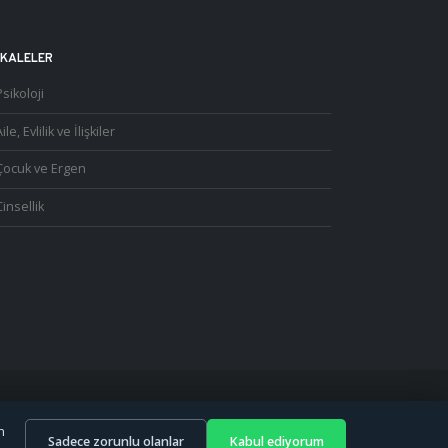
KALELER
Psikoloji
ile, Evlilik ve İlişkiler
Çocuk ve Ergen
Cinsellik
S.
n
.
Sadece zorunlu olanlar
Kabul ediyorum