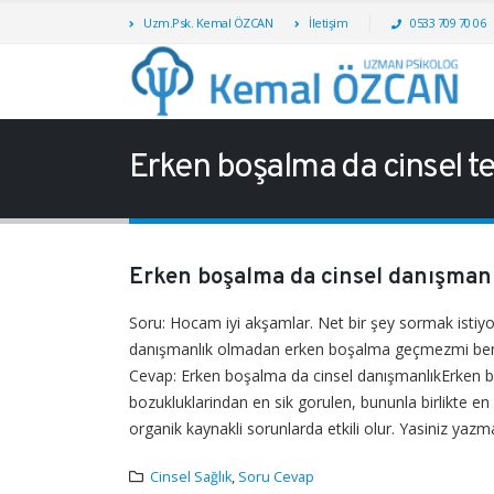
Uzm.Psk. Kemal ÖZCAN
İletişim
0533 709 70 06
Erken boşalma da cinsel te
Erken boşalma da cinsel danışman
Soru: Hocam iyi akşamlar. Net bir şey sormak istiyor
danışmanlık olmadan erken boşalma geçmezmi ben t
Cevap: Erken boşalma da cinsel danışmanlıkErken b
bozukluklarindan en sik gorulen, bununla birlikte e
organik kaynakli sorunlarda etkili olur. Yasiniz yazm
Cinsel Sağlık
,
Soru Cevap