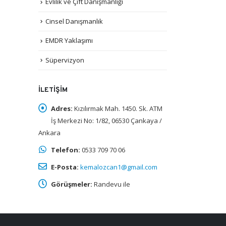
Evlilik ve Çift Danışmanlığı
Cinsel Danışmanlık
EMDR Yaklaşımı
Süpervizyon
İLETIŞIM
Adres:
Kızılırmak Mah. 1450. Sk. ATM
İş Merkezi No: 1/82, 06530 Çankaya /
Ankara
Telefon:
0533 709 70 06
E-Posta:
kemalozcan1@gmail.com
Görüşmeler:
Randevu ile