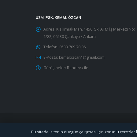
UZM. PSK. KEMAL ÖZCAN
Adres:
Kızılırmak Mah. 1450. Sk. ATM İş Merkezi No:
1/82, 06530 Çankaya / Ankara
Telefon:
0533 709 70 06
E-Posta:
kemalozcan1@gmail.com
Görüşmeler:
Randevu ile
Bu sitede, sitenin düzgün çalışması için zorunlu çerezler ku