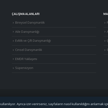
ÇALIŞMA ALANLARI
MA
Bireysel Danışmanlık
Aile Danışmanlığı
A
Evlilik ve Çift Danışmanlığı
Cinsel Danışmanlık
EMDR Yaklaşımı
Süpervizyon
©
2026
Uzm. Psk. Kemal Özcan. Tüm hakları saklıdır. ·
Gizlilik Politikası ve KVKK
·
S.S.
llanılıyor. Ayrıca izin verirseniz, sayfaların nasıl kullanıldığını anlamak içi
Görüşmeler
Özel Metafor Aile Danışma Merkezi
bünyesinde yapılmaktadır