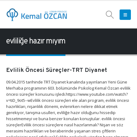
evliliğe hazır mıyım
Evlilik Öncesi Süreçler-TRT Diyanet
09.04.2015 tarihinde TRT Diyanet kanalında yayınlanan Yeni Güne
Merhaba programının 603. bölümünde Psikolog Kemal Özcan evlilik
öncesi süreçler konusunu işledi.https://www.youtube.com/watch?
v=tiD_9ot5--wEvlilik öncesi süreçleri ele alan program, evlilik öncesi
hazırlıkları, nişanlılık dönemi, evlenirken nelere dikkat etmek
gerekiyor, tanışma usulleri, evliliğe hazır olduğunu hissedip
hissetmemeyi ve buna benzer konuları konuştular. evlilik öncesi
süreçlerEvlilik öncesi süreçlere nasıl hazırlanmalı? Nişan ve söz
merasimi hazırlıkları ve beraberinde yaşanan stres çiftlerin
psikolojisini nasıl etkiliyor? Evliliğe psikolojik yönden hazır olmanın