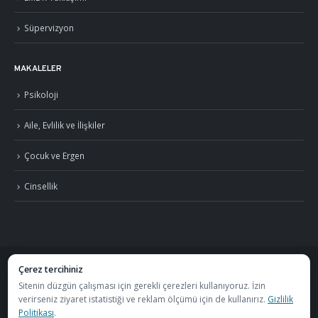
Süpervizyon
MAKALELER
Psikoloji
Aile, Evlilik ve İlişkiler
Çocuk ve Ergen
Cinsellik
Çerez tercihiniz
©
2026
Uzm. Psk. Kemal Özcan. Tüm hakları saklıdır. ·
Gizlilik Politikası ve KVKK
Sitenin düzgün çalışması için gerekli çerezleri kullanıyoruz. İzin
verirseniz ziyaret istatistiği ve reklam ölçümü için de kullanırız.
Gizlilik
·
S.S.S.
Politikası
.