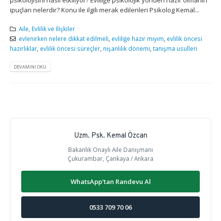
ipuçları nelerdir? Konu ile ilgili merak edilenleri Psikolog Kemal...
Aile, Evlilik ve İlişkiler
evlenirken nelere dikkat edilmeli
,
evliliğe hazır mıyım
,
evlilik öncesi
hazırlıklar
,
evlilik öncesi süreçler
,
nişanlılık dönemi
,
tanışma usulleri
DEVAMINI OKU
Uzm. Psk. Kemal Özcan
Bakanlık Onaylı Aile Danışmanı
Çukurambar, Çankaya / Ankara
WhatsApp'tan Randevu Al
0533 709 70 06