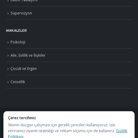
Süpervizyon
MAKALELER
Psikoloji
Aile, Evlilik ve İlişkiler
Çocuk ve Ergen
Cinsellik
Çerez tercihiniz
©
2026
Uzm. Psk. Kemal Özcan. Tüm hakları saklıdır. ·
Gizlilik Politikası ve KVKK
Sitenin düzgün çalışması için gerekli çerezleri kullanıyoruz. İzin
verirseniz ziyaret istatistiği ve reklam ölçümü için de kullanırız.
Gizlilik
·
S.S.S.
Politikası
.