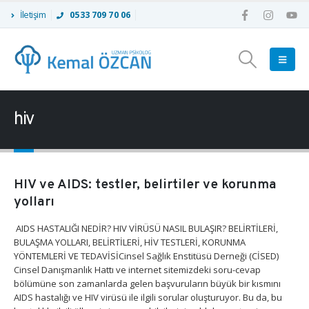
İletişim
0533 709 70 06
hiv
HIV ve AIDS: testler, belirtiler ve korunma
yolları
AIDS HASTALIĞI NEDİR? HIV VİRÜSÜ NASIL BULAŞIR? BELİRTİLERİ,
BULAŞMA YOLLARI, BELİRTİLERİ, HİV TESTLERİ, KORUNMA
YÖNTEMLERİ VE TEDAVİSİCinsel Sağlık Enstitüsü Derneği (CİSED)
Cinsel Danışmanlık Hattı ve internet sitemizdeki soru-cevap
bölümüne son zamanlarda gelen başvuruların büyük bir kısmını
AIDS hastalığı ve HIV virüsü ile ilgili sorular oluşturuyor. Bu da, bu