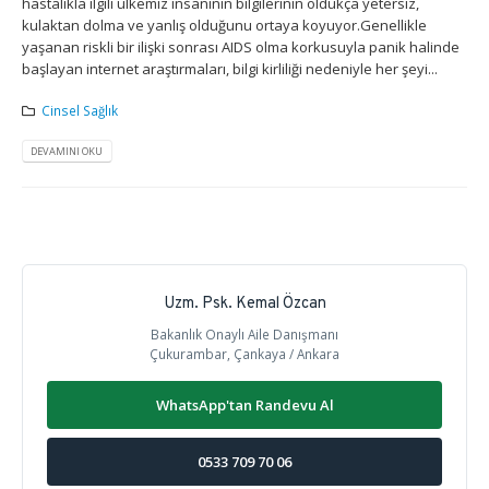
hastalıkla ilgili ülkemiz insanının bilgilerinin oldukça yetersiz,
kulaktan dolma ve yanlış olduğunu ortaya koyuyor.Genellikle
yaşanan riskli bir ilişki sonrası AIDS olma korkusuyla panik halinde
başlayan internet araştırmaları, bilgi kirliliği nedeniyle her şeyi...
Cinsel Sağlık
DEVAMINI OKU
Uzm. Psk. Kemal Özcan
Bakanlık Onaylı Aile Danışmanı
Çukurambar, Çankaya / Ankara
WhatsApp'tan Randevu Al
0533 709 70 06