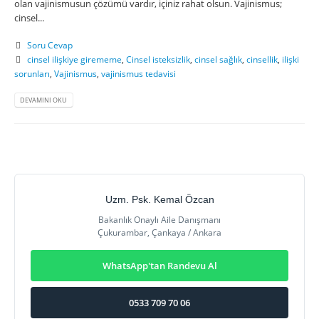
olan vajinismusun çözümü vardır, içiniz rahat olsun. Vajinismus;
cinsel...
Soru Cevap
cinsel ilişkiye girememe
,
Cinsel isteksizlik
,
cinsel sağlık
,
cinsellik
,
ilişki
sorunları
,
Vajinismus
,
vajinismus tedavisi
DEVAMINI OKU
Uzm. Psk. Kemal Özcan
Bakanlık Onaylı Aile Danışmanı
Çukurambar, Çankaya / Ankara
WhatsApp'tan Randevu Al
0533 709 70 06