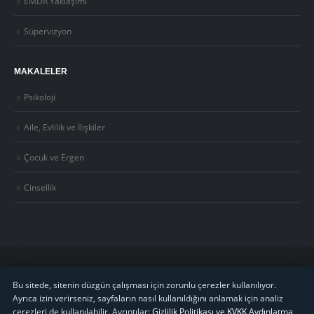
EMDR Yaklaşımı
Süpervizyon
MAKALELER
Psikoloji
Aile, Evlilik ve İlişkiler
Çocuk ve Ergen
Cinsellik
©
2026
Uzm. Psk. Kemal Özcan. Tüm hakları saklıdır. ·
Gizlilik Politikası ve KVKK
Bu sitede, sitenin düzgün çalışması için zorunlu çerezler kullanılıyor.
Ayrıca izin verirseniz, sayfaların nasıl kullanıldığını anlamak için analiz
·
S.S.S.
çerezleri de kullanılabilir. Ayrıntılar:
Gizlilik Politikası ve KVKK Aydınlatma