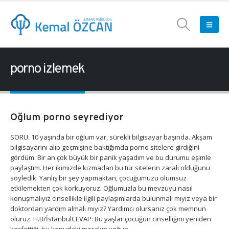
porno izlemek
Oğlum porno seyrediyor
SORU: 10 yaşında bir oğlum var, sürekli bilgisayar başında. Akşam
bilgisayarını alıp geçmişine baktığımda porno sitelere girdiğini
gördüm. Bir an çok büyük bir panik yaşadım ve bu durumu eşimle
paylaştım. Her ikimizde kızmadan bu tür sitelerin zaralı olduğunu
söyledik. Yanlış bir şey yapmaktan, çocuğumuzu olumsuz
etkilemekten çok korkuyoruz. Oğlumuzla bu mevzuyu nasıl
konuşmalıyız cinsellikle ilgili paylaşımlarda bulunmalı mıyız veya bir
doktordan yardım almalı mıyız? Yardımcı olursanız çok memnun
oluruz. H.B/İstanbulCEVAP: Bu yaşlar çocuğun cinselliğini yeniden
keşfettiği, bu konudaki merakın yoğun...