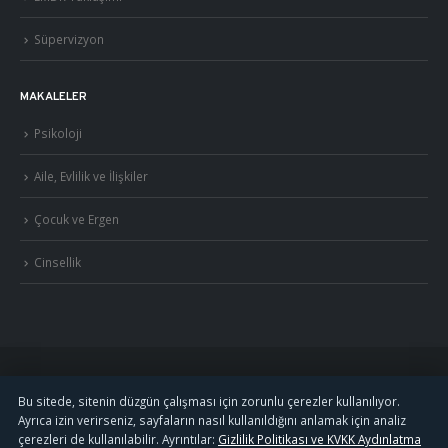
Süpervizyon
MAKALELER
Psikoloji
Aile, Evlilik ve İlişkiler
Çocuk ve Ergen
Cinsellik
©
2026
Uzm. Psk. Kemal Özcan. Tüm hakları saklıdır. ·
Gizlilik Politikası ve KVKK
Bu sitede, sitenin düzgün çalışması için zorunlu çerezler kullanılıyor.
Ayrıca izin verirseniz, sayfaların nasıl kullanıldığını anlamak için analiz
·
S.S.S.
çerezleri de kullanılabilir. Ayrıntılar:
Gizlilik Politikası ve KVKK Aydınlatma