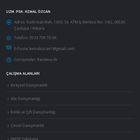
UZM. PSK. KEMAL ÖZCAN
Adres:
Kızılırmak Mah. 1450. Sk. ATM İş Merkezi No: 1/82, 06530
Çankaya / Ankara
Telefon:
0533 709 70 06
E-Posta:
kemalozcan1@gmail.com
Görüşmeler:
Randevu ile
ÇALIŞMA ALANLARI
Bireysel Danışmanlık
Aile Danışmanlığı
Evlilik ve Çift Danışmanlığı
Cinsel Danışmanlık
EMDR Yaklaşımı