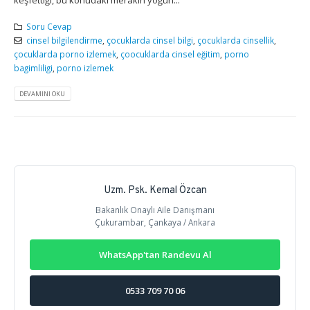
Soru Cevap
cinsel bilgilendirme
,
çocuklarda cinsel bilgi
,
çocuklarda cinsellik
,
çocuklarda porno izlemek
,
çoocuklarda cinsel eğitim
,
porno
bagimliligi
,
porno izlemek
DEVAMINI OKU
Uzm. Psk. Kemal Özcan
Bakanlık Onaylı Aile Danışmanı
Çukurambar, Çankaya / Ankara
WhatsApp'tan Randevu Al
0533 709 70 06