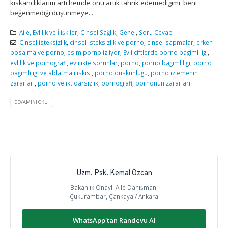
kıskanclıklarım artı hemde onu artik tahrik edemedigimi, beni
beğenmediği düşünmeye...
Aile, Evlilik ve İlişkiler
,
Cinsel Sağlık
,
Genel
,
Soru Cevap
Cinsel isteksizlik
,
cinsel isteksizlik ve porno
,
cinsel sapmalar
,
erken
bosalma ve porno
,
esim porno izliyor
,
Evli çiftlerde porno bagimliligi
,
evlilik ve pornografi
,
evlilikte sorunlar
,
porno
,
porno bagimliligi
,
porno
bagimliligi ve aldatma iliskisi
,
porno duskunlugu
,
porno izlemenin
zararları
,
porno ve iktidarsizlik
,
pornografi
,
pornonun zararları
DEVAMINI OKU
Uzm. Psk. Kemal Özcan
Bakanlık Onaylı Aile Danışmanı
Çukurambar, Çankaya / Ankara
WhatsApp'tan Randevu Al