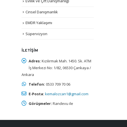
Evlilik ve Çift Danışmanlığı
Cinsel Danışmanlık
EMDR Yaklaşımı
Süpervizyon
İLETIŞIM
Adres:
Kızılırmak Mah. 1450. Sk. ATM
İş Merkezi No: 1/82, 06530 Çankaya /
Ankara
Telefon:
0533 709 70 06
E-Posta:
kemalozcan1@gmail.com
Görüşmeler:
Randevu ile