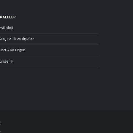
KALELER
Psikoloji
ile, Evlilik ve İlişkiler
Çocuk ve Ergen
Cinsellik
S.
.