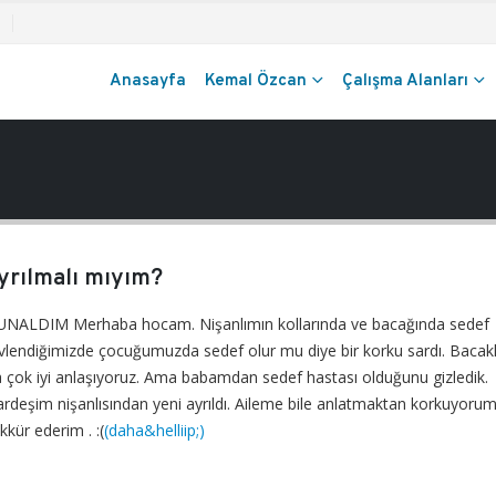
Anasayfa
Kemal Özcan
Çalışma Alanları
ayrılmalı mıyım?
? BUNALDIM Merhaba hocam. Nişanlımın kollarında ve bacağında sedef
Evlendiğimizde çocuğumuzda sedef olur mu diye bir korku sardı. Bacakl
a çok iyi anlaşıyoruz. Ama babamdan sedef hastası olduğunu gizledik.
rdeşim nişanlısından yeni ayrıldı. Aileme bile anlatmaktan korkuyorum
kür ederim . :(
(daha&helliip;)