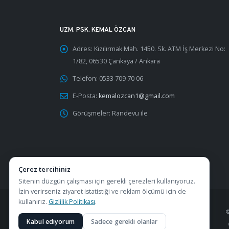
UZM. PSK. KEMAL ÖZCAN
Adres:
Kızılırmak Mah. 1450. Sk. ATM İş Merkezi No:
1/82, 06530 Çankaya / Ankara
Telefon:
0533 709 70 06
E-Posta:
kemalozcan1@gmail.com
Görüşmeler:
Randevu ile
Çerez tercihiniz
Sitenin düzgün çalışması için gerekli çerezleri kullanıyoruz.
İzin verirseniz ziyaret istatistiği ve reklam ölçümü için de
kullanırız.
Gizlilik Politikası
.
Kabul ediyorum
Sadece gerekli olanlar