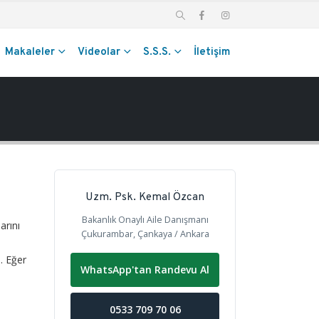
Makaleler
Videolar
S.S.S.
İletişim
Uzm. Psk. Kemal Özcan
Bakanlık Onaylı Aile Danışmanı
arını
Çukurambar, Çankaya / Ankara
. Eğer
WhatsApp'tan Randevu Al
0533 709 70 06