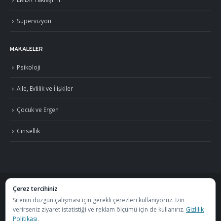
Süpervizyon
MAKALELER
Psikoloji
Aile, Evlilik ve İlişkiler
Çocuk ve Ergen
Cinsellik
Çerez tercihiniz
©
2026
Uzm. Psk. Kemal Özcan. Tüm hakları saklıdır. ·
Gizlilik Politikası ve KVKK
Sitenin düzgün çalışması için gerekli çerezleri kullanıyoruz. İzin
verirseniz ziyaret istatistiği ve reklam ölçümü için de kullanırız.
Gizlilik
·
S.S.S.
Politikası
.