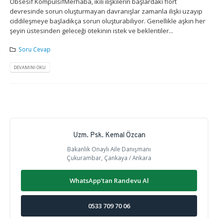
Obsesif KompulsifMerhaba, ikili ilişkilerin başlardaki flört
devresinde sorun oluşturmayan davranışlar zamanla ilişki uzayıp
ciddileşmeye başladıkça sorun oluşturabiliyor. Genellikle aşkın her
şeyin üstesinden geleceği ötekinin istek ve beklentiler...
Soru Cevap
DEVAMINI OKU
Uzm. Psk. Kemal Özcan
Bakanlık Onaylı Aile Danışmanı
Çukurambar, Çankaya / Ankara
WhatsApp'tan Randevu Al
0533 709 70 06