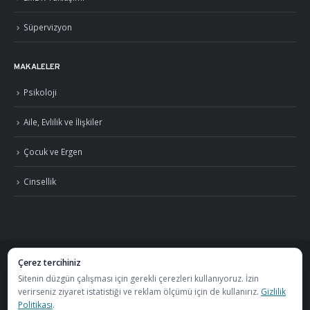
Süpervizyon
MAKALELER
Psikoloji
Aile, Evlilik ve İlişkiler
Çocuk ve Ergen
Cinsellik
Çerez tercihiniz
©
2026
Uzm. Psk. Kemal Özcan. Tüm hakları saklıdır. ·
Gizlilik Politikası ve KVKK
Sitenin düzgün çalışması için gerekli çerezleri kullanıyoruz. İzin
verirseniz ziyaret istatistiği ve reklam ölçümü için de kullanırız.
Gizlilik
·
S.S.S.
Politikası
.