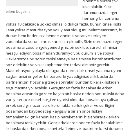
dinlenme suresi çok
kisa olabilir. Sizin
erken boşalma
durumunuzda, eger
herhangi bir zorlama
yoksa 10 dakikada uç kez olmasi oldukça fazla, bunun cinsel iliski
ilemi yoksa masturbasyon yoluylami oldugunu belirtmemissiniz, bu
durum hem bedeninizi hemde zihninizi yorar ve ilerleyen
zamanlarda sorun olarak karsiniza çikabilir. Sizin durumuzda eger
bosalma arzusu engeleyemediginiz bir sekilde, surekli zihninizi
mesgul ediyor, bosalmadan duramiyor, bu durum is ve sosyal
iliskilerinizde bir sorun teskil etmeye baslamissa bir rahatsizliktan
soz edebiliriz ve vakit kaybetmeden tedavi olmaniz gerekir.
Masturbasyon yoluyla oldugunda normal bir cinsel yasama uyum
saglamanizi engeller, bir partnerle yasadiginizda ilk baslarda
partnerinizin hosuna gitsede sonralari bundan bikarak iliskiden
sogumasina yol açabilir. Gereginden fazla bosalma ile erken
bosalma arasinda gozden kaçan bir baska neden-sonuç iliski daha
var: yeterince cinsel istegi ve uyarisi olmadan bosalmaya çalisan
erkek sertligini uzun sure korumakta zorluk çeker ve sertligini
bosalmadan kaybedecegi kaygisiyla bir an once iliskiyi
tamamlamak için kendini kasip hareketlerini hizlandirarak erken
bosalmayi tetikleyebilir. Genç erkeklerde birden fazla bosalabilme
ilk baslarda erken bosalmayi telafi etmeye, partnere karsi durumu