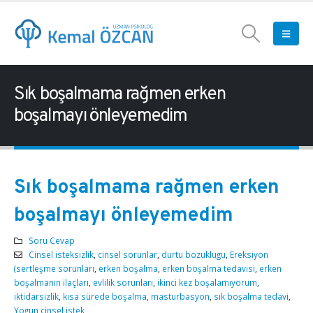
Sık boşalmama rağmen erken
boşalmayı önleyemedim
Sık boşalmama rağmen erken
boşalmayı önleyemedim
Soru Cevap
Cinsel isteksizlik
,
cinsel sorunlar
,
durtu bozuklugu
,
Ereksiyon
(sertleşme sorunları
,
erken boşalma
,
erken boşalma tedavisi
,
erken
boşalmanın ilaçları
,
evlilik sorunları
,
ikinci kez boşalamıyorum
,
iktidarsizlik
,
kısa sürede boşalma
,
masturbasyon
,
sık boşalma tedavi
,
Yogun cinsel istek