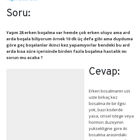
Soru:
Yaşım 28 erken boşalma var hemde çok erken oluyo ama ard
arda boşala biliyorum örnek 10 dk üç defa gibi ama duyduma
göre geç boşalanlar ikinci kez yapamıyorlar bendeki bu ard
arda kısa süre içerisinde birden fazla boşalma hastalık mı
sorun mu acaba ?
Cevap:
Erken bosalmanin ust
uste birkaç kez
bosalma ile bir ilgisi
yok, bazi kisilerde
yasa, cinsel istege veya
hormon duzeyinin
yuksekligine gore iki
bosalma arasindaki