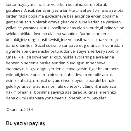
kurtarmaya yardimci olur ve erken bosalma sorun olarak
gorulmez. Ancak ilerleyen yasla birlikte cinsel performans azalipta
birden fazla bosalma guçlesmeye basladiginda erken bosalma
gerçek bir sorun olarak ortaya çikar ve o gune kadar ise yarayan
yollar ise yaramaz olur. Cinsellikte esas olan skor degil kalite ve bir
sekilde birlikte doyuma ulasma sanatidir. Burada kaç kere
bosaldiginiz degil, nasil sevistiginiz ve nasil haz alip haz verdiginiz
daha onemlidir. Guzel sevisme sanati ve dogru cinsellik sonradan
ogrenilen bir davranislar butunudur ve isteyen herkes yapabilir.
Cinsellikle ilgili soylenenler çogunlukla avcilarin palavralarina
benzer, o nedenle baskalarindan duydugunuz her seye
inanmayin, bilgiyi dogru yerden almaya çalisin. Eger bekarsaniz
evlendiginizde bu sorun bir sure daha devam edebilir ancak
esinize alistikça, ruhsal doyum cinsel doyumla paralel bir hale
geldikçe cinsel arzunuz normale donecektir. Simdilik iradenize
hakim olmanizi, bosalma sayinizi azaltarak bu cinsel enerjinizi
daha olumlu alanlara yoneltmenizi onerebilirim. Saygilar
Okunma:
5.534
Bu yazıyı paylaş