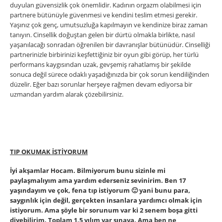
duyulan güvensizlik çok önemlidir. Kadının orgazm olabilmesi için
partnere bütünüyle güvenmesi ve kendini teslim etmesi gerekir.
Yaşınız çok genç, umutsuzluğa kapılmayın ve kendinize biraz zaman
tanıyın. Cinsellik doğuştan gelen bir dürtü olmakla birlikte, nasıl
yaşanılacağı sonradan öğrenilen bir davranışlar bütünüdür. Cinselliği
partnerinizle birbirinizi keşfettiğiniz bir oyun gibi görüp, her türlü
performans kaygısından uzak, gevşemiş rahatlamış bir şekilde
sonuca değil sürece odaklı yaşadığınızda bir çok sorun kendiliğinden
düzelir. Eğer bazı sorunlar herşeye rağmen devam ediyorsa bir
uzmandan yardım alarak çözebilirsiniz.
TIP OKUMAK İSTİYORUM
İyi akşamlar Hocam. Bilmiyorum bunu sizinle mi
paylaşmalıyım ama yardım ederseniz sevinirim. Ben 17
yaşındayım ve çok, fena tıp istiyorum 🙂 yani bunu para,
saygınlık için değil, gerçekten insanlara yardımcı olmak için
istiyorum. Ama şöyle bir sorunum var ki 2 senem boşa gitti
diyebilirim. Toplam 1,5 yılım var sınava. Ama ben ne