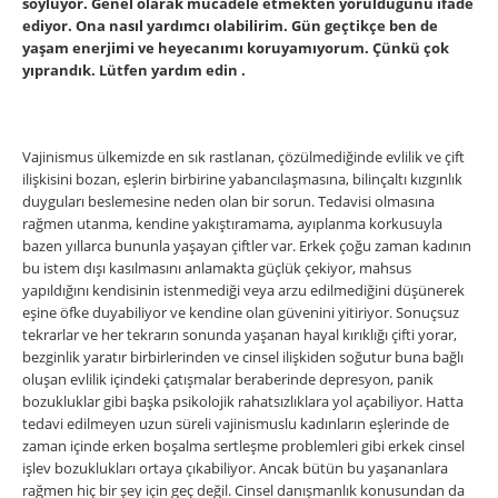
söylüyor. Genel olarak mücadele etmekten yorulduğunu ifade
ediyor. Ona nasıl yardımcı olabilirim. Gün geçtikçe ben de
yaşam enerjimi ve heyecanımı koruyamıyorum. Çünkü çok
yıprandık. Lütfen yardım edin .
Vajinismus ülkemizde en sık rastlanan, çözülmediğinde evlilik ve çift
ilişkisini bozan, eşlerin birbirine yabancılaşmasına, bilinçaltı kızgınlık
duyguları beslemesine neden olan bir sorun. Tedavisi olmasına
rağmen utanma, kendine yakıştıramama, ayıplanma korkusuyla
bazen yıllarca bununla yaşayan çiftler var. Erkek çoğu zaman kadının
bu istem dışı kasılmasını anlamakta güçlük çekiyor, mahsus
yapıldığını kendisinin istenmediği veya arzu edilmediğini düşünerek
eşine öfke duyabiliyor ve kendine olan güvenini yitiriyor. Sonuçsuz
tekrarlar ve her tekrarın sonunda yaşanan hayal kırıklığı çifti yorar,
bezginlik yaratır birbirlerinden ve cinsel ilişkiden soğutur buna bağlı
oluşan evlilik içindeki çatışmalar beraberinde depresyon, panik
bozukluklar gibi başka psikolojik rahatsızlıklara yol açabiliyor. Hatta
tedavi edilmeyen uzun süreli vajinismuslu kadınların eşlerinde de
zaman içinde erken boşalma sertleşme problemleri gibi erkek cinsel
işlev bozuklukları ortaya çıkabiliyor. Ancak bütün bu yaşananlara
rağmen hiç bir şey için geç değil. Cinsel danışmanlık konusundan da