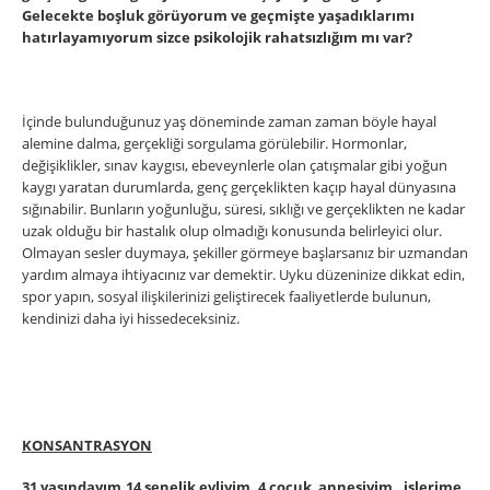
Gelecekte boşluk görüyorum ve geçmişte yaşadıklarımı
hatırlayamıyorum sizce psikolojik rahatsızlığım mı var?
İçinde bulunduğunuz yaş döneminde zaman zaman böyle hayal
alemine dalma, gerçekliği sorgulama görülebilir. Hormonlar,
değişiklikler, sınav kaygısı, ebeveynlerle olan çatışmalar gibi yoğun
kaygı yaratan durumlarda, genç gerçeklikten kaçıp hayal dünyasına
sığınabilir. Bunların yoğunluğu, süresi, sıklığı ve gerçeklikten ne kadar
uzak olduğu bir hastalık olup olmadığı konusunda belirleyici olur.
Olmayan sesler duymaya, şekiller görmeye başlarsanız bir uzmandan
yardım almaya ihtiyacınız var demektir. Uyku düzeninize dikkat edin,
spor yapın, sosyal ilişkilerinizi geliştirecek faaliyetlerde bulunun,
kendinizi daha iyi hissedeceksiniz.
KONSANTRASYON
31 yaşındayım,14 senelik evliyim, 4 çocuk annesiyim , işlerime