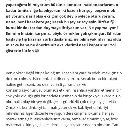
yapacağımı bilmiyorum bütün o konuları nasıl toparlarım, o
kadar ümitsizliğe kapılıyorum ki bazen her şeyi boşvermek
istiyorum, nasıl olsa eksiğim çok deyip öylece oturuyorum.
Bana, beni harekete geçirecek birşeyler söyleyin lütfen 🙂
bunu bir doktordan duymaya ihtiyacım var. Ne yapmalıyım?
Eminim ki sizin karşınıza böyle örnekler çok çıkmıştır. Sıfırdan
başlayıp tıp kazanan arkadaşlarınız, ne bilim yakınlarınız oldu
mu? ve bana ne önerirsiniz eksiklerimi nasıl kapatırım? Yol
gösterin lütfen 🙁
Ben doktor değil bir psikoloğum. İnsanlara yardım edebilmek için tıp
doktoru olmayı istemenizi takdir ediyorum. Ancak bunu bir takıntı
haline getirirseniz bu sizin verimli çalışmanızı ve
konsantrasyonunuzu olumsuz etkiler. İnsanlara yardım etmenin bir
çok yolu olduğu gibi bir hedefe ulaşmanın da bir çok yolu vardır. Tıp
okumak kolay bir şey deǧil, geceli gündüzlü çok çalışmayı gerektir..
Öncelikle kendinizi iyi tanımalı, yetenek ve kabiliyetlerinizi iyi
bilmelisiniz. Eğer düzenle ve yoğun ders çalışma, okuma, her şeyi
merak etme gibi alışkanlıklarınız varsa, temel eǧitiminiz iyiyse, fizik
matematik, kimya gibi desrlerde başarılıysanız neden olmasın. Tam