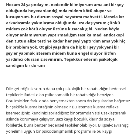
Hocam 24 yaşındayım, nedendir bilmiyorum ama ani bir şey
olduğunda heyecanlandığımda midem kötü oluyor ve
kusuyorum. bu durum sosyal hayatımı mahvetti. Mesela kız
arkadaşımla yakınlaşma olduğunda uzaklaşıyorum çünkü
midem çok kötü oluyor üstüne kusacak gibi. Neden böyle
oluyor anlamıyorum yaptırmadığım test kalmadı endoskopi
den tutun alize testine kadar her şeyi yaptırdım ama yok hiç
bir problem yok. Ot gibi yaşadım da hiç bir şey yok yeni bir
şeyler yapmak istesem midem buna engel oluyor lütfen
yardımcı olursanız sevinirim. Teşekkür ederim psikolojik
sandığım bir durum
Dile getirdiğiniz sorun daha çok psikolojik bir rahatsızlığın bedensel
tepkilerle ifadesi olan psikosomatik bir rahatsızlığa benziyor.
Boulimie’den farkı onda her yemekten sonra dış koşulardan baǧımsız
bir şekilde kusma isteǧinin olmasıdır Bu istemsiz kusma refleksi
istemediğiniz, kendinizi zorladığınız bir ortamdan sizi uzaklaştırarak
aslında korumaya çalışıyor. Bazı kaygı bozukluklarında sosyal
fobilerde, buna benzer bedensel tepkiler olabiliyor. Bilişsel-davranışçı
yönelimli uygun bir psikodanışmanlık programı ile bu kaygı