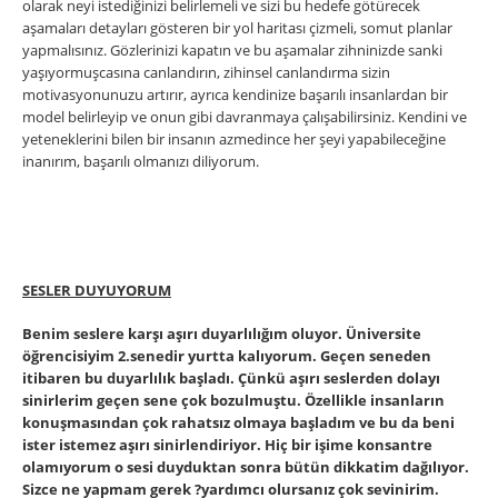
olarak neyi istediğinizi belirlemeli ve sizi bu hedefe götürecek
aşamaları detayları gösteren bir yol haritası çizmeli, somut planlar
yapmalısınız. Gözlerinizi kapatın ve bu aşamalar zihninizde sanki
yaşıyormuşcasına canlandırın, zihinsel canlandırma sizin
motivasyonunuzu artırır, ayrıca kendinize başarılı insanlardan bir
model belirleyip ve onun gibi davranmaya çalışabilirsiniz. Kendini ve
yeteneklerini bilen bir insanın azmedince her şeyi yapabileceğine
inanırım, başarılı olmanızı diliyorum.
SESLER DUYUYORUM
Benim seslere karşı aşırı duyarlılığım oluyor. Üniversite
öğrencisiyim 2.senedir yurtta kalıyorum. Geçen seneden
itibaren bu duyarlılık başladı. Çünkü aşırı seslerden dolayı
sinirlerim geçen sene çok bozulmuştu. Özellikle insanların
konuşmasından çok rahatsız olmaya başladım ve bu da beni
ister istemez aşırı sinirlendiriyor. Hiç bir işime konsantre
olamıyorum o sesi duyduktan sonra bütün dikkatim dağılıyor.
Sizce ne yapmam gerek ?yardımcı olursanız çok sevinirim.