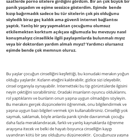
saatlerde porno sitelere girdiğini gördüm. Bir an çok büyük bir
panik yaşadım ve eşime sessizce gösterdim. Eşimde bende
kızıp bağırmadık sadece bu tür sitelerin çok pis olduğunu
söyledik biraz geç kaldık ama güvenli internet bağlantısı
yaptık. Yanlış bir şey yapmaktan çocuğumu olumsuz
etkilemekten korktum açıkçası oğlumuzla bu mevzuyu nasıl
konuşmalıyız cinsellikle ilgili paylaşımlarda bulunmalı mıyız
veya bir doktordan yardım almalı mıyız? Yardımcı olursanız
eşimde bende çok memnun oluruz.
Bu yaşlar çocuğun cinselliğini keşfettiği, bu konudaki merakın yoğun
olduğu yaşlardır. Kızların eteğini kaldırabilir, gizlice sizi izleyebilir,
cinsel organıyla oynayabilir. İnternetteki bu tip görüntülerde ilgisini
neyin çektiğini sorabilirsiniz. Oradaki insanların oyuncu olduklarını,
rol yaptıklarını ve bunların onun yaşına uygun olmadığını söyleyin.
Bu merakını gerçek düşüncelerini öğrenmek, onu bilgilendirmek ve
yaşına uygun bazı bilgileri vermek için kullanabilirsiniz. Cinselliği yok
saymak, saklamak, böyle anlarda panik içinde davranmak çocuğu
daha fazla meraklandıracak, farklı ve yanlış kaynaklarda öğrenme
arayışına itecek ve belki de hayatı boyunca cinselliğin kaygı
uyandıran kötü bir şey olduğunu düşünecektir. Çocuğunuza yaşına