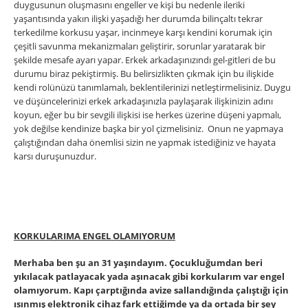
duygusunun oluşmasını engeller ve kişi bu nedenle ileriki
yaşantısında yakın ilişki yaşadığı her durumda bilinçaltı tekrar
terkedilme korkusu yaşar, incinmeye karşı kendini korumak için
çeşitli savunma mekanizmaları geliştirir, sorunlar yaratarak bir
şekilde mesafe ayarı yapar. Erkek arkadaşınızındı gel-gitleri de bu
durumu biraz pekiştirmiş. Bu belirsizlikten çıkmak için bu ilişkide
kendi rolünüzü tanımlamalı, beklentilerinizi netleştirmelisiniz. Duygu
ve düşüncelerinizi erkek arkadaşınızla paylaşarak ilişkinizin adını
koyun, eğer bu bir sevgili ilişkisi ise herkes üzerine düşeni yapmalı,
yok değilse kendinize başka bir yol çizmelisiniz. Onun ne yapmaya
çalıştığından daha önemlisi sizin ne yapmak istediğiniz ve hayata
karsı duruşunuzdur.
KORKULARIMA ENGEL OLAMIYORUM
Merhaba ben şu an 31 yaşındayım. Çocukluğumdan beri
yıkılacak patlayacak yada aşınacak gibi korkularım var engel
olamıyorum. Kapı çarptığında avize sallandığında çalıştığı için
ısınmış elektronik cihaz fark ettiğimde ya da ortada bir şey