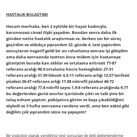
HASTALIK BULAŞTIMI
Hocam merhaba, ben 2 eylülde bir hayat kadınıyla,
korunmasız cinsel ilişki yaşadım. Bundan sonra daha ilk
günden nette hastalık araştırması vs. derken zor bir süreç
geçirdim ve oldukça yıprandım 22. günde 4. test yaptırdım
sonuçlarım negatif geldi bir an rahatlama sonrası iyi gibiydim
ama daha sonrasında testten önce midem için hastaneye
gitmiştim burada kan aldılar ve ortalama eritrosit 77-87
referans aralığı 90,9 ortalama hücre hemoglobin 27-31
referans aralığı 31.59 lökosit 4,5-11 referans arlığı 12,57 lenfosit
yüzdesi 20-47 referans arlığı 17,08 nötrefil yüzdesi 40-72
referans aralığı 77,8 nötrfil sayısı 1,9-8 referans aralığında 9,77
bu değerlerden gerisi sınırlar içerisinde çıktı ve tabi yine bir
telaş evham yaptım, psikiyatıra gittim ve başa çıkabildiğimi
söyledi ve 3 hafta sonrasına randevu verdi, ama ben eskisi gibi
değilim çok yıprandım sizce ne yapayım?
Bir psikolog olarak verdiğiniz test sonuçları ile ilgili değerlendirme