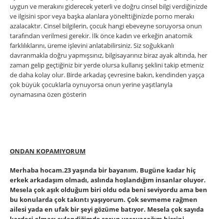
uygun ve merakını giderecek yeterli ve doğru cinsel bilgi verdiğinizde
ve ilgisini spor veya başka alanlara yönelttiğinizde porno merakı
azalacaktır. Cinsel bilgilerin, çocuk hangi ebeveyne soruyorsa onun
tarafından verilmesi gerekir. İlk önce kadın ve erkeğin anatomik
farklılıklarını, üreme işlevini anlatabilirsiniz. Siz soğukkanlı
davranmakla doğru yapmışsınız, bilgisayarınız biraz ayak altında, her
zaman gelip geçtiğiniz bir yerde olursa kullanış şeklini takip etmeniz
de daha kolay olur. Birde arkadaş çevresine bakın, kendinden yaşça
çok büyük çocuklarla oynuyorsa onun yerine yaşıtlarıyla
oynamasına özen gösterin
ONDAN KOPAMIYORUM
Merhaba hocam.23 yaşında bir bayanım. Bugüne kadar hiç
erkek arkadaşım olmadı, aslında hoşlandığım insanlar oluyor.
Mesela çok aşık olduğum biri oldu oda beni seviyordu ama ben
bu konularda çok takıntı yaşıyorum. Çok sevmeme rağmen
ailesi yada en ufak bir şeyi gözüme batıyor. Mesela çok sayıda
kardeşi olması evlendiğimde sorun yaşayacağım hissini