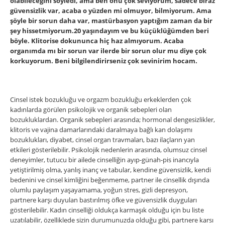
olabileceğini söyledi, ama ben onu çok seviyorum, sadece biraz
güvensizlik var, acaba o yüzden mi olmuyor, bilmiyorum. Ama
şöyle bir sorun daha var, mastürbasyon yaptığım zaman da bir
şey hissetmiyorum.20 yaşındayım ve bu küçüklüğümden beri
böyle. Klitorise dokununca hiç haz almıyorum. Acaba
organımda mı bir sorun var ilerde bir sorun olur mu diye çok
korkuyorum. Beni bilgilendirirseniz çok sevinirim hocam.
Cinsel istek bozukluğu ve orgazm bozukluğu erkeklerden çok
kadınlarda görülen psikolojik ve organik sebepleri olan
bozukluklardan. Organik sebepleri arasında; hormonal dengesizlikler,
klitoris ve vajina damarlarındaki daralmaya bağlı kan dolaşımı
bozuklukları, diyabet, cinsel organ travmaları, bazı ilaçların yan
etkileri gösterilebilir. Psikolojik nedenlerin arasında, olumsuz cinsel
deneyimler, tutucu bir ailede cinselliğin ayıp-günah-pis inancıyla
yetiştirilmiş olma, yanlış inanç ve tabular, kendine güvensizlik, kendi
bedenini ve cinsel kimliğini beğenmeme, partner ile cinsellik dışında
olumlu paylaşım yaşayamama, yoğun stres, gizli depresyon,
partnere karşı duyulan bastırılmış öfke ve güvensizlik duyguları
gösterilebilir. Kadın cinselliği oldukça karmaşık olduğu için bu liste
uzatılabilir, özelliklede sizin durumunuzda olduğu gibi, partnere karsı