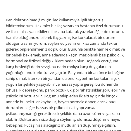
Ben doktor olmadığım için ilaç kullanımıyla ilgili bir görüş
bildiremiyorum. Hekimler bir ilaç yazarken hastanın özel durumunu
ve ilacın olası yan etkilerini hesaba katarak yazarlar. Eğer doktorunuz
hamile olduğunuzu bilerek ilaç yazmış ise korkulacak bir durum
olduğunu sanmıyorum, söylemediyseniz en kısa zamanda tekrar
giderek bilgilendirmeniz doğru olur. Bununla birlikte hamile olmak ve
bir bebek beklemek, anne adayında kaçınılmaz olarak bazı psikolojik,
hormonal ve fiziksel değişikliklere neden olur. Doğacak çocuğuna
karşı beslediği derin sevgi, bu narin canlıya karşı duygularının
yoğunluğu onu korkutur ve şaşırtır. Bir yandan bir an önce bebeğine
sahip olmak isterken bir yandan da onu kaybetme korkularını çok
yoğun bir şekilde yaşayabilir ve hassas yapısı gereği bu dönemde
lohusalık depresyonu, panik bozukluk gibi rahatsızlıklar görülebilir ve
psikolojisi bozulabilir. Doğumu takip eden ilk altı ay içinde bir çok
annede bu belirtiler kaybolur, hayatı normale döner, ancak bazı
durumlarda eğer hassas bir psikolojik alt yapı varsa,
psikodanışmanlığı gerektirecek şekilde daha uzun sürer veya kalıcı
olabilir. Doktorunuz size doğru söylemiş, olumsuz düşünmemeye,
bebeğinizi kucağınıza alacağınız mutlu anları düşünmeye çalısın.