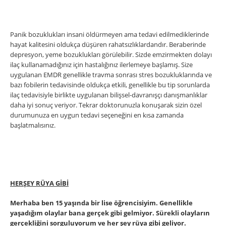
Panik bozuklukları insani öldürmeyen ama tedavi edilmediklerinde
hayat kalitesini oldukça düşüren rahatsızlıklardandır. Beraberinde
depresyon, yeme bozuklukları görülebilir. Sizde emzirmekten dolayı
ilaç kullanamadığınız için hastalığınız ilerlemeye başlamış. Size
uygulanan EMDR genellikle travma sonrası stres bozukluklarında ve
bazı fobilerin tedavisinde oldukça etkili, genellikle bu tip sorunlarda
ilaç tedavisiyle birlikte uygulanan bilişsel-davranışçı danışmanlıklar
daha iyi sonuç veriyor. Tekrar doktorunuzla konuşarak sizin özel
durumunuza en uygun tedavi seçeneğini en kısa zamanda
başlatmalısınız.
HERŞEY RÜYA GİBİ
Merhaba ben 15 yaşında bir lise öğrencisiyim. Genellikle
yaşadığım olaylar bana gerçek gibi gelmiyor. Sürekli olayların
gerçekliğini sorguluyorum ve her şey rüya gibi geliyor.