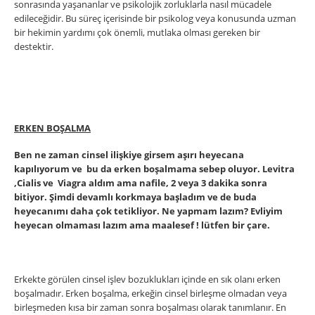
sonrasında yaşananlar ve psikolojik zorluklarla nasıl mücadele
edileceğidir. Bu süreç içerisinde bir psikolog veya konusunda uzman
bir hekimin yardımı çok önemli, mutlaka olması gereken bir
destektir.
ERKEN BOŞALMA
Ben ne zaman cinsel ilişkiye girsem aşırı heyecana
kapılıyorum ve bu da erken boşalmama sebep oluyor. Levitra
,Cialis ve Viagra aldım ama nafile, 2 veya 3 dakika sonra
bitiyor. Şimdi devamlı korkmaya başladım ve de buda
heyecanımı daha çok tetikliyor. Ne yapmam lazım? Evliyim
heyecan olmaması lazım ama maalesef ! lütfen bir çare.
Erkekte görülen cinsel işlev bozuklukları içinde en sık olanı erken
boşalmadır. Erken boşalma, erkeğin cinsel birleşme olmadan veya
birleşmeden kısa bir zaman sonra boşalması olarak tanımlanır. En