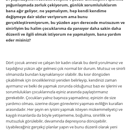
yoğunlaşmada zorluk çekiyorum, günlük sorumluluklarım
bana ağır geliyor, ne yapmalıyım, hep kendi kendime
değişmeye dair sözler veriyorum ama bunu
gerçekleştiremiyorum, bu yüzden aşırı derecede mutsuzum ve
sinirliyim bu halim çocuklarıma da yansıyor daha sakin daha
düzenli ve ilgili olmak istiyorum ne yapmalıyım, bana yardım
eder misiniz?
Dört çocuk annesi ve çalışan bir kadın olarak bu denli yorulmanız ve
taşıdığınız yükün ağır gelmesi çok normal bir durum. Mutsuz ve sinirli
olmanızda bundan kaynaklanıyor olabilir. Bu kısır döngüden
çıkabilmek için önceliklerinizi yeniden belirleyip, kendinizi zaman
ayırmanız ve belki de yapmak zorunda olduğunuz bazı ev işlerini ve
sorumlulukları çocuklarınızla eşiniz arasında paylaştırmanız
gerekebilir. Çocukları yalnız başınıza yapmadınız, eşinizin de size
yardımcı olması, üzerine düşen görevlerini yapması evliliğin kuralları
arasındadır. Her şeyin en iyisini yapmak isteyen mükemmeliyetçi ve
kaygılı insanlarda da böyle yetişememe, boğulma, sinirlilik ve
mutsuzluk görülebilir, devamında depresyona dönüşebilir.
Uyabileceğiniz gerçekçi planlar yapın ve bunu düzenli olarak yeni