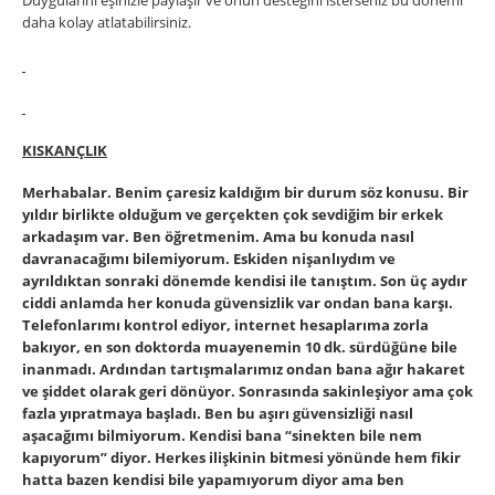
Duygularını eşinizle paylaşır ve onun desteğini isterseniz bu dönemi
daha kolay atlatabilirsiniz.
KISKANÇLIK
Merhabalar. Benim çaresiz kaldığım bir durum söz konusu. Bir
yıldır birlikte olduğum ve gerçekten çok sevdiğim bir erkek
arkadaşım var. Ben öğretmenim. Ama bu konuda nasıl
davranacağımı bilemiyorum. Eskiden nişanlıydım ve
ayrıldıktan sonraki dönemde kendisi ile tanıştım. Son üç aydır
ciddi anlamda her konuda güvensizlik var ondan bana karşı.
Telefonlarımı kontrol ediyor, internet hesaplarıma zorla
bakıyor, en son doktorda muayenemin 10 dk. sürdüğüne bile
inanmadı. Ardından tartışmalarımız ondan bana ağır hakaret
ve şiddet olarak geri dönüyor. Sonrasında sakinleşiyor ama çok
fazla yıpratmaya başladı. Ben bu aşırı güvensizliği nasıl
aşacağımı bilmiyorum. Kendisi bana “sinekten bile nem
kapıyorum” diyor. Herkes ilişkinin bitmesi yönünde hem fikir
hatta bazen kendisi bile yapamıyorum diyor ama ben