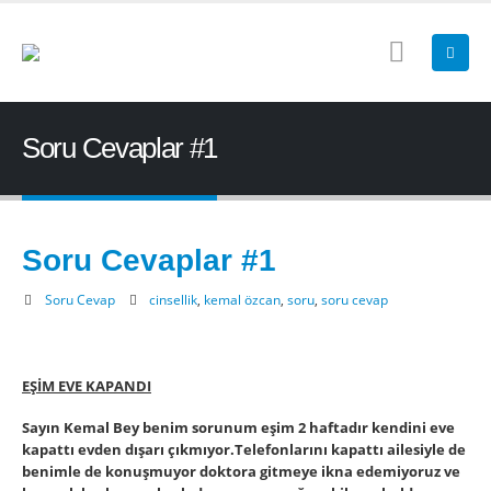
Soru Cevaplar #1
Soru Cevaplar #1
Soru Cevap
cinsellik
,
kemal özcan
,
soru
,
soru cevap
EŞİM EVE KAPANDI
Sayın Kemal Bey benim sorunum eşim 2 haftadır kendini eve
kapattı evden dışarı çıkmıyor.Telefonlarını kapattı ailesiyle de
benimle de konuşmuyor doktora gitmeye ikna edemiyoruz ve