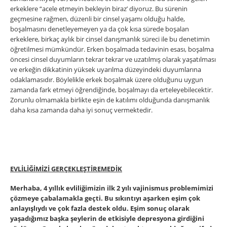
erkeklere “acele etmeyin bekleyin biraz’ diyoruz. Bu sürenin
geçmesine rağmen, düzenli bir cinsel yaşamı olduğu halde,
boşalmasını denetleyemeyen ya da çok kısa sürede boşalan
erkeklere, birkaç aylık bir cinsel danışmanlık süreci ile bu denetimin
öğretilmesi mümkündür. Erken boşalmada tedavinin esası, boşalma
öncesi cinsel duyumların tekrar tekrar ve uzatılmış olarak yaşatılması
ve erkeğin dikkatinin yüksek uyarılma düzeyindeki duyumlarına
odaklamasıdır. Böylelikle erkek boşalmak üzere olduğunu uygun
zamanda fark etmeyi öğrendiğinde, boşalmayı da erteleyebilecektir.
Zorunlu olmamakla birlikte eşin de katılımı olduğunda danışmanlık
daha kısa zamanda daha iyi sonuç vermektedir.
EVLİLİĞİMİZİ GERÇEKLEŞTİREMEDİK
Merhaba, 4 yıllık evliliğimizin ilk 2 yılı vajinismus problemimizi
çözmeye çabalamakla geçti. Bu sıkıntıyı aşarken eşim çok
anlayışlıydı ve çok fazla destek oldu. Eşim sonuç olarak
yaşadığımız başka şeylerin de etkisiyle depresyona girdiğini