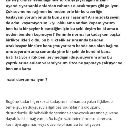
uyandırıyor sanki onlardan rahatsız olacakmışım gibi geliyor.
Çok sevmeme rağmen bu nedenlerle bir beraberliğe
başlayamıyorum onunla bunu nasıl aşarım? Aramızdaki şeyin
de adını koyamıyorum. 2 yıl oldu ama ondan kopamıyorum
ben hala bir şeyler hissettiğim için bu şekildeyim belki ama o
neden benden kopmuyor? Benimle normal arkadaşken başka
birliktelikleri oldu, bu birliktelikler sırasında benden
uzaklaşıyor bir süre konuşmuyor tam bende ona olan bağımı
unutuyorum ama sonunda yine bir şekilde kendini bana
hatırlatıyor artık beni sevmediğini düşünüyorum ama bu
yaptıklarına anlam veremiyorum sizce ne yapmaya çalışıyor ve
ben ona karşı
nasıl davranmalıyım ?
Bugüne kadar hiç erkek arkadaşınızın olmaması yakın ilişkilerde
temel güven duygusuyla ilgili bazı sıkıntılarınız olduğunu
düşündürdü. İlk bebeklik döneminde anne-çocuk arasında güvene
dayalı özel bir bağ vardır. Bu bağın vaktinden önce sonlanması,
kesintiye uğraması veya düzenle olmaması temel güven