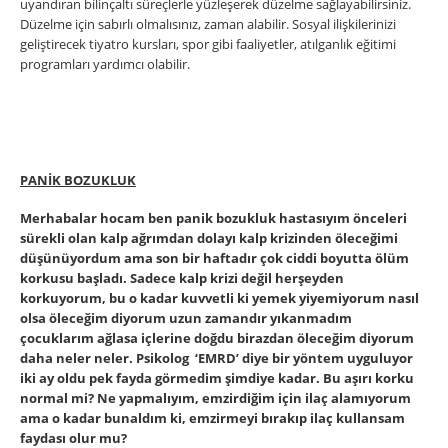
uyandıran bilinçaltı süreçlerle yüzleşerek düzelme sağlayabilirsiniz.
Düzelme için sabırlı olmalısınız, zaman alabilir. Sosyal ilişkilerinizi
geliştirecek tiyatro kursları, spor gibi faaliyetler, atılganlık eğitimi
programları yardımcı olabilir.
PANİK BOZUKLUK
Merhabalar hocam ben panik bozukluk hastasıyım önceleri
sürekli olan kalp ağrımdan dolayı kalp krizinden öleceğimi
düşünüyordum ama son bir haftadır çok ciddi boyutta ölüm
korkusu başladı. Sadece kalp krizi değil herşeyden
korkuyorum, bu o kadar kuvvetli ki yemek yiyemiyorum nasıl
olsa öleceğim diyorum uzun zamandır yıkanmadım
çocuklarım ağlasa içlerine doğdu birazdan öleceğim diyorum
daha neler neler. Psikolog ‘EMRD’ diye bir yöntem uyguluyor
iki ay oldu pek fayda görmedim şimdiye kadar. Bu aşırı korku
normal mi? Ne yapmalıyım, emzirdiğim için ilaç alamıyorum
ama o kadar bunaldım ki, emzirmeyi bırakıp ilaç kullansam
faydası olur mu?