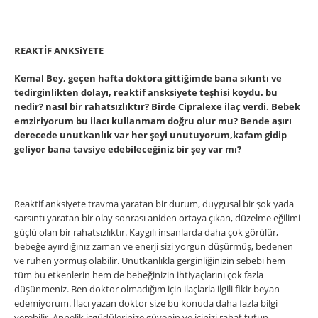
REAKTİF ANKSiYETE
Kemal Bey, geçen hafta doktora gittiğimde bana sıkıntı ve
tedirginlikten dolayı, reaktif ansksiyete teşhisi koydu. bu
nedir? nasıl bir rahatsızlıktır? Birde Cipralexe ilaç verdi. Bebek
emziriyorum bu ilacı kullanmam doğru olur mu? Bende aşırı
derecede unutkanlık var her şeyi unutuyorum,kafam gidip
geliyor bana tavsiye edebileceğiniz bir şey var mı?
Reaktif anksiyete travma yaratan bir durum, duygusal bir şok yada
sarsıntı yaratan bir olay sonrası aniden ortaya çıkan, düzelme eğilimi
güçlü olan bir rahatsızlıktır. Kaygılı insanlarda daha çok görülür,
bebeğe ayırdığınız zaman ve enerji sizi yorgun düşürmüş, bedenen
ve ruhen yormuş olabilir. Unutkanlıkla gerginliğinizin sebebi hem
tüm bu etkenlerin hem de bebeğinizin ihtiyaçlarını çok fazla
düşünmeniz. Ben doktor olmadığım için ilaçlarla ilgili fikir beyan
edemiyorum. İlacı yazan doktor size bu konuda daha fazla bilgi
verebilir. Annelik içgüdülerinize güvenin ve içinizi rahat tutun,