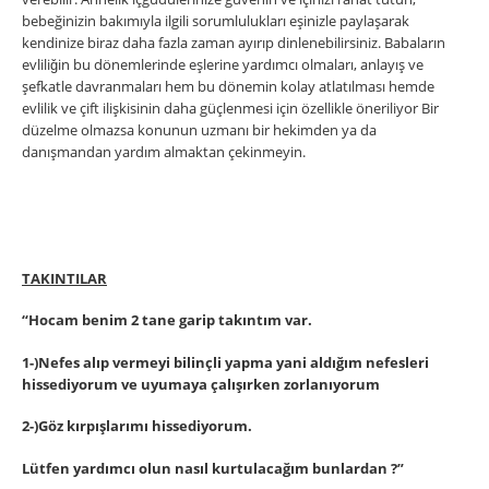
bebeğinizin bakımıyla ilgili sorumlulukları eşinizle paylaşarak
kendinize biraz daha fazla zaman ayırıp dinlenebilirsiniz. Babaların
evliliǧin bu dönemlerinde eşlerine yardımcı olmaları, anlayış ve
şefkatle davranmaları hem bu dönemin kolay atlatılması hemde
evlilik ve çift ilişkisinin daha güçlenmesi için özellikle öneriliyor Bir
düzelme olmazsa konunun uzmanı bir hekimden ya da
danışmandan yardım almaktan çekinmeyin.
TAKINTILAR
“Hocam benim 2 tane garip takıntım var.
1-)Nefes alıp vermeyi bilinçli yapma yani aldığım nefesleri
hissediyorum ve uyumaya çalışırken zorlanıyorum
2-)Göz kırpışlarımı hissediyorum.
Lütfen yardımcı olun nasıl kurtulacağım bunlardan ?”