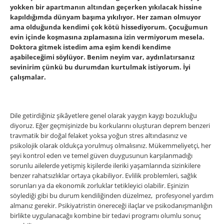
yokken bir apartmanın altından geçerken yıkılacak hissine
kapıldığımda dünyam başıma yıkılıyor. Her zaman olmuyor
ama olduğunda kendimi çok kötü hissediyorum. Çocuğumun
evin içinde koşmasına zıplamasına izin vermiyorum mesela.
Doktora gitmek istedim ama eşim kendi kendime
aşabileceğimi söylüyor. Benim neyim var, aydınlatırsanız
sevinirim çünkü bu durumdan kurtulmak istiyorum. İyi
çalışmalar.
Dile getirdiğiniz şikâyetlere genel olarak yaygın kaygı bozukluğu
diyoruz. Eğer geçmişinizde bu korkularını oluşturan deprem benzeri
travmatik bir doğal felaket yoksa yoğun stres altındasınız ve
psikolojik olarak oldukça yorulmuş olmalısınız. Mükemmeliyetçi, her
şeyi kontrol eden ve temel güven duygusunun karşılanmadığı
sorunlu ailelerde yetişmiş kişilerde ileriki yaşamlarında sizinkilere
benzer rahatsızlıklar ortaya çıkabiliyor. Evlilik problemleri, sağlık
sorunları ya da ekonomik zorluklar tetikleyici olabilir. Eşinizin
söylediği gibi bu durum kendiliğinden düzelmez, profesyonel yardım
almanız gerekir. Psikiyatristin önereceği ilaçlar ve psikodanışmanlığın
birlikte uygulanacağıı kombine bir tedavi programı olumlu sonuç