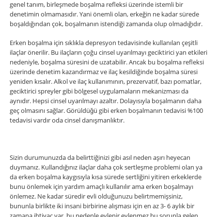
genel tanım, birleşmede boşalma refleksi üzerinde istemli bir
denetimin olmamasıdır. Yani önemli olan, erkeğin ne kadar sürede
boşaldığından çok, boşalmanın istendiği zamanda olup olmadığıdır.
Erken boşalma için sıklıkla depresyon tedavisinde kullanılan çeşitli
ilaçlar önerilir. Bu ilaçların çoğu cinsel uyarılmayı geciktirici yan etkileri
nedeniyle, boşalma süresini de uzatabilir. Ancak bu boşalma refleksi
üzerinde denetim kazandırmaz ve ilaç kesildiğinde boşalma süresi
yeniden kısalır. Alkol ve ilaç kullanımının, prezervatif, bazı pomatlar,
geciktirici spreyler gibi bölgesel uygulamaların mekanizması da
aynıdır. Hepsi cinsel uyarılmayı azaltır. Dolayısıyla boşalmanın daha
geç olmasını sağlar. Görüldüǧü gibi erken boşalmanın tedavisi %100
tedavisi vardır oda cinsel danışmanlıktır.
Sizin durumunuzda da belirttiğinizi gibi asıl neden aşırı heyecan
duymanız. Kullandığınız ilaçlar daha çok sertleşme problemi olan ya
da erken boşalma kaygısıyla kısa sürede sertliğini yitiren erkeklerde
bunu önlemek için yardım amaçlı kullanılır ama erken boşalmayı
önlemez. Ne kadar süredir evli olduğunuzu belirtmemişsiniz,
bununla birlikte iki insani birbirine alışması için en az 3- 6 aylık bir
zamana ihtiyaç var, bu nedenle evlenir evlenmez bu sorunla gelen