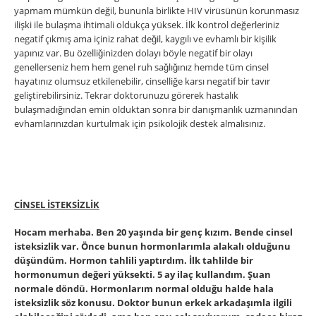
yapmam mümkün değil, bununla birlikte HIV virüsünün korunmasız
ilişki ile bulaşma ihtimali oldukça yüksek. İlk kontrol değerleriniz
negatif çıkmış ama içiniz rahat deǧil, kaygılı ve evhamlı bir kişilik
yapınız var. Bu özelliǧinizden dolayı böyle negatif bir olayı
genellerseniz hem hem genel ruh saǧlıǧınız hemde tüm cinsel
hayatınız olumsuz etkilenebilir, cinselliğe karsı negatif bir tavır
geliştirebilirsiniz. Tekrar doktorunuzu görerek hastalık
bulaşmadığından emin olduktan sonra bir danışmanlık uzmanından
evhamlarınızdan kurtulmak için psikolojik destek almalısınız.
CİNSEL İSTEKSİZLİK
Hocam merhaba. Ben 20 yaşında bir genç kızım. Bende cinsel
isteksizlik var. Önce bunun hormonlarımla alakalı olduğunu
düşündüm. Hormon tahlili yaptırdım. İlk tahlilde bir
hormonumun değeri yüksekti. 5 ay ilaç kullandım. Şuan
normale döndü. Hormonlarım normal olduğu halde hala
isteksizlik söz konusu. Doktor bunun erkek arkadaşımla ilgili