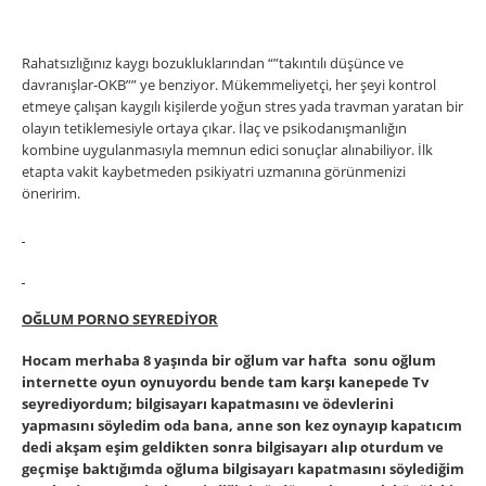
Rahatsızlığınız kaygı bozukluklarından “”takıntılı düşünce ve
davranışlar-OKB”” ye benziyor. Mükemmeliyetçi, her şeyi kontrol
etmeye çalışan kaygılı kişilerde yoğun stres yada travman yaratan bir
olayın tetiklemesiyle ortaya çıkar. İlaç ve psikodanışmanlığın
kombine uygulanmasıyla memnun edici sonuçlar alınabiliyor. İlk
etapta vakit kaybetmeden psikiyatri uzmanına görünmenizi
öneririm.
OĞLUM PORNO SEYREDİYOR
Hocam merhaba 8 yaşında bir oğlum var hafta sonu oğlum
internette oyun oynuyordu bende tam karşı kanepede Tv
seyrediyordum; bilgisayarı kapatmasını ve ödevlerini
yapmasını söyledim oda bana, anne son kez oynayıp kapatıcım
dedi akşam eşim geldikten sonra bilgisayarı alıp oturdum ve
geçmişe baktığımda oğluma bilgisayarı kapatmasını söylediğim