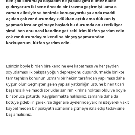
ben çok korkmaya başladım ne yapacağımı bilmez halde
çıldırıyorum iki sene öncede bir travma geçirmişti ama o
zaman ailesiyle ve benimle konuşuyordu şu anda maddi
açıdan çok zor durumdayız dükkan açtık ama dükkan iş
yapmadı icralar gelmeye başladı bu durumda onu tetikliyor
şimdi ben onu nasıl kendine getirebilirim lütfen yardım edin
çok zor durumdayım kendine bir şey yapmasından
korkuyorum, lütfen yardım edin.
Eşinizin böyle birden bire kendine eve kapatması ve her şeyden
soyutlaması ilk bakışta yoğun depresyonu düşündürmekle birlikte
tam teşhisin konunun uzmanı bir hekim tarafından yapılması daha
uygun olur; Geçmişten gelen yapısal yatkınlıǧın üstüne binen ticari
başarısızlık ve maddi zorluklar sanırım kırılma noktası oldu ve böyle
bir sonuca götürdü. Kaygılanmakta haklısınız, zamanla daha da
kötüye gidebilir, gerekirse diğer aile üyelerinde yardım isteyerek vakit
kaybetmeden bir psikiyatri uzmanına gitmeye ikna edip tedavisine
başlamalısınız.