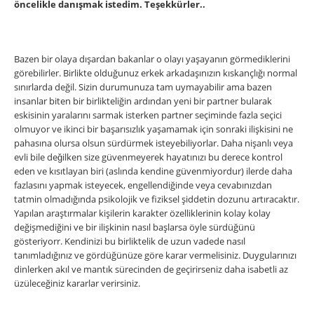
öncelikle danışmak istedim. Teşekkürler..
Bazen bir olaya dışardan bakanlar o olayı yaşayanın görmediklerini
görebilirler. Birlikte olduğunuz erkek arkadaşınızın kıskançlığı normal
sınırlarda değil. Sizin durumunuza tam uymayabilir ama bazen
insanlar biten bir birlikteliğin ardından yeni bir partner bularak
eskisinin yaralarını sarmak isterken partner seçiminde fazla seçici
olmuyor ve ikinci bir başarısızlık yaşamamak için sonraki ilişkisini ne
pahasına olursa olsun sürdürmek isteyebiliyorlar. Daha nişanlı veya
evli bile deǧilken size güvenmeyerek hayatınızı bu derece kontrol
eden ve kısıtlayan biri (aslında kendine güvenmiyordur) ilerde daha
fazlasını yapmak isteyecek, engellendiğinde veya cevabınızdan
tatmin olmadığında psikolojik ve fiziksel şiddetin dozunu artıracaktır.
Yapılan araştırmalar kişilerin karakter özelliklerinin kolay kolay
değişmediğini ve bir ilişkinin nasıl başlarsa öyle sürdüğünü
gösteriyorr. Kendinizi bu birliktelik de uzun vadede nasıl
tanımladığınız ve gördüğünüze göre karar vermelisiniz. Duygularınızı
dinlerken akıl ve mantık sürecinden de geçirirseniz daha isabetli az
üzüleceğiniz kararlar verirsiniz.