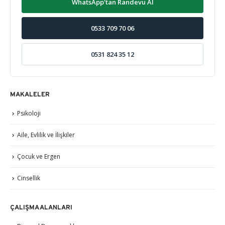
WhatsApp'tan Randevu Al
0533 709 70 06
0531 824 35 12
MAKALELER
Psikoloji
Aile, Evlilik ve İlişkiler
Çocuk ve Ergen
Cinsellik
ÇALIŞMA ALANLARI