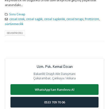
arasındaki...
Soru Cevap
cinsel istek
,
cinsel sağlık
,
cinsel sapkınlık
,
cinsel terapi
,
frottörizm
,
sürtünmecilik
DEVAMINI OKU
Uzm. Psk. Kemal Özcan
Bakanlık Onaylı Aile Danışmanı
Çukurambar, Çankaya / Ankara
WhatsApp'tan Randevu Al
0533 709 70 06