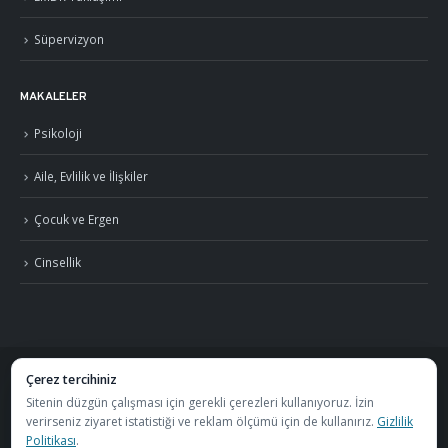
Süpervizyon
MAKALELER
Psikoloji
Aile, Evlilik ve İlişkiler
Çocuk ve Ergen
Cinsellik
Çerez tercihiniz
©
2026
Uzm. Psk. Kemal Özcan. Tüm hakları saklıdır. ·
Gizlilik Politikası ve KVKK
Sitenin düzgün çalışması için gerekli çerezleri kullanıyoruz. İzin
verirseniz ziyaret istatistiği ve reklam ölçümü için de kullanırız.
Gizlilik
·
S.S.S.
Politikası
.