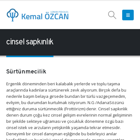
cinsel sapkınlık
Sürtünmecilik
Ergenlik döneminden beri kalabalık yerlerde ve toplu taşıma
araçlarında kadınlara sürtünerek zevk alıyorum. Birçok defa bu
nedenle başım belaya girsede bundan bir türlü vazgeçemedim,
evliyim, bu durumdan kurtulmak istiyorum. N.G /AdanaSözünü
ettiğiniz duruma sürtünmecilik (Frottörizm) denir. Cinsel sapkınlık
denen durum çoğu kez cinsel gelişim evrelerinin normal gelişiminin
bir şekilde sekteye uğraması ve çocukluk dönemine özgü bazı
cinsel istek ve arzuların yetişkinlik yaşamda tekrar etmesidir.
Deneyimli bir cinsel danışman eşliğinde bu belirleyici anılar
keşfedilrtrk ve bugünkü cinsel davranışınızla geçmiş yaşantılar