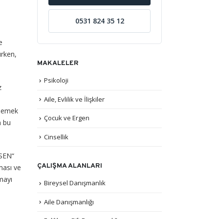
0531 824 35 12
e
urken,
MAKALELER
Psikoloji
z
Aile, Evlilik ve İlişkiler
nlemek
Çocuk ve Ergen
n bu
Cinsellik
„SEN“
ÇALIŞMA ALANLARI
ması ve
mayı
Bireysel Danışmanlık
Aile Danışmanlığı