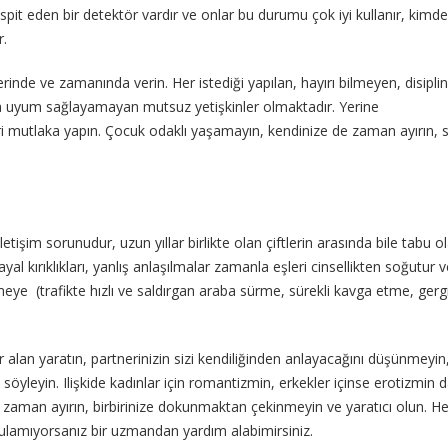
tespit eden bir detektör vardır ve onlar bu durumu çok iyi kullanır, kimd
r.
rinde ve zamanında verin. Her istediği yapılan, hayırı bilmeyen, disiplin
a uyum sağlayamayan mutsuz yetişkinler olmaktadır. Yerine
eri mutlaka yapın. Çocuk odaklı yaşamayın, kendinize de zaman ayırın, s
etişim sorunudur, uzun yıllar birlikte olan çiftlerin arasında bile tabu o
yal kırıklıkları, yanlış anlaşılmalar zamanla eşleri cinsellikten soğutur 
meye (trafikte hızlı ve saldırgan araba sürme, sürekli kavga etme, gergi
 alan yaratın, partnerinizin sizi kendiliğinden anlayacağını düşünmeyin
iz söyleyin. Ilişkide kadınlar için romantizmin, erkekler içinse erotizmin 
 zaman ayırın, birbirinize dokunmaktan çekinmeyin ve yaratıcı olun. H
lamıyorsanız bir uzmandan yardım alabimirsiniz.