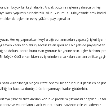
ndan büyük bir keyf alabilir. Ancak bütün ev işlerin yalnızca bir kişi
e karşı yapılmış bir haksızlık olur. Günümüz Türkiye’sinde artık kadın
kekler de eşlerinin ev işi yükünü paylaşmalıdır
a yazın. Her eş yapmaktan keyf aldığı zorlanmadan yapacağı işleri (ye
ven kadınlar olabilir) seçsin kalan işleri adil bir şekilde paylaştıkta
ğıda dökün, sonra bunu evin görünür bir yerine asın. Eşler biribirini 
En büyük ödül erken biten ev işlerinden arta kalan zamanı birlikte geç
sıl kullanılacağı bir çok çiftte önemli bir sorundur. Ilişkinin en başı
liliği bir kabusa dönüştürüp boşanmaya kadar götürebilir.
ortaya çıkacak tuzaklardan korur ve problem çıkmasını engeller. Kazan
larınız ve yatırımlarınız açık ve net olsun. Böylece gelir ve gideriniz