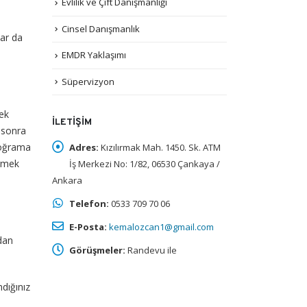
Evlilik ve Çift Danışmanlığı
Cinsel Danışmanlık
lar da
EMDR Yaklaşımı
Süpervizyon
mek
İLETIŞIM
n sonra
proğrama
Adres:
Kızılırmak Mah. 1450. Sk. ATM
irmek
İş Merkezi No: 1/82, 06530 Çankaya /
Ankara
Telefon:
0533 709 70 06
E-Posta:
kemalozcan1@gmail.com
ndan
Görüşmeler:
Randevu ile
dığınız