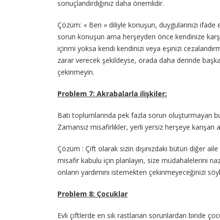
sonuçlandırdığınız daha önemlidir.
Çözüm: « Ben » diliyle konuşun, duygularınızı ifade 
sorun konuşun ama herşeyden önce kendinize karşı
içinmi yoksa kendi kendinizi veya eşinizi cezalandırm
zarar verecek şekildeyse, orada daha derinde başka 
çekinmeyin.
Problem 7: Akrabalarla ilişkiler:
Batı toplumlarında pek fazla sorun oluşturmayan b
Zamansız misafirlikler, yerli yersiz herşeye karışan a
Çözüm : Çift olarak sizin dışınızdaki bütün diğer aile fe
misafir kabulu için planlayın, size müdahalelerini naz
onların yardımını istemekten çekinmeyeceğinizi söyl
Problem 8: Çocuklar
Evli çiftlerde en sık rastlanan sorunlardan biride ço