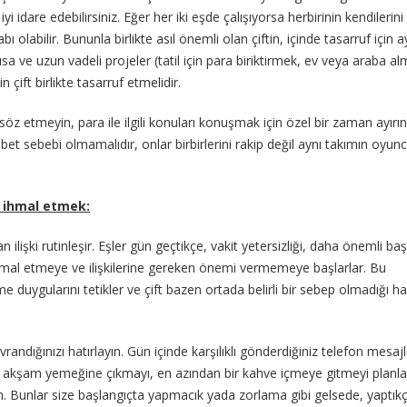
yi idare edebilirsiniz. Eğer her iki eşde çalışıyorsa herbirinin kendilerin
 olabilir. Bununla birlikte asıl önemli olan çiftin, içinde tasarruf için a
sa ve uzun vadeli projeler (tatil için para biriktirmek, ev veya araba a
 çift birlikte tasarruf etmelidir.
öz etmeyin, para ile ilgili konuları konuşmak için özel bir zaman ayırın
abet sebebi olmamalıdır, onlar birbirlerini rakip değil aynı takımın oyunc
 ihmal etmek:
ilişki rutinleşir. Eşler gün geçtikçe, vakit yetersizliği, daha önemli ba
i ihmal etmeye ve ilişkilerine gereken önemi vermemeye başlarlar. Bu
lme duygularını tetikler ve çift bazen ortada belirli bir sebep olmadığı h
vrandığınızı hatırlayın. Gün içinde karşılıklı gönderdiğiniz telefon mesajl
likte akşam yemeğine çıkmayı, en azından bir kahve içmeye gitmeyi planla
. Bunlar size başlangıçta yapmacık yada zorlama gibi gelsede, yaptık