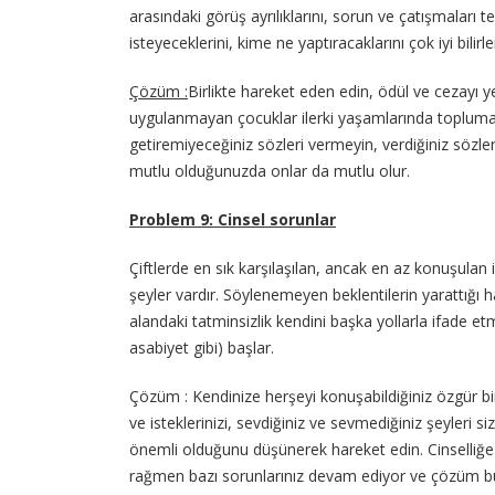
arasındaki görüş ayrılıklarını, sorun ve çatışmaları 
isteyeceklerini, kime ne yaptıracaklarını çok iyi bilirle
Çözüm :
Birlikte hareket eden edin, ödül ve cezayı ye
uygulanmayan çocuklar ilerki yaşamlarında toplum
getiremiyeceğiniz sözleri vermeyin, verdiğiniz sözl
mutlu olduğunuzda onlar da mutlu olur.
Problem 9: Cinsel sorunlar
Çiftlerde en sık karşılaşılan, ancak en az konuşulan il
şeyler vardır. Söylenemeyen beklentilerin yarattığı ha
alandaki tatminsizlik kendini başka yollarla ifade et
asabiyet gibi) başlar.
Çözüm : Kendinize herşeyi konuşabildiğiniz özgür bir
ve isteklerinizi, sevdiğiniz ve sevmediğiniz şeyleri s
önemli olduğunu düşünerek hareket edin. Cinselliğe
rağmen bazı sorunlarınız devam ediyor ve çözüm bu