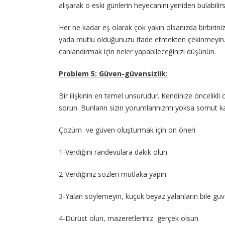
alışarak o eski günlerin heyecanını yeniden bulabilirs
Her ne kadar eş olarak çok yakın olsanızda birbirini
yada mutlu olduğunuzu ifade etmekten çekinmeyin. Esk
canlandırmak için neler yapabileceğinizi düşünün.
Problem 5: Güven-güvensizlik:
Bir ilişkinin en temel unsurudur. Kendinize öncelikli o
sorun. Bunların sizin yorumlarınızmı yoksa somut kan
Çözüm ve güven oluşturmak için on öneri
1-Verdiğini randevulara dakik olun
2-Verdiğiniz sözleri mutlaka yapın
3-Yalan söylemeyin, küçük beyaz yalanların bile güv
4-Dürüst olun, mazeretleriniz gerçek olsun