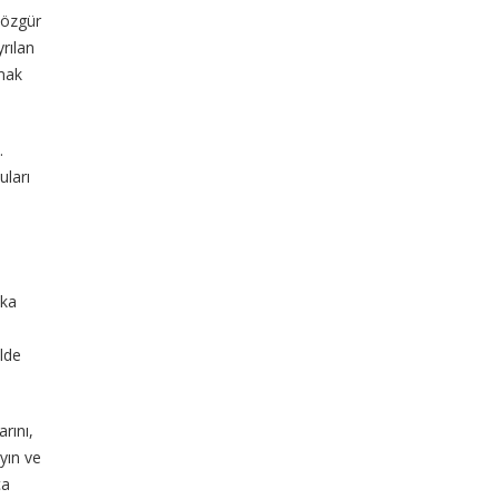
i özgür
yrılan
lmak
.
uları
şka
alde
arını,
yın ve
ça