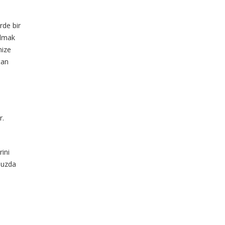
rde bir
ulmak
nize
tan
r.
rini
unuzda