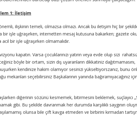
lem 1: İletişim
nemli, ilişkinin temeli, olmazsa olmazı. Ancak bu iletişim hiç bir şekild
a bir işle uğraşırken, internetten mesaj kutusuna bakarken; gazete ok
acil bir işle uğraşırken olmamalıdır.
evizyonu kapatın. Varsa çocuklarınızı yatırın veya evde olup sizi rahatsı
ğiniz böyle bir ortam, sizin dış uyaranların dikkatiniz dağıtmamasını,
nuşurken kendinize hakim olamıyor sesinizi yükseltiyorszanız, bunu ö
uğu mekanları seçebilirsiniz Başkalarının yanında bağıramıyacağınız içi
başlarken diğerinin sözünü kesmemek, bitirmesini beklemek, suçlayıcı 
anmamak gibi. Bu şekilde davranmak her durumda karşılıklı saygının oluş
şılamamış olunsa bile çift kavga etmeden ve birbirini kırmadan tartış