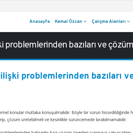
Anasayfa
Kemal Özcan
Çalışma Alanları
işki problemlerinden bazıları ve çözüm
 ilişki problemlerinden bazıları v
zı temel konular mutlaka konuşulmalıdır. Böyle bir sorun hissedildiğinde
rip, çözüm üretebilmeli ve kesinlikle sürüncemede bırakılmamalıdır.
şki problemlerinden bahsedip bazı çözüm önerileri sunmaya çalışacağım.