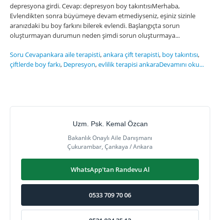
depresyona girdi. Cevap: depresyon boy takıntısıMerhaba,
Evlendikten sonra büyümeye devam etmediyseniz, eşiniz sizinle
aranızdaki bu boy farkını bilerek evlendi. Başlangıçta sorun
oluşturmayan durumun neden şimdi sorun oluşturmaya...
Soru Cevap
ankara aile terapisti
,
ankara çift terapisti
,
boy takıntısı
,
çiftlerde boy farkı
,
Depresyon
,
evlilik terapisi ankara
Devamını oku...
Uzm. Psk. Kemal Özcan
Bakanlık Onaylı Aile Danışmanı
Çukurambar, Çankaya / Ankara
WhatsApp'tan Randevu Al
0533 709 70 06