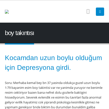
boy takıntısı
Kocamdan uzun boylu olduğum
için Depresyona girdi.
Soru: Merhaba kemal bey bn 37 yasinda oldukça guzel uzun boylu
1:79 bayanim esim boy takintisi var ne yanimda yuruyor ne benimle
resim cektiriyor bazen bana nefret dolu gozlerle baktigini
hissediyorum. Severek evlendik ve esimin bu tavirlari fazla anormal
geliyor evlilk hayatimiz cok yiprandi piskologa kesinlikle gitmez ne
yapmam gerekiyor bnde biktim bu durumdan bunaldim galiba