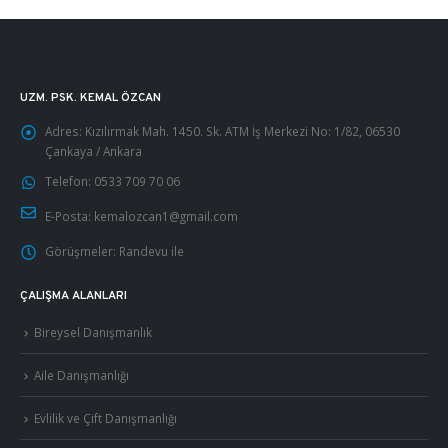
UZM. PSK. KEMAL ÖZCAN
Adres:
Kızılırmak Mah. 1450. Sk. ATM İş Merkezi No: 1/82, 06530
Çankaya / Ankara
Telefon:
0533 709 70 06
E-Posta:
kemalozcan1@gmail.com
Görüşmeler:
Randevu ile
ÇALIŞMA ALANLARI
Bireysel Danışmanlık
Aile Danışmanlığı
Evlilik ve Çift Danışmanlığı