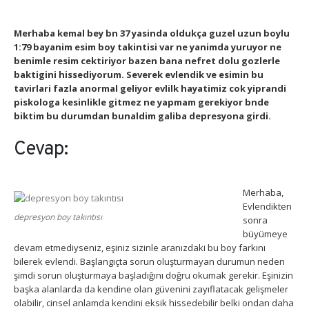
Merhaba kemal bey bn 37 yasinda oldukça guzel uzun boylu
1:79 bayanim esim boy takintisi var ne yanimda yuruyor ne
benimle resim cektiriyor bazen bana nefret dolu gozlerle
baktigini hissediyorum. Severek evlendik ve esimin bu
tavirlari fazla anormal geliyor evlilk hayatimiz cok yiprandi
piskologa kesinlikle gitmez ne yapmam gerekiyor bnde
biktim bu durumdan bunaldim galiba depresyona girdi.
Cevap:
Merhaba,
Evlendikten
depresyon boy takıntısı
sonra
büyümeye
devam etmediyseniz, eşiniz sizinle aranızdaki bu boy farkını
bilerek evlendi. Başlangıçta sorun oluşturmayan durumun neden
şimdi sorun oluşturmaya başladığını doğru okumak gerekir. Eşinizin
başka alanlarda da kendine olan güvenini zayıflatacak gelişmeler
olabilir, cinsel anlamda kendini eksik hissedebilir belki ondan daha