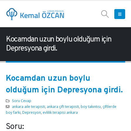
Kocamdan uzun boylu olduğum için
Depresyona girdi.
Kocamdan uzun boylu
olduğum için Depresyona girdi.
Soru Cevap
ankara aile terapisti
,
ankara çift terapisti
,
boy takıntısı
,
çiftlerde
boy farkı
,
Depresyon
,
evlilik terapisi ankara
Soru: