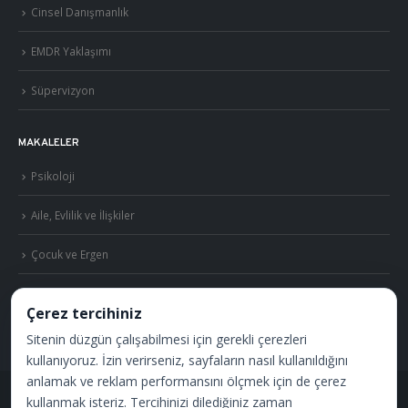
Cinsel Danışmanlık
EMDR Yaklaşımı
Süpervizyon
MAKALELER
Psikoloji
Aile, Evlilik ve İlişkiler
Çocuk ve Ergen
Cinsellik
Çerez tercihiniz
Sitenin düzgün çalışabilmesi için gerekli çerezleri
kullanıyoruz. İzin verirseniz, sayfaların nasıl kullanıldığını
anlamak ve reklam performansını ölçmek için de çerez
kullanmak isteriz. Tercihinizi dilediğiniz zaman