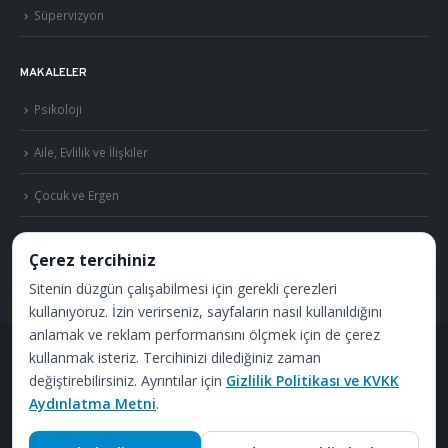
Süpervizyon
MAKALELER
Psikoloji
Aile, Evlilik ve İlişkiler
Çocuk ve Ergen
Cinsellik
Çerez tercihiniz
Sitenin düzgün çalışabilmesi için gerekli çerezleri
kullanıyoruz. İzin verirseniz, sayfaların nasıl kullanıldığını
anlamak ve reklam performansını ölçmek için de çerez
kullanmak isteriz. Tercihinizi dilediğiniz zaman
©
2026
Uzm. Psk. Kemal Özcan. Tüm hakları saklıdır. ·
Gizlilik Politikası ve KVKK
değiştirebilirsiniz. Ayrıntılar için
Gizlilik Politikası ve KVKK
Aydınlatma Metni
.
·
S.S.S.
Görüşmeler
Özel Metafor Aile Danışma Merkezi
bünyesinde