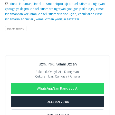
cinsel istismar
,
cinsel istismar röportajı
,
cinsel istismara uğrayan
çocuğa yaklaşım
,
cinsel istismara uğrayan çocuğun psikolojisi
,
cinsel
istismardan korunma
,
cinsel istismarın sonuçları
,
çocuklarda cinsel
istismarın sonuçları
,
kemal özcan yedigün gazetesi
DEVAMINI OKU
Uzm. Psk. Kemal Özcan
Bakanlık Onaylı Aile Danışmanı
Çukurambar, Çankaya / Ankara
WhatsApp'tan Randevu Al
0533 709 70 06