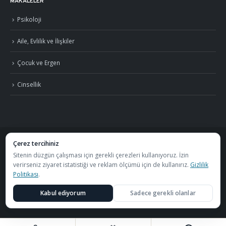
MAKALELER
Psikoloji
Aile, Evlilik ve İlişkiler
Çocuk ve Ergen
Cinsellik
Çerez tercihiniz
©
2026
Uzm. Psk. Kemal Özcan. Tüm hakları saklıdır. ·
Gizlilik Politikası ve KVKK
Sitenin düzgün çalışması için gerekli çerezleri kullanıyoruz. İzin
verirseniz ziyaret istatistiği ve reklam ölçümü için de kullanırız.
Gizlilik
·
S.S.S.
Politikası
.
Görüşmeler
Özel Metafor Aile Danışma Merkezi
bünyesinde
Kabul ediyorum
Sadece gerekli olanlar
yapılmaktadır.