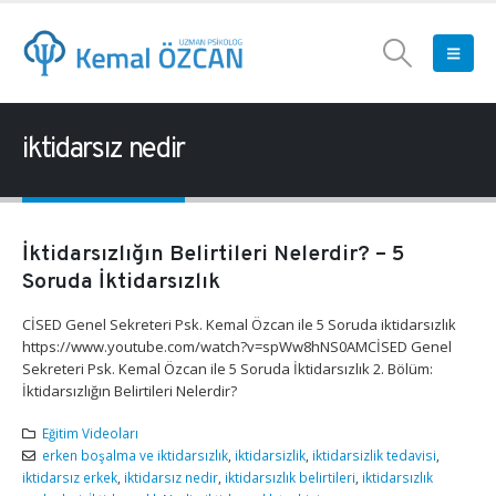
iktidarsız nedir
İktidarsızlığın Belirtileri Nelerdir? – 5
Soruda İktidarsızlık
CİSED Genel Sekreteri Psk. Kemal Özcan ile 5 Soruda iktidarsızlık
https://www.youtube.com/watch?v=spWw8hNS0AMCİSED Genel
Sekreteri Psk. Kemal Özcan ile 5 Soruda İktidarsızlık 2. Bölüm:
İktidarsızlığın Belirtileri Nelerdir?
Eğitim Videoları
erken boşalma ve iktidarsızlık
,
iktidarsizlik
,
iktidarsizlik tedavisi
,
iktidarsız erkek
,
iktidarsız nedir
,
iktidarsızlık belirtileri
,
iktidarsızlık