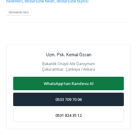
nedenleri
,
İktidarsızlık Nedir
,
iktidarsızlık teşhisi
DEVAMINI OKU
Uzm. Psk. Kemal Özcan
Bakanlık Onaylı Aile Danışmanı
Çukurambar, Çankaya / Ankara
WhatsApp'tan Randevu Al
0533 709 70 06
0531 824 35 12