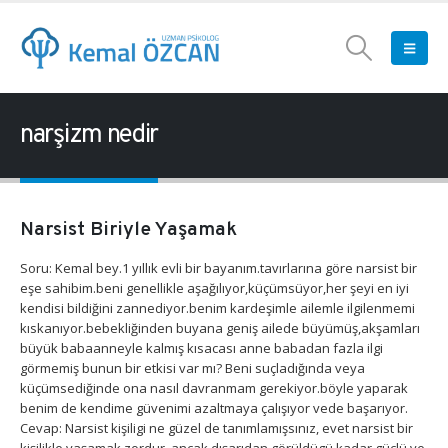
narşizm nedir
Narsist Biriyle Yaşamak
Soru: Kemal bey.1 yıllık evli bir bayanım.tavırlarına göre narsist bir
eşe sahibim.beni genellikle aşağılıyor,küçümsüyor,her şeyi en iyi
kendisi bildiğini zannediyor.benim kardeşimle ailemle ilgilenmemi
kıskanıyor.bebekliğinden buyana geniş ailede büyümüş,akşamları
büyük babaanneyle kalmış kısacası anne babadan fazla ilgi
görmemiş bunun bir etkisi var mı? Beni suçladığında veya
küçümsediğinde ona nasıl davranmam gerekiyor.böyle yaparak
benim de kendime güvenimi azaltmaya çalışıyor vede başarıyor.
Cevap: Narsist kişiligi ne güzel de tanımlamışsınız, evet narsist bir
kişilikle yaşamak zordur, ancak dışarıdan görüldügü kadar güçlü ve