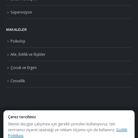
Süpervizyon
MAKALELER
Psikoloji
Aile, Evlilik ve İlişkiler
Çocuk ve Ergen
Cinsellik
Çerez tercihiniz
©
2026
Uzm. Psk. Kemal Özcan. Tüm hakları saklıdır. ·
Gizlilik Politikası ve KVKK
Sitenin düzgün çalışması için gerekli çerezleri kullanıyoruz. İzin
verirseniz ziyaret istatistiği ve reklam ölçümü için de kullanırız.
Gizlilik
·
S.S.S.
Politikası
.