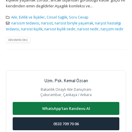
kendinden emin degildirler.Aşagılık komleksi ve...
Aile, Evlilik ve İlişkiler
,
Cinsel Sağlık
,
Soru Cevap
narsism tedavisi
,
narsist
,
narsist biriyle yaşamak
,
narşist hastalığı
tedavisi
,
narsist kişilik
,
narsist kişilik nedir
,
narsist nedir
,
narşizm nedir
DEVAMINI OKU
Uzm. Psk. Kemal Özcan
Bakanlık Onaylı Aile Danışmanı
Çukurambar, Çankaya / Ankara
WhatsApp'tan Randevu Al
0533 709 70 06