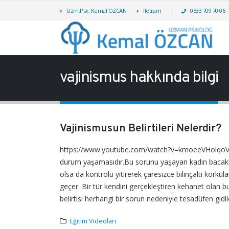
Uzm.Psk. Kemal ÖZCAN
İletişim
0533 709 70 06
vajinismus hakkında bilgi
Vajinismusun Belirtileri Nelerdir?
https://www.youtube.com/watch?v=kmoeeVHolqoVajinis
durum yaşamasıdır.Bu sorunu yaşayan kadın bacaklarını
olsa da kontrolü yitirerek çaresizce bilinçaltı korkula
geçer. Bir tür kendini gerçekleştiren kehanet olan b
belirtisi herhangi bir sorun nedeniyle tesadüfen gid
Eğitim Videoları