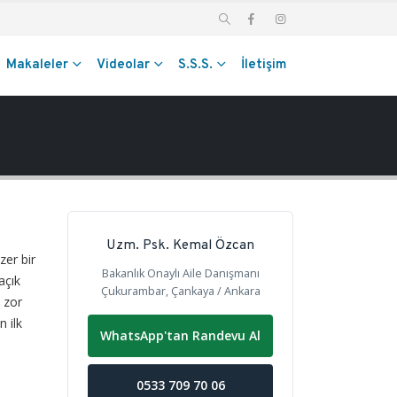
Makaleler
Videolar
S.S.S.
İletişim
Uzm. Psk. Kemal Özcan
zer bir
Bakanlık Onaylı Aile Danışmanı
açık
Çukurambar, Çankaya / Ankara
e zor
 ilk
WhatsApp'tan Randevu Al
0533 709 70 06