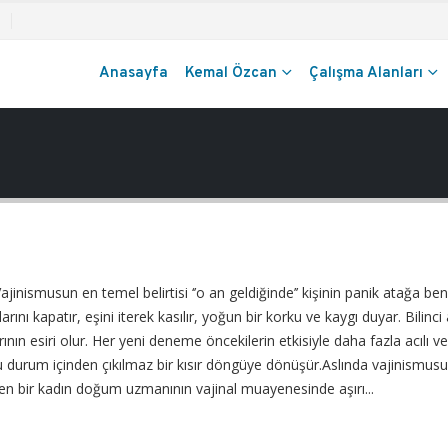
Anasayfa
Kemal Özcan
Çalışma Alanları
musun en temel belirtisi ‘’o an geldiğinde’’ kişinin panik atağa ben
 kapatır, eşini iterek kasılır, yoğun bir korku ve kaygı duyar. Bilinci 
rının esiri olur. Her yeni deneme öncekilerin etkisiyle daha fazla acılı v
u durum içinden çıkılmaz bir kısır döngüye dönüşür.Aslında vajinismusun
ilen bir kadın doğum uzmanının vajinal muayenesinde aşırı...