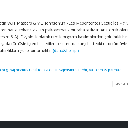
W.H. Masters & V.E. Johnson’un «Les Mésententes Sexuelles » (1
ştiren hatta imkansız kılan psikosomatik bir rahatsızlıktır. Anatomik olar
 (resim 6-A). Fizyolojik olarak ritmik orgazm kasılmalardan çok farklı bir
li yada tümüyle içten hissedilen bir duruma karşı bir tepki olup tümüyle
tsızlıklara güzel bir örnektir.
(daha&helliip;)
 bilgi
,
vajinismus nasıl tedavi edilir
,
vajinismus nedir
,
vajinismus parmak
DEVAMIN