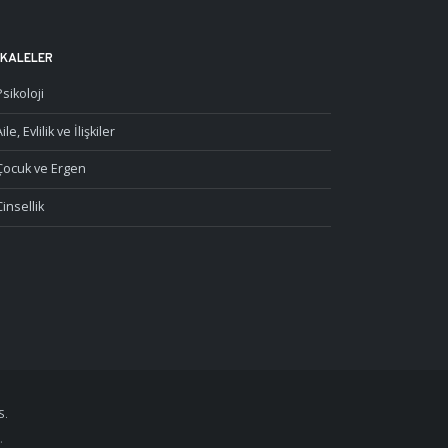
KALELER
Psikoloji
ile, Evlilik ve İlişkiler
Çocuk ve Ergen
Cinsellik
S.
.