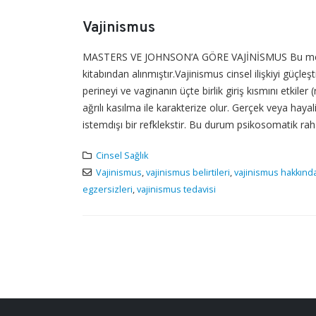
Vajinismus
MASTERS VE JOHNSON’A GÖRE VAJİNİSMUS Bu metin 
kitabından alınmıştır.Vajinismus cinsel ilişkiyi güçle
perineyi ve vaginanın üçte birlik giriş kısmını etkiler
ağrılı kasılma ile karakterize olur. Gerçek veya haya
istemdışı bir refklekstir. Bu durum psikosomatik raha
Cinsel Sağlık
Vajinismus
,
vajinismus belirtileri
,
vajinismus hakkında
egzersizleri
,
vajinismus tedavisi