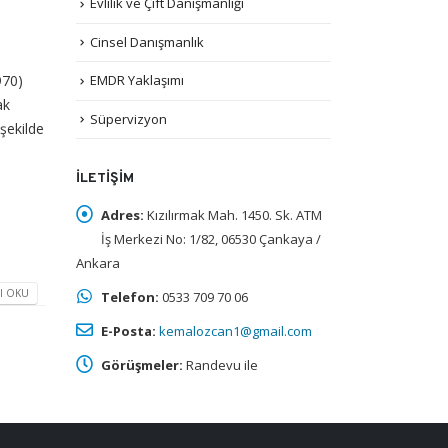
Evlilik ve Çift Danışmanlığı
Cinsel Danışmanlık
970)
EMDR Yaklaşımı
ak
Süpervizyon
 şekilde
İLETIŞIM
Adres:
Kızılırmak Mah. 1450. Sk. ATM
İş Merkezi No: 1/82, 06530 Çankaya /
Ankara
I OKU
Telefon:
0533 709 70 06
E-Posta:
kemalozcan1@gmail.com
Görüşmeler:
Randevu ile