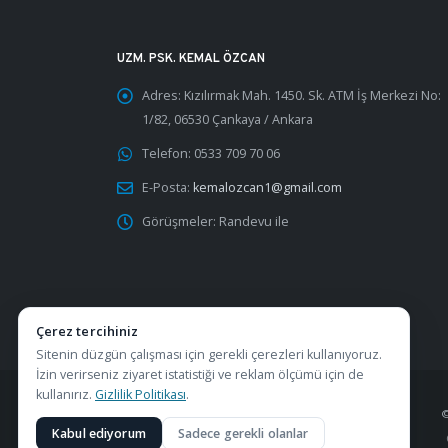
UZM. PSK. KEMAL ÖZCAN
Adres:
Kızılırmak Mah. 1450. Sk. ATM İş Merkezi No:
1/82, 06530 Çankaya / Ankara
Telefon:
0533 709 70 06
E-Posta:
kemalozcan1@gmail.com
Görüşmeler:
Randevu ile
Çerez tercihiniz
Sitenin düzgün çalışması için gerekli çerezleri kullanıyoruz.
İzin verirseniz ziyaret istatistiği ve reklam ölçümü için de
kullanırız.
Gizlilik Politikası
.
Kabul ediyorum
Sadece gerekli olanlar