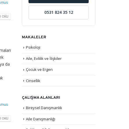
ismus
0531 824 35 12
I OKU
MAKALELER
Psikoloji
maları
ek
Aile, Evlilik ve İlişkiler
 ya da
Çocuk ve Ergen
ak
Cinsellik
ÇALIŞMA ALANLARI
ismus
Bireysel Danışmanlık
Aile Danışmanlığı
I OKU