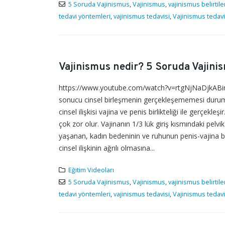
5 Soruda Vajinismus
,
Vajinismus
,
vajinismus belirtile
tedavi yöntemleri
,
vajinismus tedavisi
,
Vajinismus tedavi
Vajinismus nedir? 5 Soruda Vajini
https://www.youtube.com/watch?v=rtgNjNaDjkABir diğ
sonucu cinsel birleşmenin gerçekleşememesi durumudu
cinsel ilişkisi vajina ve penis birlikteliği ile gerçek
çok zor olur. Vajinanın 1/3 lük giriş kısmındaki pelvik
yaşanan, kadın bedeninin ve ruhunun penis-vajina birli
cinsel ilişkinin ağrılı olmasına...
Eğitim Videoları
5 Soruda Vajinismus
,
Vajinismus
,
vajinismus belirtile
tedavi yöntemleri
,
vajinismus tedavisi
,
Vajinismus tedavi