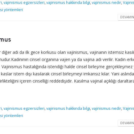
ri
,
vajinismus egzersizleri
,
vajinismus hakkında bilgi
,
vajinismus nedir
,
Vajin
si yöntemleri
DEVAMIN
smus
er adı da ilk gece korkusu olan vajinismus, vajinanın istemsiz kasıl
r.Kadınının cinsel organına vajen ya da vajina adı verilir. Kadın-erk
leşir. Vajinismus hastalığında istendiği halde cinsel birleşme gerçekleşmez
 kaslar istem dışı kasılarak cinsel birleşmeyi imkansız kılar. Yani aslında
kteliğini içeren cinselliği reddedişidir. Kasılma vajinal açıklığı daraltar
ri
,
vajinismus egzersizleri
,
vajinismus hakkında bilgi
,
vajinismus nedir
,
Vajin
si yöntemleri
DEVAMIN