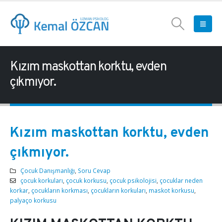
Kızım maskottan korktu, evden
çıkmıyor.
Kızım maskottan korktu, evden
çıkmıyor.
Çocuk Danışmanlığı
,
Soru Cevap
çocuk korkuları
,
çocuk korkusu
,
çocuk psikolojisi
,
çocuklar neden
korkar
,
çocukların korkması
,
çocukların korkuları
,
maskot korkusu
,
palyaço korkusu