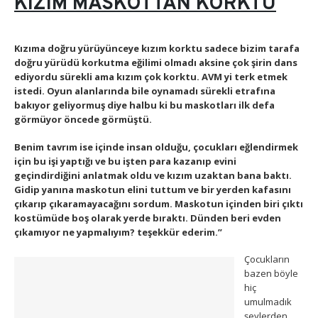
KIZIM MASKOTTAN KORKTU
Kızıma doğru yürüyünceye kızım korktu sadece bizim tarafa
doğru yürüdü korkutma eğilimi olmadı aksine çok şirin dans
ediyordu sürekli ama kızım çok korktu. AVM yi terk etmek
istedi. Oyun alanlarında bile oynamadı sürekli etrafına
bakıyor geliyormuş diye halbu ki bu maskotları ilk defa
görmüyor öncede görmüştü.
Benim tavrım ise içinde insan olduğu, çocukları eğlendirmek
için bu işi yaptığı ve bu işten para kazanıp evini
geçindirdiğini anlatmak oldu ve kızım uzaktan bana baktı.
Gidip yanına maskotun elini tuttum ve bir yerden kafasını
çıkarıp çıkaramayacağını sordum. Maskotun içinden biri çıktı
kostümüde boş olarak yerde bıraktı. Dünden beri evden
çıkamıyor ne yapmalıyım? teşekkür ederim.”
Çocukların
bazen böyle
hiç
umulmadık
şeylerden