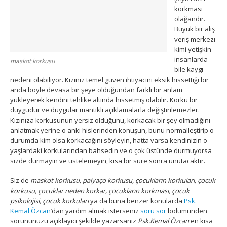
korkması
olağandır.
Büyük bir alış
veriş merkezi
kimi yetişkin
insanlarda
maskot korkusu
bile kaygı
nedeni olabiliyor. Kızınız temel güven ihtiyacını eksik hissettiği bir
anda böyle devasa bir şeye olduğundan farklı bir anlam
yükleyerek kendini tehlike altında hissetmiş olabilir. Korku bir
duygudur ve duygular mantıklı açıklamalarla değiştirilemezler.
Kızınıza korkusunun yersiz olduğunu, korkacak bir şey olmadığını
anlatmak yerine o anki hislerinden konuşun, bunu normalleştirip o
durumda kim olsa korkacağını söyleyin, hatta varsa kendinizin o
yaşlardaki korkularından bahsedin ve o çok üstünde durmuyorsa
sizde durmayın ve üstelemeyin, kısa bir süre sonra unutacaktır.
Siz de
maskot korkusu, palyaço korkusu, çocukların korkuları, çocuk
korkusu, çocuklar neden korkar, çocukların korkması, çocuk
psikolojisi, çocuk korkuları
ya da buna benzer konularda
Psk.
Kemal Özcan
’dan yardım almak isterseniz
soru sor
bölümünden
sorununuzu açıklayıcı şekilde yazarsanız
Psk.Kemal Özcan
en kısa