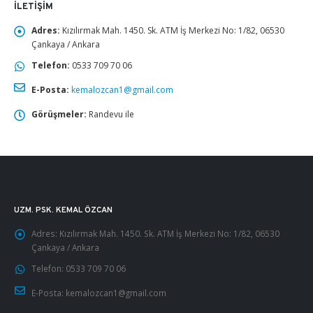
İLETIŞIM
Adres:
Kızılırmak Mah. 1450. Sk. ATM İş Merkezi No: 1/82, 06530
Çankaya / Ankara
Telefon:
0533 709 70 06
E-Posta:
kemalozcan1@gmail.com
Görüşmeler:
Randevu ile
UZM. PSK. KEMAL ÖZCAN
Adres:
Kızılırmak Mah. 1450. Sk. ATM İş Merkezi No: 1/82, 06530
Çankaya / Ankara
Telefon:
0533 709 70 06
E-Posta:
kemalozcan1@gmail.com