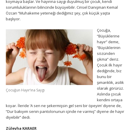
koymaya başlar. Ve hayırına saygı duyulmuş bir çocuk, kendi
sorumluluklarının bilincinde büyüyebilir. Cinsel Danışman Kemal
Özcan “Muhakeme yeteneği dediğimiz şey, çok küçük yaşta
başlıyor.
Çocuğa,
“Büyüklerine
hayır” deme,
“Büyüklerinin
sözünden
çıkma” deriz.
Çocuk ilk hayır
dediğinde, biz
bunu bir
şımarıklık, asilik
olarak görürüz.
Çocuğun Hayır’ına Saygı
Aslında çocuk
kendini ortaya
koyar. İleride ‘A sen ne şekermişsin gel seni bir öpeyim’ diyene de,
“Dur bakıyım senin pantolonunun içinde ne varmış” diyene de hayır
diyebilir’’ dedi.
Züleyha KARAER