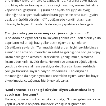
onu giymek istiyorum’ diye cevapladığında, kararına saygı duyup
onu birey olarak tanımış oluruz ve seçim yapma, sorumluluk alma
kapasitesini geliştiririz. Kış günü bez ayakkabı giyip de ayağı
ıslandığında akşam “Bak sabah bunu giyecektin ama bunu giydin
ayakların üşüdü gördün mü?” dediğimizde kendi hatasından
öğrenir, ilerleyen dönemlerde de seçim yapabilecek hale gelir.
Çocuğa zorla yiyecek vermeye çalışmak doğru mudur?
O noktada da eğitimsel bir takım yanlışlarımız var. Tacizcilerin ya da
sapıkların kullandığı bazı yollar bizim eğitimde “iyi” olarak
öğrettiğimiz şeylerdir. “Tanımadığın kişilerden hiçbir şekilde birşey
alma” deriz ama öbür yandan misafirliğe gidildiğinde çocuğa birşey
ikram edildiğinde almasını ısrar ederiz. Çocuğumuza, almazsa
ikram eden kırılır, üzülür deriz. Ne verilirse almasını öğütlediğimiz
çocuk da öyleyse almam gerekiyor der. Burada ikramı reddeden
çocuğa ‘Kararına saygı duyuyorum’ denmeli. Tanıdığına da
tanımadığına da hayır diyebilmek önemli bir eğitim. Önce biz hayır
diyebilmeyiz, çocuğumuz bizi örnek alacaktır.
“Seni annene, babana götüreyim” diyen yabancılara karşı
çocuk nasıl korunur?
Mesela, bir yabancı okuldan çıkan çocuğa, ‘Annen gelemiyor kaza
yaptı’ diyerek, o an panik halindeki çocuğun düşünmesini