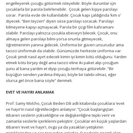
engelleyerek çocuğu götürmek isteyebilir. Böyle durumlar için
çocuklarla bir parola belirlenebilir. Çocuk gelen kişiye parolayı
sorar. Parola evde de kullanılabilir. Çocuk kapı çaldığında ‘kim o’
diyecek. “Ben teyzen” diyen sese parolayı soracak. Parolayı
bilmeyene kapıyı açmayacak. Parola bir çizgi film kahramanı
olabilir. Parolayı yalnızca çocukla ebeveyn bilecek. Çocuk, onu
almaya gelen parolayı bilmi-yorsa onunla gitmeyecek,
öğretmeninin yanına gidecek. Üniforma bir güven unsurudur ama
tacizci üniformalı da olabilir. Günümüzde herkeste üniforma var.
Çocuk şimdi nasıl ayırt edecek kimin iyi kimin kötü olduğunu. Yardım
etmek kötü birşey değil ama tacizci eline iki paket alıp çocuğum
şunu al bana yardım et diyip çocuğu tenhaya götürebilir. “Bir
büyüğün senden yardıma ihtiyacı, böyle bir talebi olmaz, eğer
olursa gel önce bana söyle” denmeli.
EVET VE HAYIRI ANLAMAK
Prof. Samy Molcho, Çocuk Beden Dili adlı kitabında çocuklara ‘evet
ve hayır’ın nasıl öğretileceğini anlatıyor: ‘’Çocuk başlangıçtan
itibaren seslerin yüksekliğine ve değişkenliğine tepki verir ve
zamanla seslerle içeriklerini pekiştirir. Çocuklar en küçük yaşlardan
itibaren ‘evet ve hayır’ı, övgü ya da yasakları yetişkinin