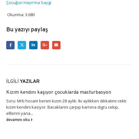
Çocuğun Hayır’ına Saygı
Okunma:
3.680
Bu yazıyı paylaş
İLGILI
YAZILAR
Kızım kendını kaşıyor çocuklarda masturbasyon
Soru: Mrb hocam benım kızım 28 aylık. Ikı aylıkken dıkkatımı cektı
kızım kendını kasıyor. Bacaklarını çarpıp karnına dıgru cekıp,
elllerini yana...
devamını oku