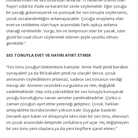
mimiklerinden ve ses tonundan anlarlar. O nedenle önemli olan
‘hayır’ı ciddi bir ifade ve kararlı bir sesle söylemektir. Eğer çocuğa
bir yasağı gülümseyerek ve yumuşak bir ses tonuyla söylerseniz,
çocuk cezalandırıldığını anlamayacaktır. Çocuğa onaylama olan
evet ve reddetme olan hayır arasındaki farkı açıkça anlama
olanağı verilmelidir. Vurgu, tını ve temponun ister bir yasak, ister
güzel bir vaat olsun söylenmek istenen şeyle uyumlu olması
gereklidir.’’
SES TONUYLA EVET VE HAYIRI AYIRT ETMEK
‘’Ses tonu çocuğun beklentisini kamçılar. Anne ‘Hadi şimdi beraber
oynayalım!’ ya da ‘Bil bakalım şimdi ne olacak!’ derse, çocuk
annesinin söylediklerini anlamaz, sadece ses tonunun verdiği
mesajı alır. Annenin sesindeki vurgulama ve ritm, değişiklik
vadetmektedir. Hep orta yükseklikte bir ses tonuyla konuşarak
çocuğu koruduğunu sanan anneler yanılmaktadırlar. Çünkü o
zaman çocuğun ayırt etme yeteneği gelişmez. Çocuk, farkları
anlayabilme tecrübesinden yoksun kalır. Duygular bastırılır.
Devamlı aynı kalan ve dolayısıyla sıkıcı olan bir ses tonu, ebeveyn
ve çocuk arasındaki iletişimde zorluklara yol açar. Hiç değişmeyen
bir ses tonu yeni olaylara ya da yeni keşiflere işaret etmez.’’