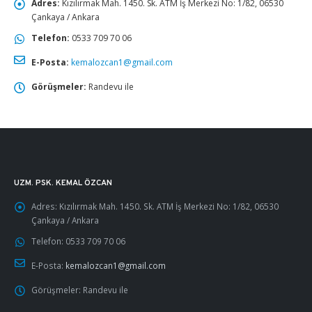
Adres:
Kızılırmak Mah. 1450. Sk. ATM İş Merkezi No: 1/82, 06530
Çankaya / Ankara
Telefon:
0533 709 70 06
E-Posta:
kemalozcan1@gmail.com
Görüşmeler:
Randevu ile
UZM. PSK. KEMAL ÖZCAN
Adres:
Kızılırmak Mah. 1450. Sk. ATM İş Merkezi No: 1/82, 06530
Çankaya / Ankara
Telefon:
0533 709 70 06
E-Posta:
kemalozcan1@gmail.com
Görüşmeler:
Randevu ile