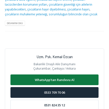
tacizcilerden korumanın yolları
,
çocukların güvenliği için ailelerin
yapabilecekleri
,
çocukların hayır diyebilmesi
,
çocukların hayırı
,
çocukların muhakeme yeteneği
,
sorumluluğun bilincinde olan çocuk
DEVAMINI OKU
Uzm. Psk. Kemal Özcan
Bakanlık Onaylı Aile Danışmanı
Çukurambar, Çankaya / Ankara
WhatsApp'tan Randevu Al
0533 709 70 06
0531 824 35 12