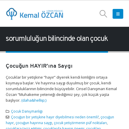
sorumluluğun bilincinde olan çocuk
Çocuğun HAYIR’ına Saygı
Çocuklar bir yetişkine “hayır” diyerek kendi kimliğini ortaya
koymaya başlar. Ve hayırına saygı duyulmuş bir çocuk, kendi
sorumluluklarının bilincinde büyüyebilir. Cinsel Danışman Kemal
Özcan “Muhakeme yeteneği dediğimiz şey, çok küçük yaşta
başlıyor.
(daha&helliip;)
Çocuk Danışmanlığı
Çocuğun bir yetişkine hayır diyebilmesi neden önemli?
,
çocuğun
hayır
,
çocuğun hayırına saygı
,
çocuk yetiştirmenin püf noktaları
,
çocuklara taciz eğitimi
,
çocuklarda hayırın önemi
,
çocukları