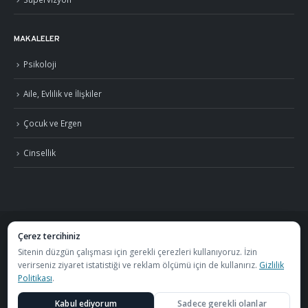
MAKALELER
Psikoloji
Aile, Evlilik ve İlişkiler
Çocuk ve Ergen
Cinsellik
Çerez tercihiniz
©
2026
Uzm. Psk. Kemal Özcan. Tüm hakları saklıdır. ·
Gizlilik Politikası ve KVKK
Sitenin düzgün çalışması için gerekli çerezleri kullanıyoruz. İzin
verirseniz ziyaret istatistiği ve reklam ölçümü için de kullanırız.
Gizlilik
·
S.S.S.
Politikası
.
Görüşmeler
Özel Metafor Aile Danışma Merkezi
bünyesinde
Kabul ediyorum
Sadece gerekli olanlar
yapılmaktadır.