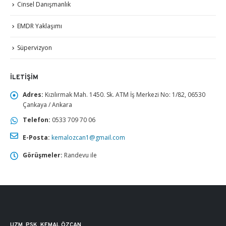
Cinsel Danışmanlık
EMDR Yaklaşımı
Süpervizyon
İLETIŞIM
Adres:
Kızılırmak Mah. 1450. Sk. ATM İş Merkezi No: 1/82, 06530
Çankaya / Ankara
Telefon:
0533 709 70 06
E-Posta:
kemalozcan1@gmail.com
Görüşmeler:
Randevu ile
UZM. PSK. KEMAL ÖZCAN