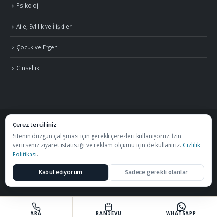
Psikoloji
Aile, Evlilik ve İlişkiler
Çocuk ve Ergen
Cinsellik
Çerez tercihiniz
©
2026
Uzm. Psk. Kemal Özcan. Tüm hakları saklıdır. ·
Gizlilik Politikası ve KVKK
Sitenin düzgün çalışması için gerekli çerezleri kullanıyoruz. İzin
verirseniz ziyaret istatistiği ve reklam ölçümü için de kullanırız.
Gizlilik
·
S.S.S.
Politikası
.
Görüşmeler
Özel Metafor Aile Danışma Merkezi
bünyesinde
Kabul ediyorum
Sadece gerekli olanlar
yapılmaktadır.
ARA
RANDEVU
WHATSAPP