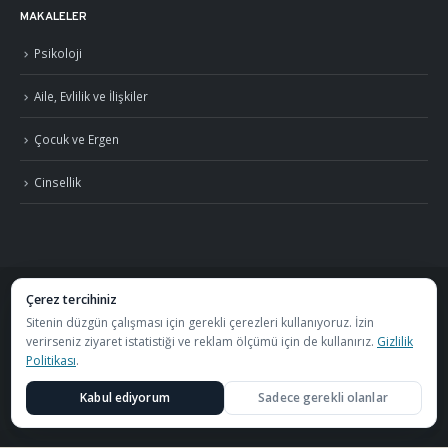
MAKALELER
Psikoloji
Aile, Evlilik ve İlişkiler
Çocuk ve Ergen
Cinsellik
Çerez tercihiniz
©
2026
Uzm. Psk. Kemal Özcan. Tüm hakları saklıdır. ·
Gizlilik Politikası ve KVKK
Sitenin düzgün çalışması için gerekli çerezleri kullanıyoruz. İzin
verirseniz ziyaret istatistiği ve reklam ölçümü için de kullanırız.
Gizlilik
·
S.S.S.
Politikası
.
Görüşmeler
Özel Metafor Aile Danışma Merkezi
bünyesinde
Kabul ediyorum
Sadece gerekli olanlar
yapılmaktadır.