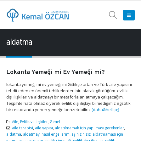
aldatma
Lokanta Yemeği mi Ev Yemeği mi?
lokanta yemeği mi ev yemeği mi Gittikçe artan ve Türk aile yapısını
tehdit eden en önemli tehlikelerden biri olarak gördüǧüm evlilik
dışı ilişkileri ve aldatmayı bir metaforla anlatmaya çalışacaǧım.
Teşpihte hata olmaz diyerek evlilik dışı ilişkiyi bilmediğimiz egzotik
bir restoranda yenen yemeğe benzetebiliriz.
(daha&helliip;)
Aile, Evlilik ve İlişkiler
,
Genel
aile terapisi
,
aile yapısı
,
aldatılmamak için yapılması gerekenler
,
aldatma
,
aldatmayı nasıl engellerim
,
eşinizin sizi aldatmaması için
yapmanız gerekenler
,
evlilik cinselliği
,
evlilik dışı ilişkiler
,
evlilik