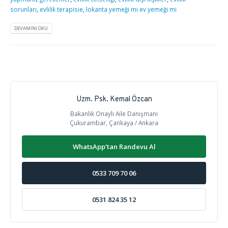
sorunları
,
evlilik terapisie
,
lokanta yemeği mi ev yemeği mi
DEVAMINI OKU
Uzm. Psk. Kemal Özcan
Bakanlık Onaylı Aile Danışmanı
Çukurambar, Çankaya / Ankara
WhatsApp'tan Randevu Al
0533 709 70 06
0531 824 35 12