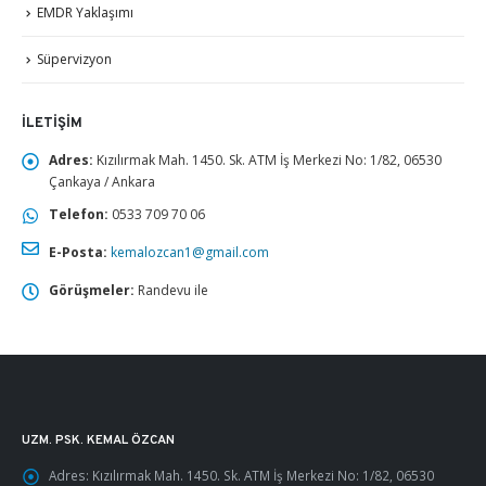
EMDR Yaklaşımı
Süpervizyon
İLETIŞIM
Adres:
Kızılırmak Mah. 1450. Sk. ATM İş Merkezi No: 1/82, 06530
Çankaya / Ankara
Telefon:
0533 709 70 06
E-Posta:
kemalozcan1@gmail.com
Görüşmeler:
Randevu ile
UZM. PSK. KEMAL ÖZCAN
Adres:
Kızılırmak Mah. 1450. Sk. ATM İş Merkezi No: 1/82, 06530