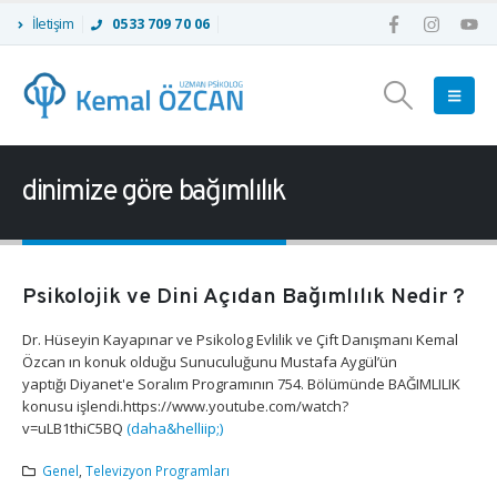
İletişim
0533 709 70 06
dinimize göre bağımlılık
Psikolojik ve Dini Açıdan Bağımlılık Nedir ?
Dr. Hüseyin Kayapınar ve Psikolog Evlilik ve Çift Danışmanı Kemal
Özcan ın konuk olduğu Sunuculuğunu Mustafa Aygül’ün
yaptığı Diyanet'e Soralım Programının 754. Bölümünde BAĞIMLILIK
konusu işlendi.https://www.youtube.com/watch?
v=uLB1thiC5BQ
(daha&helliip;)
Genel
,
Televizyon Programları