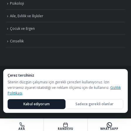
Psikoloji
Aile, Evlilik ve İlişkiler
Çocuk ve Ergen
Cinsellik
Çerez tercihiniz
©
2026
Uzm. Psk. Kemal Özcan. Tüm hakları saklıdır. ·
Gizlilik Politikası ve KVKK
Sitenin düzgün çalışması için gerekli çerezleri kullanıyoruz. İzin
verirseniz ziyaret istatistiği ve reklam ölçümü için de kullanırız.
Gizlilik
·
S.S.S.
Politikası
.
Görüşmeler
Özel Metafor Aile Danışma Merkezi
bünyesinde
Kabul ediyorum
Sadece gerekli olanlar
yapılmaktadır.
ARA
RANDEVU
WHATSAPP