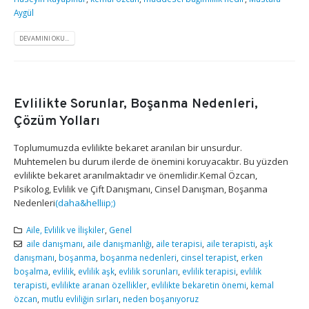
Aygül
DEVAMINI OKU...
Evlilikte Sorunlar, Boşanma Nedenleri,
Çözüm Yolları
Toplumumuzda evlilikte bekaret aranılan bir unsurdur.
Muhtemelen bu durum ilerde de önemini koruyacaktır. Bu yüzden
evlilikte bekaret aranılmaktadır ve önemlidir.Kemal Özcan,
Psikolog, Evlilik ve Çift Danışmanı, Cinsel Danışman, Boşanma
Nedenleri
(daha&helliip;)
Aile, Evlilik ve İlişkiler
,
Genel
aile danışmanı
,
aile danışmanlığı
,
aile terapisi
,
aile terapisti
,
aşk
danışmanı
,
boşanma
,
boşanma nedenleri
,
cinsel terapist
,
erken
boşalma
,
evlilik
,
evlilik aşk
,
evlilik sorunları
,
evlilik terapisi
,
evlilik
terapisti
,
evlilikte aranan özellikler
,
evlilikte bekaretin önemi
,
kemal
özcan
,
mutlu evliliğin sırları
,
neden boşanıyoruz