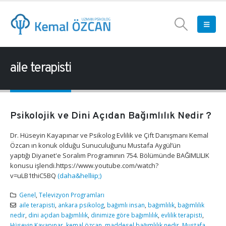
aile terapisti
Psikolojik ve Dini Açıdan Bağımlılık Nedir ?
Dr. Hüseyin Kayapınar ve Psikolog Evlilik ve Çift Danışmanı Kemal
Özcan ın konuk olduğu Sunuculuğunu Mustafa Aygül’ün
yaptığı Diyanet'e Soralım Programının 754. Bölümünde BAĞIMLILIK
konusu işlendi.https://www.youtube.com/watch?
v=uLB1thiC5BQ
(daha&helliip;)
Genel
,
Televizyon Programları
aile terapisti
,
ankara psikolog
,
bağımlı insan
,
bağımlılık
,
bağımlılık
nedir
,
dini açıdan bağımlılık
,
dinimize göre bağımlılık
,
evlilik terapisti
,
Hüseyin Kayapınar
,
kemal özcan
,
maddesel bağımlılık nedir
,
Mustafa