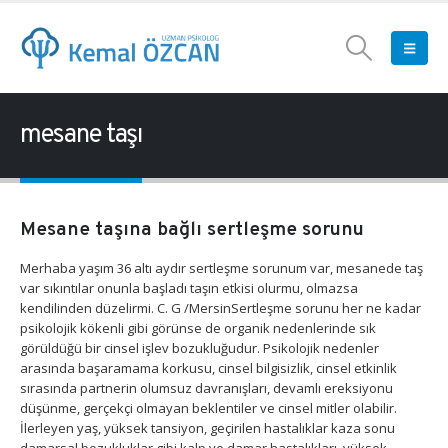
mesane taşı
Mesane taşına bağlı sertleşme sorunu
Merhaba yaşım 36 altı aydır sertleşme sorunum var, mesanede taş
var sıkıntılar onunla başladı taşın etkisi olurmu, olmazsa
kendilinden düzelirmi. C. G /MersinSertleşme sorunu her ne kadar
psikolojik kökenli gibi görünse de organik nedenlerinde sık
görüldüğü bir cinsel işlev bozukluğudur. Psikolojik nedenler
arasında başaramama korkusu, cinsel bilgisizlik, cinsel etkinlik
sırasında partnerin olumsuz davranışları, devamlı ereksiyonu
düşünme, gerçekçi olmayan beklentiler ve cinsel mitler olabilir.
İlerleyen yaş, yüksek tansiyon, geçirilen hastalıklar kaza sonu
damarsal bozukluklar gibi kalp ve damar hastalıkları, yüksek