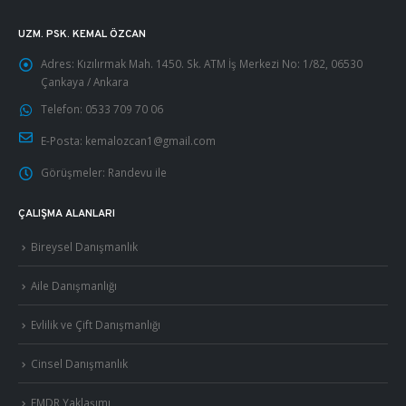
UZM. PSK. KEMAL ÖZCAN
Adres:
Kızılırmak Mah. 1450. Sk. ATM İş Merkezi No: 1/82, 06530
Çankaya / Ankara
Telefon:
0533 709 70 06
E-Posta:
kemalozcan1@gmail.com
Görüşmeler:
Randevu ile
ÇALIŞMA ALANLARI
Bireysel Danışmanlık
Aile Danışmanlığı
Evlilik ve Çift Danışmanlığı
Cinsel Danışmanlık
EMDR Yaklaşımı