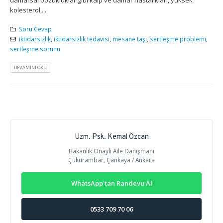
kolesterol,...
Soru Cevap
iktidarsizlik
,
iktidarsizlik tedavisi
,
mesane taşı
,
sertleşme problemi
,
sertleşme sorunu
DEVAMINI OKU
Uzm. Psk. Kemal Özcan
Bakanlık Onaylı Aile Danışmanı
Çukurambar, Çankaya / Ankara
WhatsApp'tan Randevu Al
0533 709 70 06