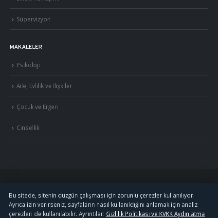
Süpervizyon
MAKALELER
Psikoloji
Aile, Evlilik ve İlişkiler
Çocuk ve Ergen
Cinsellik
©
2026
Uzm. Psk. Kemal Özcan. Tüm hakları saklıdır. ·
Gizlilik Politikası ve KVKK
Bu sitede, sitenin düzgün çalışması için zorunlu çerezler kullanılıyor.
Ayrıca izin verirseniz, sayfaların nasıl kullanıldığını anlamak için analiz
·
S.S.S.
çerezleri de kullanılabilir. Ayrıntılar:
Gizlilik Politikası ve KVKK Aydınlatma