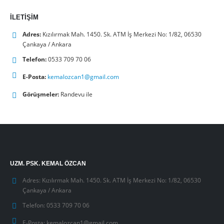
İLETIŞIM
Adres:
Kızılırmak Mah. 1450. Sk. ATM İş Merkezi No: 1/82, 06530
Çankaya / Ankara
Telefon:
0533 709 70 06
E-Posta:
kemalozcan1@gmail.com
Görüşmeler:
Randevu ile
UZM. PSK. KEMAL ÖZCAN
Adres:
Kızılırmak Mah. 1450. Sk. ATM İş Merkezi No: 1/82, 06530
Çankaya / Ankara
Telefon:
0533 709 70 06
E-Posta:
kemalozcan1@gmail.com