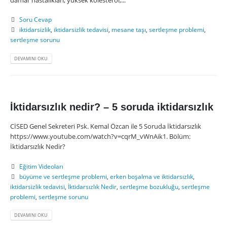
Soru Cevap
iktidarsizlik
,
iktidarsizlik tedavisi
,
mesane taşı
,
sertleşme problemi
,
sertleşme sorunu
DEVAMINI OKU
İktidarsızlık nedir? – 5 soruda iktidarsızlık
CİSED Genel Sekreteri Psk. Kemal Özcan ile 5 Soruda İktidarsızlık
https://www.youtube.com/watch?v=cqrM_vWnAik1. Bölüm:
İktidarsızlık Nedir?
Eğitim Videoları
büyüme ve sertleşme problemi
,
erken boşalma ve iktidarsızlık
,
iktidarsizlik tedavisi
,
İktidarsızlık Nedir
,
sertleşme bozukluğu
,
sertleşme
problemi
,
sertleşme sorunu
DEVAMINI OKU