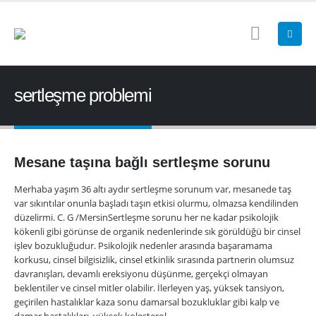
sertleşme problemi
Mesane taşına bağlı sertleşme sorunu
Merhaba yaşım 36 altı aydır sertleşme sorunum var, mesanede taş
var sıkıntılar onunla başladı taşın etkisi olurmu, olmazsa kendilinden
düzelirmi. C. G /MersinSertleşme sorunu her ne kadar psikolojik
kökenli gibi görünse de organik nedenlerinde sık görüldüğü bir cinsel
işlev bozukluğudur. Psikolojik nedenler arasında başaramama
korkusu, cinsel bilgisizlik, cinsel etkinlik sırasında partnerin olumsuz
davranışları, devamlı ereksiyonu düşünme, gerçekçi olmayan
beklentiler ve cinsel mitler olabilir. İlerleyen yaş, yüksek tansiyon,
geçirilen hastalıklar kaza sonu damarsal bozukluklar gibi kalp ve
damar hastalıkları, yüksek kolesterol,...