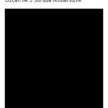
Özcan ile 5 Soruda İktidarsızlık