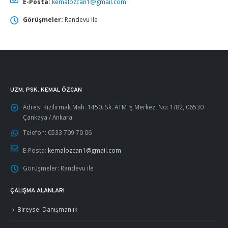
E-Posta:
kemalozcan1@gmail.com
Görüşmeler:
Randevu ile
UZM. PSK. KEMAL ÖZCAN
Adres:
Kızılırmak Mah. 1450. Sk. ATM İş Merkezi No: 1/82, 06530
Çankaya / Ankara
Telefon:
0533 709 70 06
E-Posta:
kemalozcan1@gmail.com
Görüşmeler:
Randevu ile
ÇALIŞMA ALANLARI
Bireysel Danışmanlık