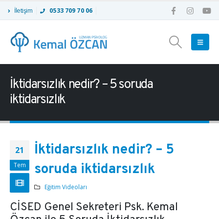
İletişim
0533 709 70 06
İktidarsızlık nedir? – 5 soruda
iktidarsızlık
İktidarsızlık nedir? – 5
21
Tem
soruda iktidarsızlık
Eğitim Videoları
CİSED Genel Sekreteri Psk. Kemal