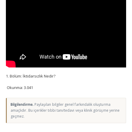
1. Bölüm: İktidarsızlık Nedir?
Okunma:
3.041
Bilgilendirme.
Paylaşılan bilgiler genel farkındalık oluşturma
amaçlıdır. Bu içerikler tıbbi tanı/tedavi veya klinik görüşme yerine
geçmez.